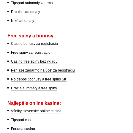
Tipsport automaty zdarma
Doxxbet automaty
Niké automaty
Free spiny a bonusy:
Casino bonusy za registráciu
Free spiny za registráciu
Casino free spiny bez vkladu
Peniaze zadarmo na účet za registráciu
No deposit bonusy a free spins SK
Hracie automaty a free spiny
Najlepšie online kasína:
Všetky slovenské online casina
Tipsport casino
Fortuna casino