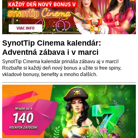
SynotTip Cinema kalendár:
Adventná zábava i v marci
SynotTip Cinema kalendár prináša zábavu aj v marci!
Rozbaľte si každý deň nový bonus a užite si free spiny,
vkladové bonusy, benefity a mnoho ďalších.