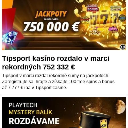
Tipsport kasíno rozdalo v marci
rekordných 752 332 €
Tipsport v marci rozdal rekordné sumy na jackpotoch.
Zaregistrujte sa, hrajte a získajte 100 free spins a bonus
až 7 777 € iba v Tipsport casine.