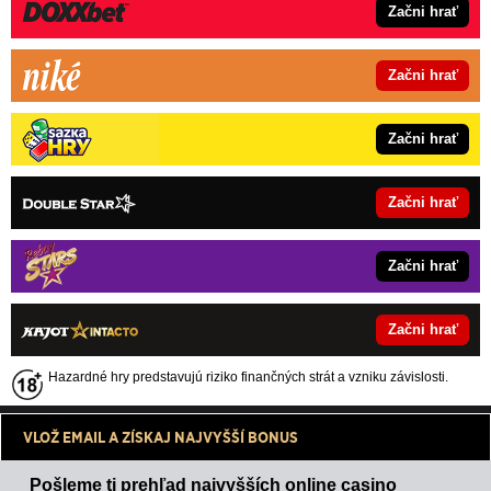
Začni hrať
Začni hrať
Začni hrať
Začni hrať
Začni hrať
Začni hrať
Hazardné hry predstavujú riziko finančných strát a vzniku závislosti.
VLOŽ EMAIL A ZÍSKAJ NAJVYŠŠÍ BONUS
Pošleme ti prehľad najvyšších online casino