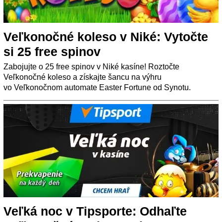
Veľkonočné koleso v Niké: Vytočte
si 25 free spinov
Zabojujte o 25 free spinov v Niké kasíne! Roztočte
Veľkonočné koleso a získajte šancu na výhru
vo Veľkonočnom automate Easter Fortune od Synotu.
Veľká noc v Tipsporte: Odhaľte