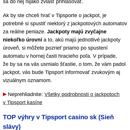
sa do nej nijako zvlášť prihlasovať.
Ak by ste chceli hrať v Tipsporte o jackpot, je
potrebné si spustiť niektorý z jackpotových automatov
za reálne peniaze.
Jackpoty majú zvyčajne
niekoľko úrovní
a to, akú majú jednotlivé jackpoty
úroveň, si môžete pozrieť priamo po spustení
automatu v hornej časti hracieho poľa. V prípade,
že by sa na vás usmialo šťastie, o tom, že vám padol
jackpot, vás bude Tipsport informovať zvukovým aj
vizuálnym oznamom.
Neprehliadnite:
Všetky podrobnosti o jackpotoch
v Tipsport kasíne
TOP výhry v Tipsport casino sk (Sieň
slávy)