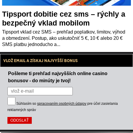
Tipsport dobitie cez sms – rýchly a
bezpečný vklad mobilom
Tipsport vklad cez SMS – prehľad poplatkov, limitov, výhod
a obmedzení. Postup, ako uskutočniť 5 €, 10 € alebo 20 €
SMS platbu jednoducho a...
VLOŽ EMAIL A ZÍSKAJ NAJVYŠŠÍ BONUS
Pošleme ti prehľad najvyšších online casino
bonusov - do minúty je tvoj!
Súhlasím so
spracovaním osobných údajov
pre účel zasielania
reklamných správ