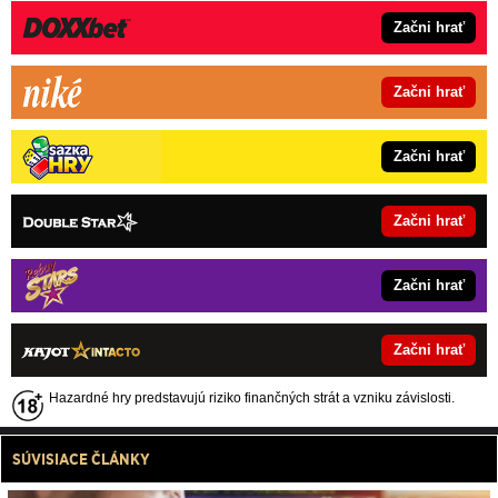
Začni hrať
Začni hrať
Začni hrať
Začni hrať
Začni hrať
Začni hrať
Hazardné hry predstavujú riziko finančných strát a vzniku závislosti.
SÚVISIACE ČLÁNKY