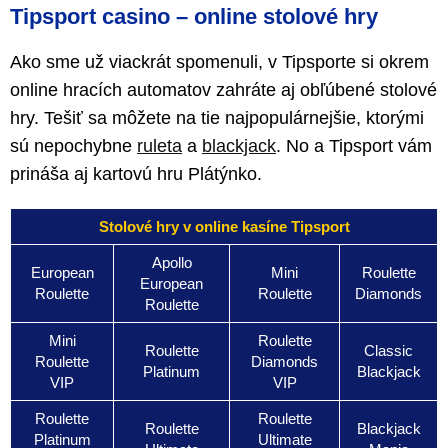
Tipsport casino – online stolové hry
Ako sme už viackrát spomenuli, v Tipsporte si okrem
online hracích automatov zahráte aj obľúbené stolové
hry. Tešiť sa môžete na tie najpopulárnejšie, ktorými
sú nepochybne
ruleta
a
blackjack
. No a Tipsport vám
prináša aj kartovú hru Plátýnko.
Stolové hry v online kasíne Tipsport
Apollo
European
Mini
Roulette
European
Roulette
Roulette
Diamonds
Roulette
Mini
Roulette
Roulette
Classic
Roulette
Diamonds
Platinum
Blackjack
VIP
VIP
Roulette
Roulette
Roulette
Blackjack
Platinum
Ultimate