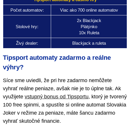
Počet automatov:
Viac ako 700 online automatov
2x Blackjack
Stolové hry:
Plátýnko
10x Ruleta
Živý dealer:
Blackjack a ruleta
Tipsport automaty zadarmo a reálne
výhry?
Síce sme uviedli, že pri hre zadarmo nemôžete
vyhrať reálne peniaze, avšak nie je to úplne tak. Ak
využijete
vstupný bonus od Tipsportu
, ktorý je tvorený
100 free spinmi, a spustíte si online automat Slovakia
Joker v režime za peniaze, máte šancu zadarmo
vyhrať skutočné financie.