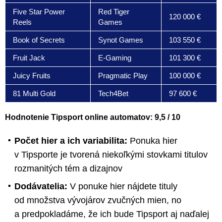
Five Star Power
Red Tiger
120 000 €
Reels
Games
Book of Secrets
Synot Games
103 550 €
Fruit Jack
E-Gaming
101 300 €
Juicy Fruits
Pragmatic Play
100 000 €
81 Multi Gold
Tech4Bet
97 600 €
Hodnotenie Tipsport online automatov: 9,5 / 10
Počet hier a ich variabilita:
Ponuka hier
v Tipsporte je tvorená niekoľkými stovkami titulov
rozmanitých tém a dizajnov
Dodávatelia:
V ponuke hier nájdete tituly
od množstva vývojárov zvučných mien, no
a predpokladáme, že ich bude Tipsport aj naďalej