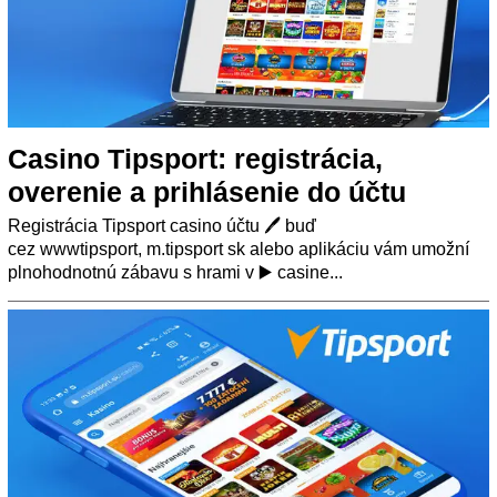
Casino Tipsport: registrácia,
overenie a prihlásenie do účtu
Registrácia Tipsport casino účtu 🖊️ buď
cez wwwtipsport, m.tipsport sk alebo aplikáciu vám umožní
plnohodnotnú zábavu s hrami v ▶️ casine...