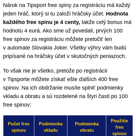
Nárok na Tipsport free spiny za registráciu má každý
jeden hráč, ktorý si tu založí hráčsky účet.
Hodnota
každého free spinu je 4 centy,
takže celý bonus má
hodnotu 4 eurá. Ako sme už povedali, prvých 100
free spinov za registráciu môžete pretočiť len
v automate Slovakia Joker. Všetky výhry vám budú
pripísané na hráčsky účet v skutočných peniazoch.
To však nie je všetko, pretože po registrácii
v Tipsporte môžete získať ešte ďalších 400 free
spinov. Na ich obdržanie musíte splniť podmienky
vkladu a obratu a sú rozdelené na štyri časti po 100
free spinov:
Použitie
Počet free
Podmienka
Podmienka
free
spinov
vkladu
obratu
spinov