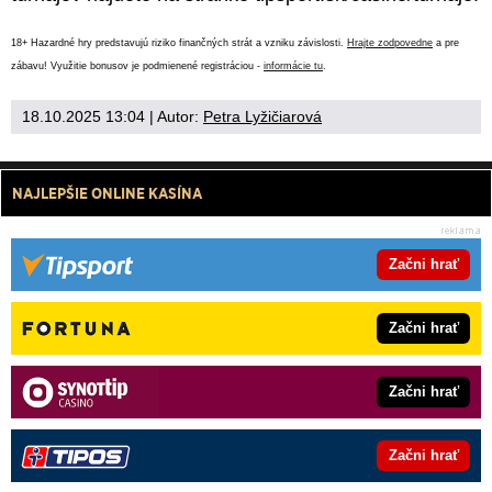
18+ Hazardné hry predstavujú riziko finančných strát a vzniku závislosti.
Hrajte zodpovedne
a pre
zábavu! Využitie bonusov je podmienené registráciou -
informácie tu
.
18.10.2025 13:04
| Autor:
Petra Lyžičiarová
NAJLEPŠIE ONLINE KASÍNA
Začni hrať
Začni hrať
Začni hrať
Začni hrať