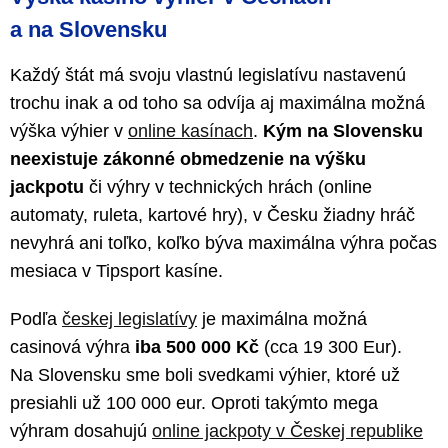
a na Slovensku
Každý štát má svoju vlastnú legislatívu nastavenú
trochu inak a od toho sa odvíja aj maximálna možná
výška výhier v
online kasínach
.
Kým na Slovensku
neexistuje zákonné obmedzenie na výšku
jackpotu
či výhry v technických hrách (online
automaty, ruleta, kartové hry), v Česku žiadny hráč
nevyhrá ani toľko, koľko býva maximálna výhra počas
mesiaca v Tipsport kasíne.
Podľa
českej legislatívy
je maximálna možná
casinová výhra
iba 500 000 Kč
(cca 19 300 Eur).
Na Slovensku sme boli svedkami výhier, ktoré už
presiahli už 100 000 eur. Oproti takýmto mega
výhram dosahujú
online jackpoty v Českej republike