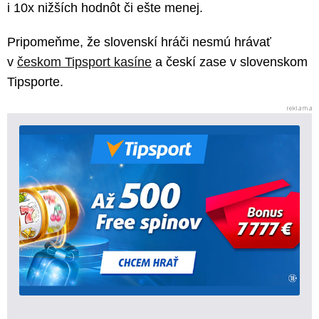
i 10x nižších hodnôt či ešte menej.
Pripomeňme, že slovenskí hráči nesmú hrávať
v
českom Tipsport kasíne
a českí zase v slovenskom
Tipsporte.