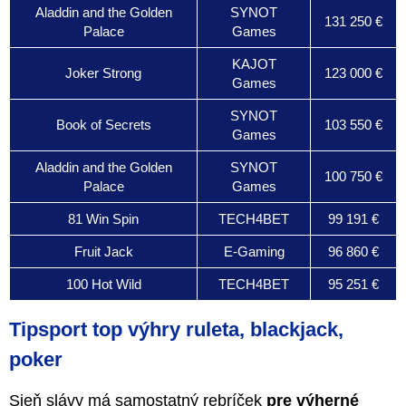
Aladdin and the Golden
SYNOT
131 250 €
Palace
Games
KAJOT
Joker Strong
123 000 €
Games
SYNOT
Book of Secrets
103 550 €
Games
Aladdin and the Golden
SYNOT
100 750 €
Palace
Games
81 Win Spin
TECH4BET
99 191 €
Fruit Jack
E-Gaming
96 860 €
100 Hot Wild
TECH4BET
95 251 €
Tipsport top výhry ruleta, blackjack,
poker
Sieň slávy má samostatný rebríček
pre výherné