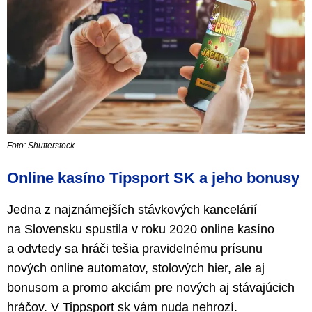
Foto: Shutterstock
Online kasíno Tipsport SK a jeho bonusy
Jedna z najznámejších stávkových kancelárií
na Slovensku spustila v roku 2020 online kasíno
a odvtedy sa hráči tešia pravidelnému prísunu
nových online automatov, stolových hier, ale aj
bonusom a promo akciám pre nových aj stávajúcich
hráčov. V Tippsport sk vám nuda nehrozí.