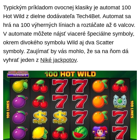
Typickým príkladom ovocnej klasiky je automat 100
Hot Wild z dielne dodávateľa Tech4Bet. Automat sa
hrá na 100 výherných líniach a roztáčate až 6 valcov.
V automate môžete nájsť viaceré špeciálne symboly,
okrem divokého symbolu Wild aj dva Scatter
symboly. Zaujímať by vás mohlo, že sa na ňom dá
vyhrať jeden z
Niké jackpotov
.