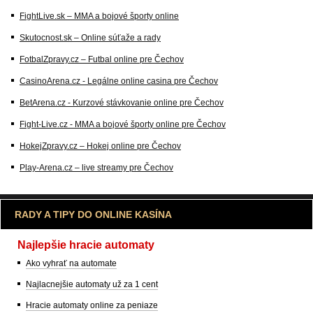
FightLive.sk – MMA a bojové športy online
Skutocnost.sk – Online súťaže a rady
FotbalZpravy.cz – Futbal online pre Čechov
CasinoArena.cz - Legálne online casina pre Čechov
BetArena.cz - Kurzové stávkovanie online pre Čechov
Fight-Live.cz - MMA a bojové športy online pre Čechov
HokejZpravy.cz – Hokej online pre Čechov
Play-Arena.cz – live streamy pre Čechov
RADY A TIPY DO ONLINE KASÍNA
Najlepšie hracie automaty
Ako vyhrať na automate
Najlacnejšie automaty už za 1 cent
Hracie automaty online za peniaze