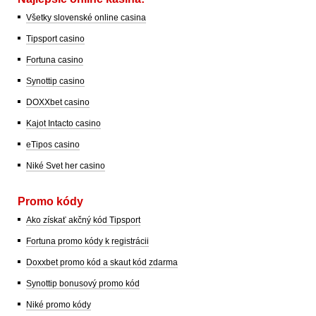
Všetky slovenské online casina
Tipsport casino
Fortuna casino
Synottip casino
DOXXbet casino
Kajot Intacto casino
eTipos casino
Niké Svet her casino
Promo kódy
Ako získať akčný kód Tipsport
Fortuna promo kódy k registrácii
Doxxbet promo kód a skaut kód zdarma
Synottip bonusový promo kód
Niké promo kódy