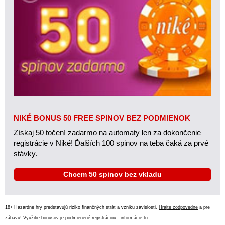
NIKÉ BONUS 50 FREE SPINOV BEZ PODMIENOK
Získaj 50 točení zadarmo na automaty len za dokončenie
registrácie v Niké! Ďalších 100 spinov na teba čaká za prvé
stávky.
Chcem 50 spinov bez vkladu
18+ Hazardné hry predstavujú riziko finančných strát a vzniku závislosti.
Hrajte zodpovedne
a pre
zábavu! Využitie bonusov je podmienené registráciou -
informácie tu
.