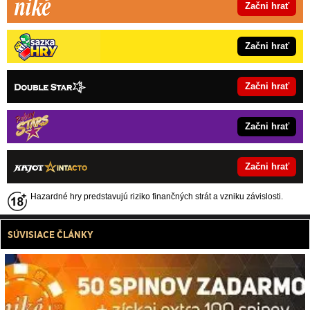
Začni hrať
Začni hrať
Začni hrať
Začni hrať
Začni hrať
Hazardné hry predstavujú riziko finančných strát a vzniku závislosti.
SÚVISIACE ČLÁNKY