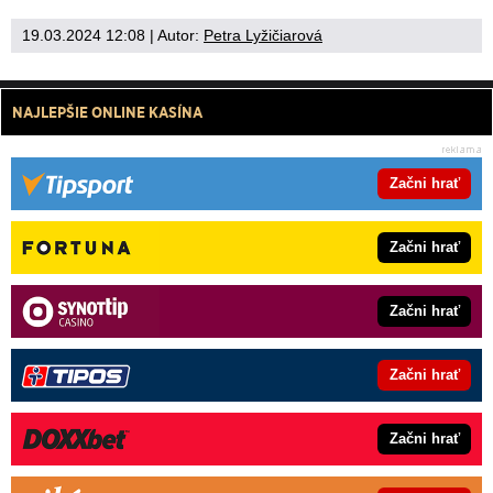
19.03.2024 12:08
| Autor:
Petra Lyžičiarová
NAJLEPŠIE ONLINE KASÍNA
Začni hrať
Začni hrať
Začni hrať
Začni hrať
Začni hrať