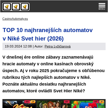
CasinoAutomaty.eu
TOP 10 najhranejších automatov
v Niké Svet hier (2026)
19.03.2024 12:08
| Autor:
Petra Lyžičiarová
V dnešnej ére online zábavy zaznamenávajú
hracie automaty v online kasínach obrovský
úspech. Aj v roku 2025 pokračujeme s obľúbenou
rubrikou tých najlepších automatov v Niké.
Poznáte aktuálnu desiatku najhranejších
automatov, ktoré ovládli Svet Hier Niké?