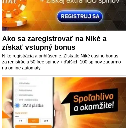
Ako sa zaregistrovať na Niké a
získať vstupný bonus
Niké registrácia a prihlásenie. Získajte Niké casino bonus
za registráciu 50 free spinov + ďalších 100 spinov zadarmo
na online automaty.