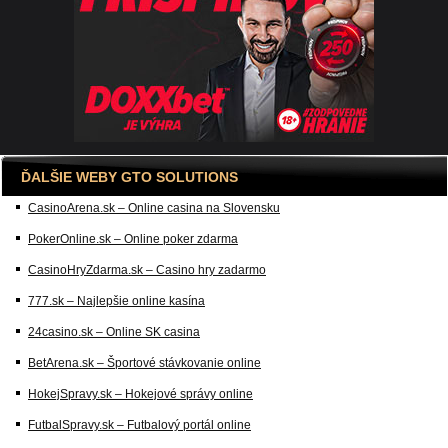
ĎALŠIE WEBY GTO SOLUTIONS
CasinoArena.sk – Online casina na Slovensku
PokerOnline.sk – Online poker zdarma
CasinoHryZdarma.sk – Casino hry zadarmo
777.sk – Najlepšie online kasína
24casino.sk – Online SK casina
BetArena.sk – Športové stávkovanie online
HokejSpravy.sk – Hokejové správy online
FutbalSpravy.sk – Futbalový portál online