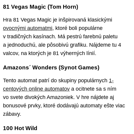
81 Vegas Magic (Tom Horn)
Hra 81 Vegas Magic je inšpirovaná klasickými
ovocnými automatmi
, ktoré boli populárne
v tradičných kasínach. Má pestrú farebnú paletu
a jednoduchú, ale pôsobivú grafiku. Nájdeme tu 4
valcov, na ktorých je 81 výherných línií.
Amazons´ Wonders (Synot Games)
Tento automat patrí do skupiny populárnych
1-
centových online automatov
a ocitnete sa s ním
vo svete divokých Amazoniek. V hre nájdete aj
bonusové prvky, ktoré dodávajú automaty ešte viac
zábavy.
100 Hot Wild