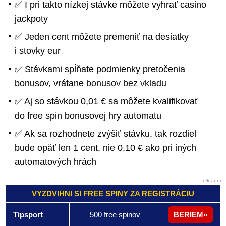
✅ I pri takto nízkej stávke môžete vyhrať casino
jackpoty
✅ Jeden cent môžete premeniť na desiatky
i stovky eur
✅ Stávkami spĺňate podmienky pretočenia
bonusov, vrátane
bonusov bez vkladu
✅ Aj so stávkou 0,01 € sa môžete kvalifikovať
do free spin bonusovej hry automatu
✅ Ak sa rozhodnete zvýšiť stávku, tak rozdiel
bude opäť len 1 cent, nie 0,10 € ako pri iných
automatových hrách
VYZDVIHNI SI FREE SPINY ZA REGISTRÁCIU
Tipsport
500 free spinov
BERIEM