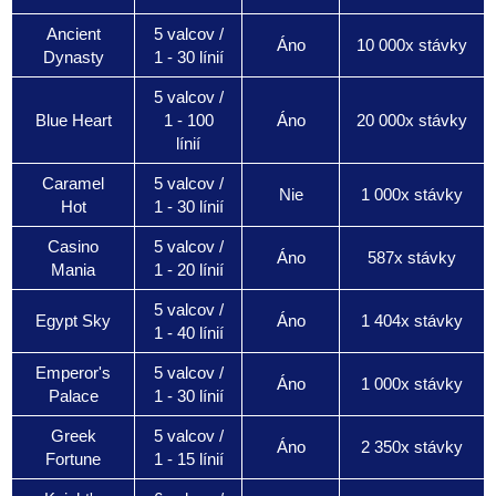
Ancient
5 valcov /
Áno
10 000x stávky
Dynasty
1 - 30 línií
5 valcov /
Blue Heart
1 - 100
Áno
20 000x stávky
línií
Caramel
5 valcov /
Nie
1 000x stávky
Hot
1 - 30 línií
Casino
5 valcov /
Áno
587x stávky
Mania
1 - 20 línií
5 valcov /
Egypt Sky
Áno
1 404x stávky
1 - 40 línií
Emperor's
5 valcov /
Áno
1 000x stávky
Palace
1 - 30 línií
Greek
5 valcov /
Áno
2 350x stávky
Fortune
1 - 15 línií