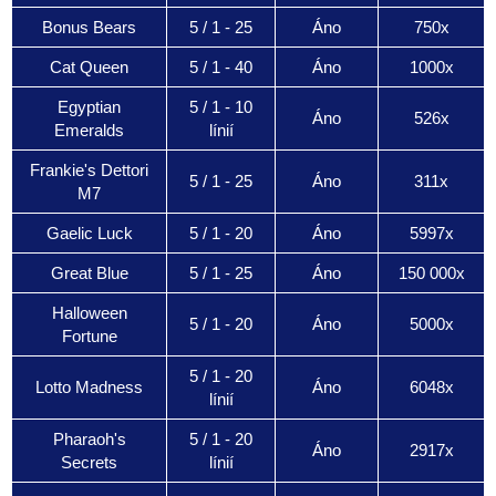
Bonus Bears
5 / 1 - 25
Áno
750x
Cat Queen
5 / 1 - 40
Áno
1000x
Egyptian
5 / 1 - 10
Áno
526x
Emeralds
línií
Frankie's Dettori
5 / 1 - 25
Áno
311x
M7
Gaelic Luck
5 / 1 - 20
Áno
5997x
Great Blue
5 / 1 - 25
Áno
150 000x
Halloween
5 / 1 - 20
Áno
5000x
Fortune
5 / 1 - 20
Lotto Madness
Áno
6048x
línií
Pharaoh's
5 / 1 - 20
Áno
2917x
Secrets
línií