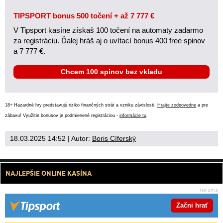
TIPSPORT bonus 500 točení + až 7 777 €
V Tipsport kasíne získaš 100 točení na automaty zadarmo
za registráciu. Ďalej hráš aj o uvítací bonus 400 free spinov
a 7 777 €.
Chcem 100 spinov bez vkladu
18+ Hazardné hry predstavujú riziko finančných strát a vzniku závislosti.
Hrajte zodpovedne
a pre
zábavu! Využitie bonusov je podmienené registráciou -
informácie tu
.
18.03.2025 14:52
| Autor:
Boris Cíferský
NAJLEPŠIE ONLINE KASÍNA
Začni hrať