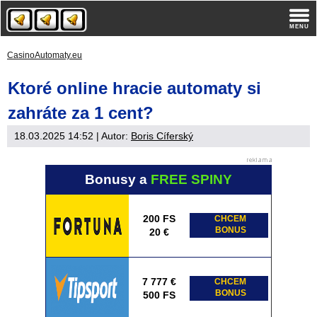
CasinoAutomaty.eu
Ktoré online hracie automaty si
zahráte za 1 cent?
18.03.2025 14:52
| Autor:
Boris Cíferský
Bonusy a
FREE SPINY
200 FS
CHCEM
BONUS
20 €
7 777 €
CHCEM
BONUS
500 FS