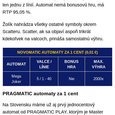
len jednu z línií. Automat nemá bonusovú hru, má
RTP 95,05 %.
Žolík nahrádza všetky ostatné symboly okrem
Scatteru. Scatter, ak sa objaví aspoň trikrát
kdekoľvek na valcoch, prináša samostatnú výhru.
NOVOMATIC AUTOMATY ZA 1 CENT (0,01 €)
VALCE /
BONUS
MAX.
AUTOMAT
LÍNIE
HRA
VÝHRA
Mega
5 / 1 - 40
Nie
2000x
Joker
PRAGMATIC automaty za 1 cent
Na Slovensku máme už aj prvý jednocentový
automat od PRAGMATIC PLAY, ktorým je Master