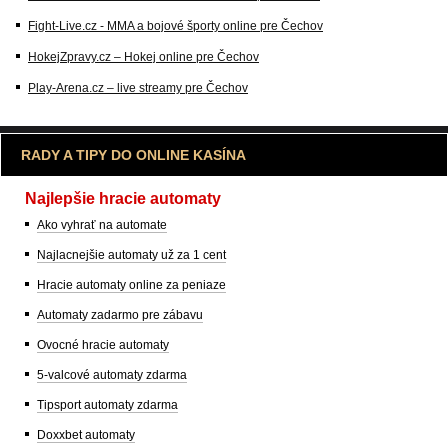
Fight-Live.cz - MMA a bojové športy online pre Čechov
HokejZpravy.cz – Hokej online pre Čechov
Play-Arena.cz – live streamy pre Čechov
RADY A TIPY DO ONLINE KASÍNA
Najlepšie hracie automaty
Ako vyhrať na automate
Najlacnejšie automaty už za 1 cent
Hracie automaty online za peniaze
Automaty zadarmo pre zábavu
Ovocné hracie automaty
5-valcové automaty zdarma
Tipsport automaty zdarma
Doxxbet automaty