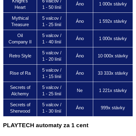
Knight's
6 valcov /
Áno
1 000x stávky
Heart
1 - 50 línií
Mythical
5 valcov /
Áno
1 592x stávky
Treasure
1 - 25 línií
Oil
5 valcov /
Áno
1 000x stávky
Company II
1 - 40 línií
5 valcov /
Retro Style
Áno
10 000x stávky
1 - 20 línií
5 valcov /
Rise of Ra
Áno
33 333x stávky
1 - 15 línií
Secrets of
5 valcov /
Ne
1 221x stávky
Alchemy
1 - 25 línií
Secrets of
5 valcov /
Áno
999x stávky
Sherwood
1 - 30 línií
PLAYTECH automaty za 1 cent