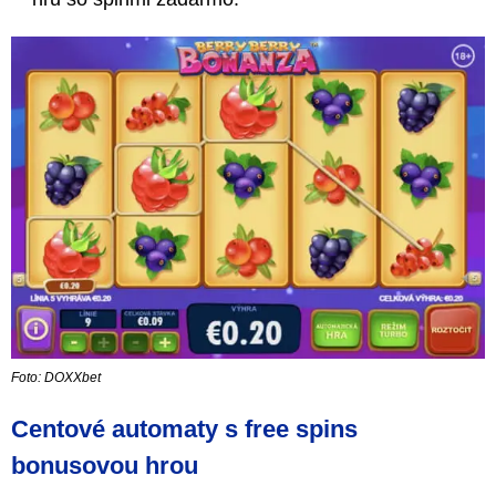
Foto: DOXXbet
Centové automaty s free spins
bonusovou hrou