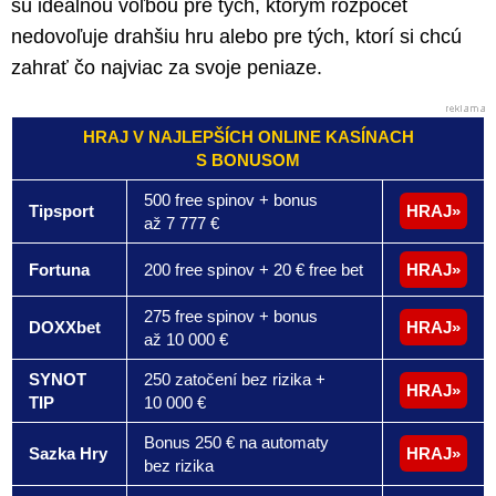
sú ideálnou voľbou pre tých, ktorým rozpočet
nedovoľuje drahšiu hru alebo pre tých, ktorí si chcú
zahrať čo najviac za svoje peniaze.
HRAJ V NAJLEPŠÍCH ONLINE KASÍNACH
S BONUSOM
500 free spinov + bonus
Tipsport
HRAJ
až 7 777 €
Fortuna
200 free spinov + 20 € free bet
HRAJ
275 free spinov + bonus
DOXXbet
HRAJ
až 10 000 €
SYNOT
250 zatočení bez rizika +
HRAJ
TIP
10 000 €
Bonus 250 € na automaty
Sazka Hry
HRAJ
bez rizika