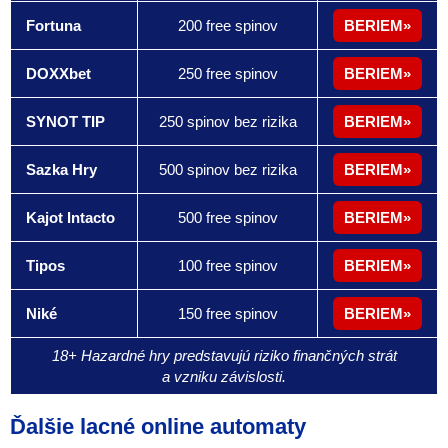
Fortuna
200 free spinov
BERIEM
DOXXbet
250 free spinov
BERIEM
SYNOT TIP
250 spinov bez rizika
BERIEM
Sazka Hry
500 spinov bez rizika
BERIEM
Kajot Intacto
500 free spinov
BERIEM
Tipos
100 free spinov
BERIEM
Niké
150 free spinov
BERIEM
18+ Hazardné hry predstavujú riziko finančných strát
a vzniku závislosti.
Ďalšie lacné online automaty