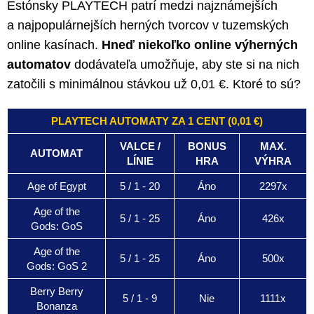
Estónsky PLAYTECH patrí medzi najznámejších
a najpopulárnejších herných tvorcov v tuzemských
online kasínach.
Hneď niekoľko online výherných
automatov
dodávateľa umožňuje, aby ste si na nich
zatočili s minimálnou stávkou už 0,01 €. Ktoré to sú?
PLAYTECH AUTOMATY ZA 1 CENT (0,01 €)
VALCE /
BONUS
MAX.
AUTOMAT
LÍNIE
HRA
VÝHRA
Age of Egypt
5 / 1 - 20
Áno
2297x
Age of the
5 / 1 - 25
Áno
426x
Gods: GoS
Age of the
5 / 1 - 25
Áno
500x
Gods: GoS 2
Berry Berry
5 / 1 - 9
Nie
1111x
Bonanza