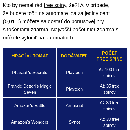
Kto by nemal rád
free spiny
, že?! Aj v prípade,
že budete točiť na automate iba za jediný cent
(0,01 €) môžete sa dostať do bonusovej hry
s točeniami zdarma. Najväčší počet hier zdarma si
môžete vytočiť na automatoch:
POČET
HRACÍ AUTOMAT
DODÁVATEĽ
FREE SPINS
Až 100 free
Pharaoh's Secrets
Playtech
spinov
Frankie Dettori's Magic
Až 35 free
Playtech
Seven
spinov
Až 30 free
Amazon's Battle
Amusnet
spinov
Až 30 free
Amazon's Wonders
Synot
spinov