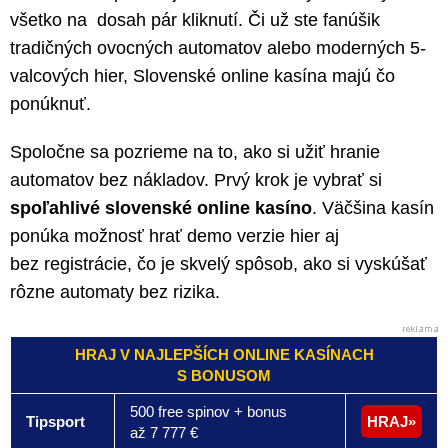
všetko na dosah pár kliknutí. Či už ste fanúšik
tradičných ovocných automatov alebo moderných 5-
valcových hier, Slovenské online kasína majú čo
ponúknuť.
Spoločne sa pozrieme na to, ako si užiť hranie
automatov bez nákladov. Prvý krok je vybrať si
spoľahlivé slovenské online kasíno
. Väčšina kasín
ponúka možnosť hrať demo verzie hier aj
bez registrácie, čo je skvelý spôsob, ako si vyskúšať
rôzne automaty bez rizika.
HRAJ V NAJLEPŠÍCH ONLINE KASÍNACH
S BONUSOM
500 free spinov + bonus
Tipsport
HRAJ
až 7 777 €