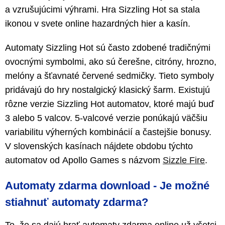
a vzrušujúcimi výhrami. Hra Sizzling Hot sa stala
ikonou v svete online hazardných hier a kasín.
Automaty Sizzling Hot sú často zdobené tradičnými
ovocnými symbolmi, ako sú čerešne, citróny, hrozno,
melóny a šťavnaté červené sedmičky. Tieto symboly
pridávajú do hry nostalgický klasický šarm. Existujú
rôzne verzie Sizzling Hot automatov, ktoré majú buď
3 alebo 5 valcov. 5-valcové verzie ponúkajú väčšiu
variabilitu výherných kombinácií a častejšie bonusy.
V slovenských kasínach nájdete obdobu týchto
automatov od Apollo Games s názvom
Sizzle Fire
.
Automaty zdarma download - Je možné
stiahnuť automaty zdarma?
To, že sa dajú hrať automaty zdarma online už všetci