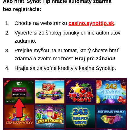
Ako hrať Synot Tip hracie automaty zdarma
bez registrácie:
Choďte na webstránku
casino.synottip.sk
.
Vyberte si zo širokej ponuky online automatov
zadarmo.
Prejdite myšou na automat, ktorý chcete hrať
zdarma a zvoľte možnosť
Hraj pre zábavu!
Hrajte sa za voľné kredity v kasíne Synottip.