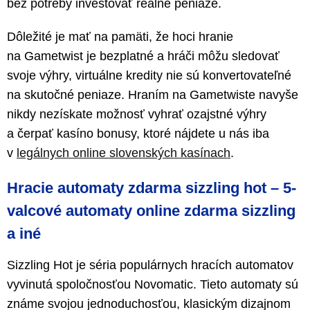
bez potreby investovať reálne peniaze.
Dôležité je mať na pamäti, že hoci hranie
na Gametwist je bezplatné a hráči môžu sledovať
svoje výhry, virtuálne kredity nie sú konvertovateľné
na skutočné peniaze. Hraním na Gametwiste navyše
nikdy nezískate možnosť vyhrať ozajstné výhry
a čerpať kasíno bonusy, ktoré nájdete u nás iba
v
legálnych online slovenských kasínach
.
Hracie automaty zdarma sizzling hot – 5-
valcové automaty online zdarma sizzling
a iné
Sizzling Hot je séria populárnych hracích automatov
vyvinutá spoločnosťou Novomatic. Tieto automaty sú
známe svojou jednoduchosťou, klasickým dizajnom