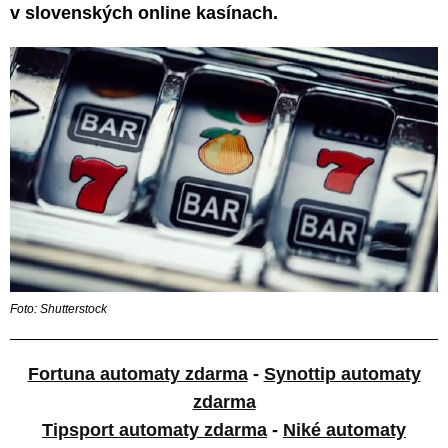
v slovenských online kasínach.
Foto: Shutterstock
Fortuna automaty zdarma
-
Synottip automaty
zdarma
Tipsport automaty zdarma
-
Niké automaty