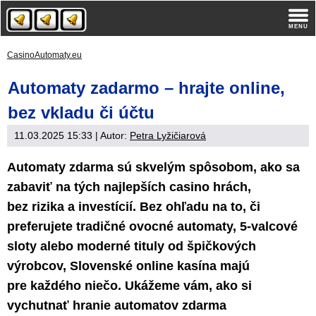
CasinoAutomaty.eu
Automaty zadarmo – hrajte online,
bez vkladu či účtu
11.03.2025 15:33
| Autor:
Petra Lyžičiarová
Automaty zdarma sú skvelým spôsobom, ako sa
zabaviť na tých najlepších casino hrách,
bez rizika a investícií. Bez ohľadu na to, či
preferujete tradičné ovocné automaty, 5-valcové
sloty alebo moderné tituly od špičkových
výrobcov, Slovenské online kasína majú
pre každého niečo. Ukážeme vám, ako si
vychutnať hranie automatov zdarma