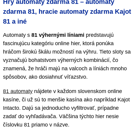
Hry automaty zdarma 81 – automaty
zdarma 81, hracie automaty zdarma Kajot
81 a iné
Automaty s
81 výhernými líniami
predstavujú
fascinujúcu kategóriu online hier, ktorá ponúka
hráčom širokú škálu možností na výhru. Tieto sloty sa
vyznačujú bohatstvom výherných kombinácií, čo
znamená, že hráči majú na valcoch a líniách mnoho
spôsobov, ako dosiahnuť víťazstvo.
81 automaty
nájdete v každom slovenskom online
kasíne, či už sú to menšie kasína ako napríklad Kajot
Intacto. Dajú sa jednoducho vyfiltrovať, prípadne
zadať do vyhľadávača. Väčšina týchto hier nesie
číslovku 81 priamo v názve.