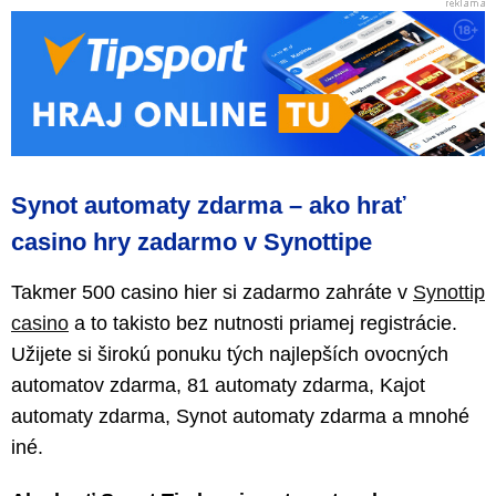
Synot automaty zdarma – ako hrať
casino hry zadarmo v Synottipe
Takmer 500 casino hier si zadarmo zahráte v
Synottip
casino
a to takisto bez nutnosti priamej registrácie.
Užijete si širokú ponuku tých najlepších ovocných
automatov zdarma, 81 automaty zdarma, Kajot
automaty zdarma, Synot automaty zdarma a mnohé
iné.