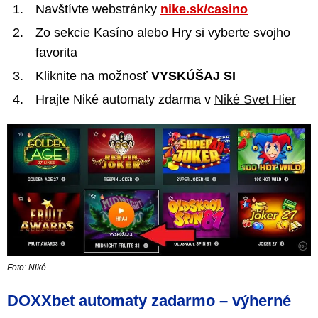
Navštívte webstránky
nike.sk/casino
Zo sekcie Kasíno alebo Hry si vyberte svojho
favorita
Kliknite na možnosť
VYSKÚŠAJ SI
Hrajte Niké automaty zdarma v
Niké Svet Hier
Foto: Niké
DOXXbet automaty zadarmo – výherné