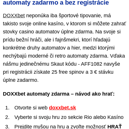
automaty zadarmo a bez registrácie
DOXXbet
neponúka iba športové tipovanie, má
takisto svoje online kasíno, v ktorom si môžete zahrať
stovky casino automatov úplne zdarma. Na svoje si
prídu bežní hráči, ale i fajnšmekri, ktorí hľadajú
konkrétne druhy automatov a hier, medzi ktorými
nechýbajú moderné či retro automaty zdarma. Vďaka
nášmu jedinečnému Skaut kódu - AFF1082 navyše
pri registrácii získate 25 free spinov a 3 € stávku
úplne zadarmo.
DOXXbet automaty zdarma – návod ako hrať:
Otvorte si web
doxxbet.sk
Vyberte si svoju hru zo sekcie Rio alebo Kasíno
Prejdite myšou na hru a zvoľte možnosť
HRAŤ