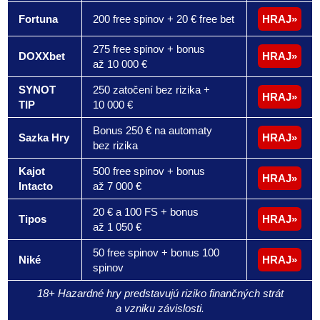
Fortuna
200 free spinov + 20 € free bet
HRAJ
275 free spinov + bonus
DOXXbet
HRAJ
až 10 000 €
SYNOT
250 zatočení bez rizika +
HRAJ
TIP
10 000 €
Bonus 250 € na automaty
Sazka Hry
HRAJ
bez rizika
Kajot
500 free spinov + bonus
HRAJ
Intacto
až 7 000 €
20 € a 100 FS + bonus
Tipos
HRAJ
až 1 050 €
50 free spinov + bonus 100
Niké
HRAJ
spinov
18+ Hazardné hry predstavujú riziko finančných strát
a vzniku závislosti.