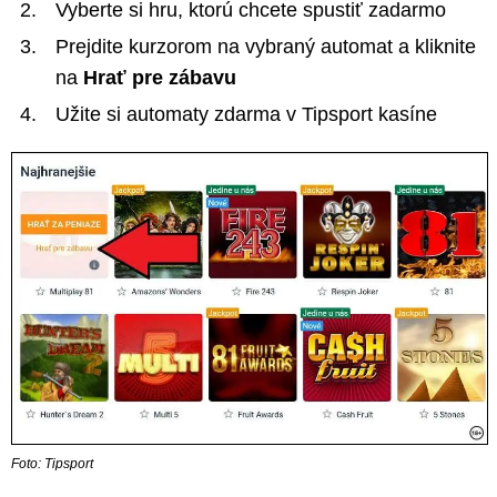
Vyberte si hru, ktorú chcete spustiť zadarmo
Prejdite kurzorom na vybraný automat a kliknite
na
Hrať pre zábavu
Užite si automaty zdarma v Tipsport kasíne
Foto: Tipsport