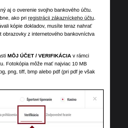
aný aj o overenie svojho bankového účtu.
obne, ako pri
registrácii zákazníckeho účtu
.
vali kópie dokladov, musíte teraz nahrať
t obrazovky z internetového bankovníctva
sti
MÔJ ÚČET / VERIFIKÁCIA
v rámci
u. Fotokópia môže mať najviac 10 MB
g, png, tiff, bmp alebo pdf (pri pdf je však