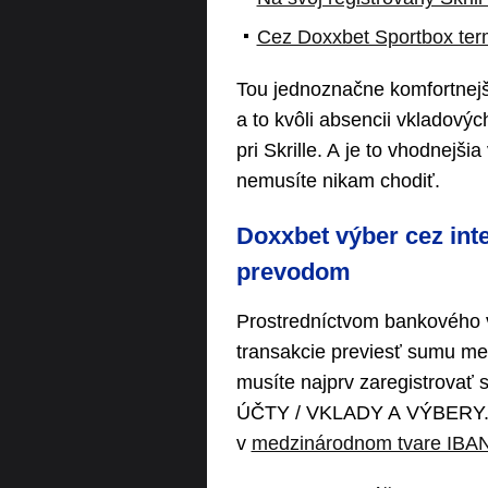
Cez Doxxbet Sportbox ter
Tou jednoznačne komfortnej
a to kvôli absencii vkladov
pri Skrille. A je to vhodnejši
nemusíte nikam chodiť.
Doxxbet výber cez int
prevodom
Prostredníctvom bankového v
transakcie previesť sumu me
musíte najprv zaregistrovať
ÚČTY / VKLADY A VÝBERY. Tu
v
medzinárodnom tvare IBA