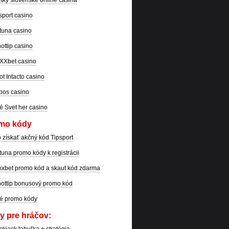
tky slovenské online casina
sport casino
tuna casino
ottip casino
XXbet casino
ot Intacto casino
pos casino
é Svet her casino
mo kódy
 získať akčný kód Tipsport
tuna promo kódy k registrácii
xbet promo kód a skaut kód zdarma
ottip bonusový promo kód
é promo kódy
y pre hráčov: