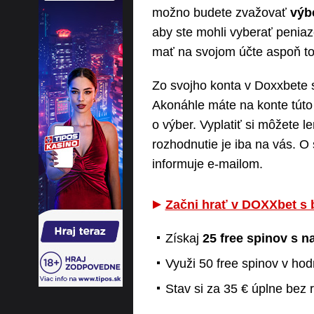
možno budete zvažovať
výb
aby ste mohli vyberať penia
mať na svojom účte aspoň toľk
Zo svojho konta v Doxxbete
Akonáhle máte na konte túto
o výber. Vyplatiť si môžete l
rozhodnutie je iba na vás. O
informuje e-mailom.
Začni hrať v DOXXbet s 
Získaj
25 free spinov s 
Využi 50 free spinov v hod
Stav si za 35 € úplne bez r