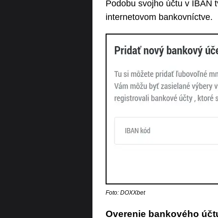
Podobu svojho účtu v IBAN t
internetovom bankovníctve.
Foto: DOXXbet
Overenie bankového účt