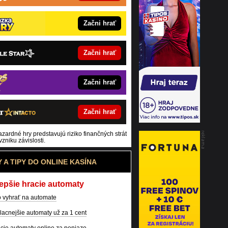
Začni hrať
Začni hrať
Začni hrať
Začni hrať
zardné hry predstavujú riziko finančných strát
vzniku závislosti.
 A TIPY DO ONLINE KASÍNA
lepšie hracie automaty
 vyhrať na automate
lacnejšie automaty už za 1 cent