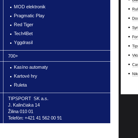
Bla
MOD elektronik
Rul
Pragmatic Play
Dox
Red Tiger
Syn
Tech4Bet
For
Yggdrasil
Tip
Vkl
700+
Cas
Kasíno automaty
Nik
Kartové hry
Ruleta
TIPSPORT SK a.s.
J. Kalinčiaka 14
Žilina 010 01
Telefón: +421 41 562 00 91