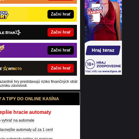
Začni hrať
Začni hrať
Začni hrať
Začni hrať
zardné hry predstavujú riziko finančných strát
vzniku závislosti.
 A TIPY DO ONLINE KASÍNA
lepšie hracie automaty
 vyhrať na automate
lacnejšie automaty už za 1 cent