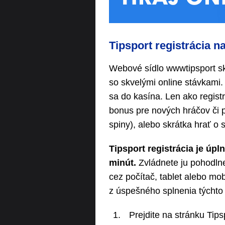
Tipsport registrácia n
Webové sídlo wwwtipsport s
so skvelými online stávkami.
sa do kasína. Len ako registr
bonus pre nových hráčov či 
spiny), alebo skrátka hrať o
Tipsport registrácia je úpl
minút.
Zvládnete ju pohodlne 
cez počítač, tablet alebo mo
z úspešného splnenia týchto
Prejdite na stránku Tip