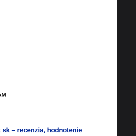
AM
 sk – recenzia, hodnotenie