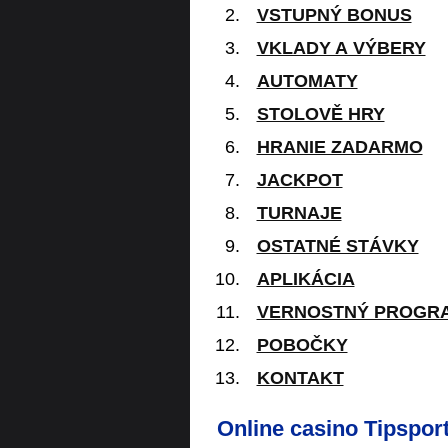
VSTUPNÝ BONUS
VKLADY A VÝBERY
AUTOMATY
STOLOVĚ HRY
HRANIE ZADARMO
JACKPOT
TURNAJE
OSTATNÉ STÁVKY
APLIKÁCIA
VERNOSTNÝ PROGR
POBOČKY
KONTAKT
Online casino Tipsport