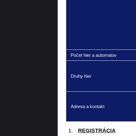
Počet hier a automatov
Druhy hier
Adresa a kontakt
REGISTRÁCIA