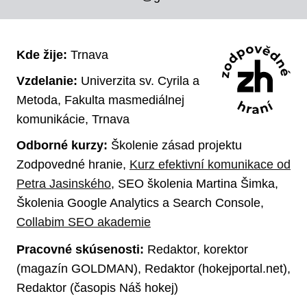
Kde žije:
Trnava
Vzdelanie:
Univerzita sv. Cyrila a
Metoda, Fakulta masmediálnej
komunikácie, Trnava
Odborné kurzy:
Školenie zásad projektu
Zodpovedné hranie,
Kurz efektivní komunikace od
Petra Jasinského
, SEO školenia Martina Šimka,
Školenia Google Analytics a Search Console,
Collabim SEO akademie
Pracovné skúsenosti:
Redaktor, korektor
(magazín GOLDMAN), Redaktor (hokejportal.net),
Redaktor (časopis Náš hokej)