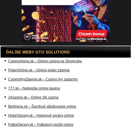
ĎALŠIE WEBY GTO SOLUTIONS
CasinoArena.sk – Online casina na Slovensku
PokerOnline.sk – Online poker zdarma
CasinoHryZdarma.sk – Casino hry zadarmo
777.sk – Najlepšie online kasína
24casino.sk – Online SK casina
BetArena.sk – Športové stávkovanie online
HokejSpravy.sk – Hokejové správy online
FutbalSpravy.sk – Futbalový portál online