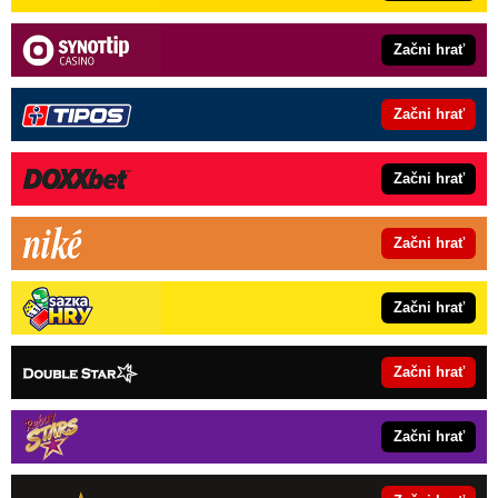
Začni hrať
Začni hrať
Začni hrať
Začni hrať
Začni hrať
Začni hrať
Začni hrať