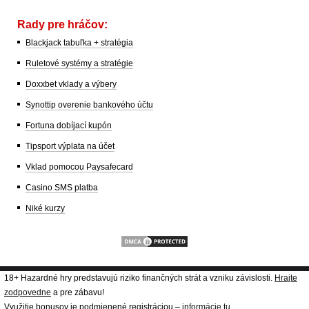
Rady pre hráčov:
Blackjack tabuľka + stratégia
Ruletové systémy a stratégie
Doxxbet vklady a výbery
Synottip overenie bankového účtu
Fortuna dobíjací kupón
Tipsport výplata na účet
Vklad pomocou Paysafecard
Casino SMS platba
Niké kurzy
18+ Hazardné hry predstavujú riziko finančných strát a vzniku závislosti.
Hrajte
zodpovedne
a pre zábavu!
Využitie bonusov je podmienené registráciou –
informácie tu
.