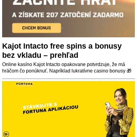
Kajot Intacto free spins a bonusy
bez vkladu – prehľad
Online kasíno Kajot Intacto opakovane potvrdzuje, že má
hráčom čo ponúknuť. Napríklad lukratívne casino bonusy 🎁