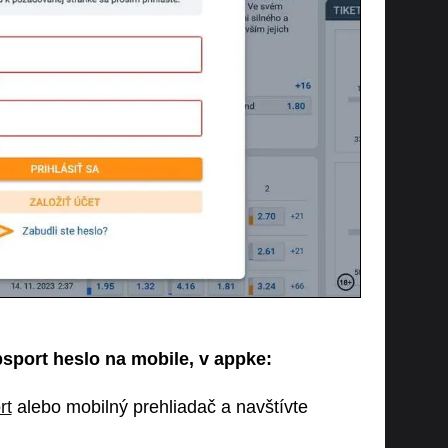
sport heslo na mobile, v appke:
rt
alebo mobilný prehliadač a navštívte