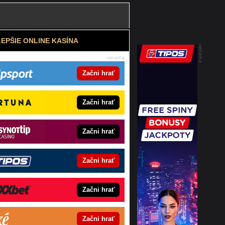
EPŠIE ONLINE KASÍNA
Začni hrať
Začni hrať
Začni hrať
Začni hrať
Začni hrať
Začni hrať