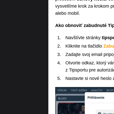
vysvetlíme krok za krokom pr
alebo mobil.
Ako obnoviť zabudnuté Tip
Navštívte stránky
tipsp
Kliknite na tlačidlo
Zabu
Zadajte svoj email prip
Otvorte odkaz, ktorý v
z Tipsportu pre autoriz
Nastavte si nové heslo a