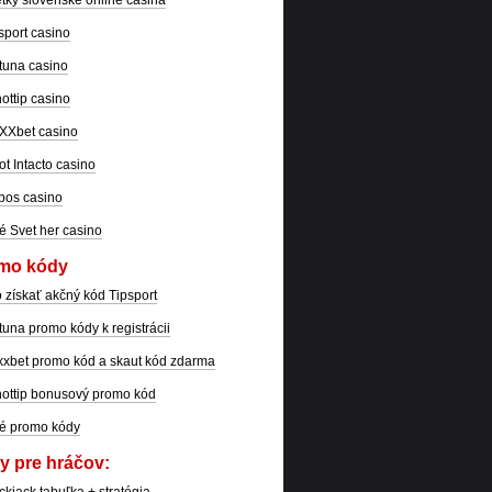
tky slovenské online casina
sport casino
tuna casino
ottip casino
XXbet casino
ot Intacto casino
pos casino
é Svet her casino
mo kódy
 získať akčný kód Tipsport
tuna promo kódy k registrácii
xbet promo kód a skaut kód zdarma
ottip bonusový promo kód
é promo kódy
y pre hráčov: