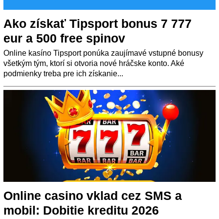
Ako získať Tipsport bonus 7 777
eur a 500 free spinov
Online kasíno Tipsport ponúka zaujímavé vstupné bonusy
všetkým tým, ktorí si otvoria nové hráčske konto. Aké
podmienky treba pre ich získanie...
Online casino vklad cez SMS a
mobil: Dobitie kreditu 2026