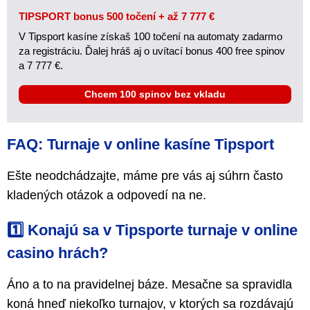
TIPSPORT bonus 500 točení + až 7 777 €
V Tipsport kasíne získaš 100 točení na automaty zadarmo
za registráciu. Ďalej hráš aj o uvítací bonus 400 free spinov
a 7 777 €.
Chcem 100 spinov bez vkladu
FAQ: Turnaje v online kasíne Tipsport
Ešte neodchádzajte, máme pre vás aj súhrn často
kladených otázok a odpovedí na ne.
1️⃣ Konajú sa v Tipsporte turnaje v online
casino hrách?
Áno a to na pravidelnej báze. Mesačne sa spravidla
koná hneď niekoľko turnajov, v ktorých sa rozdávajú