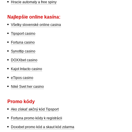
Hracie automaty a free spiny
Najlepšie online kasína:
Všetky slovenské online casina
Tipsport casino
Fortuna casino
Synottip casino
DOXXbet casino
Kajot Intacto casino
eTipos casino
Niké Svet her casino
Promo kódy
Ako získať akčný kód Tipsport
Fortuna promo kódy k registrácii
Doxxbet promo kód a skaut kód zdarma