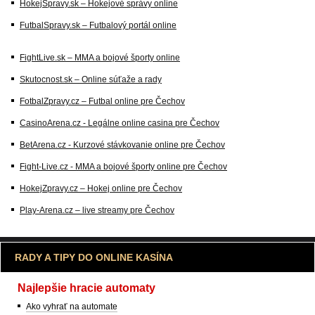
HokejSpravy.sk – Hokejové správy online
FutbalSpravy.sk – Futbalový portál online
FightLive.sk – MMA a bojové športy online
Skutocnost.sk – Online súťaže a rady
FotbalZpravy.cz – Futbal online pre Čechov
CasinoArena.cz - Legálne online casina pre Čechov
BetArena.cz - Kurzové stávkovanie online pre Čechov
Fight-Live.cz - MMA a bojové športy online pre Čechov
HokejZpravy.cz – Hokej online pre Čechov
Play-Arena.cz – live streamy pre Čechov
RADY A TIPY DO ONLINE KASÍNA
Najlepšie hracie automaty
Ako vyhrať na automate