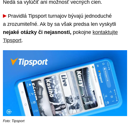
Nedá sa vylúčiť ani možnosť vecných cien.
Pravidlá Tipsport turnajov bývajú jednoduché
a zrozumiteľné. Ak by sa však predsa len vyskytli
nejaké otázky či nejasnosti,
pokojne
kontaktujte
Tipsport
.
Foto: Tipsport