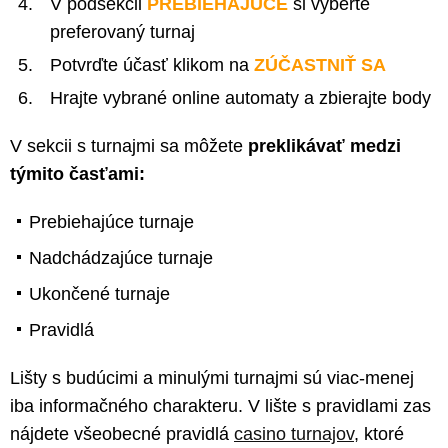
V podsekcii
PREBIEHAJÚCE
si vyberte
preferovaný turnaj
Potvrďte účasť klikom na
ZÚČASTNIŤ SA
Hrajte vybrané online automaty a zbierajte body
V sekcii s turnajmi sa môžete
preklikávať medzi
týmito časťami:
Prebiehajúce turnaje
Nadchádzajúce turnaje
Ukončené turnaje
Pravidlá
Lišty s budúcimi a minulými turnajmi sú viac-menej
iba informačného charakteru. V lište s pravidlami zas
nájdete všeobecné pravidlá
casino turnajov
, ktoré