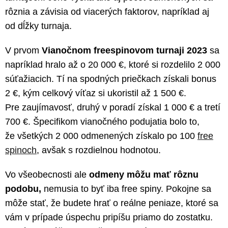
rôznia a závisia od viacerých faktorov, napríklad aj
od dĺžky turnaja.
V prvom
Vianočnom freespinovom turnaji 2023
sa
napríklad hralo až o 20 000 €, ktoré si rozdelilo 2 000
súťažiacich. Tí na spodných priečkach získali bonus
2 €, kým celkový víťaz si ukoristil až 1 500 €.
Pre zaujímavosť, druhý v poradí získal 1 000 € a tretí
700 €. Špecifikom vianočného podujatia bolo to,
že všetkých 2 000 odmenených získalo po 100
free
spinoch
, avšak s rozdielnou hodnotou.
Vo všeobecnosti ale
odmeny môžu mať rôznu
podobu,
nemusia to byť iba free spiny. Pokojne sa
môže stať, že budete hrať o reálne peniaze, ktoré sa
vám v prípade úspechu pripíšu priamo do zostatku.