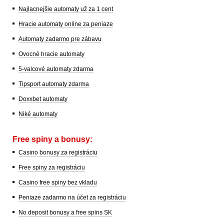
Najlacnejšie automaty už za 1 cent
Hracie automaty online za peniaze
Automaty zadarmo pre zábavu
Ovocné hracie automaty
5-valcové automaty zdarma
Tipsport automaty zdarma
Doxxbet automaty
Niké automaty
Free spiny a bonusy:
Casino bonusy za registráciu
Free spiny za registráciu
Casino free spiny bez vkladu
Peniaze zadarmo na účet za registráciu
No deposit bonusy a free spins SK