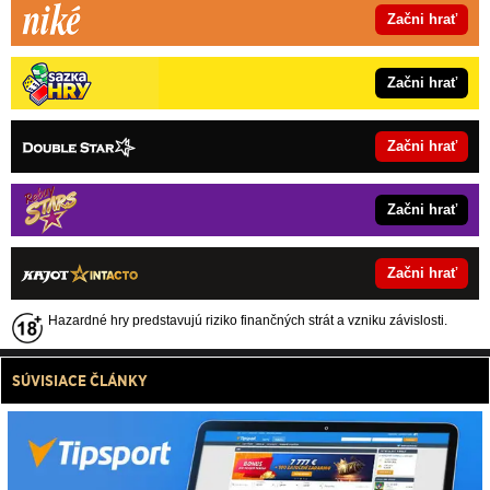
Začni hrať
Začni hrať
Začni hrať
Začni hrať
Začni hrať
Hazardné hry predstavujú riziko finančných strát a vzniku závislosti.
SÚVISIACE ČLÁNKY