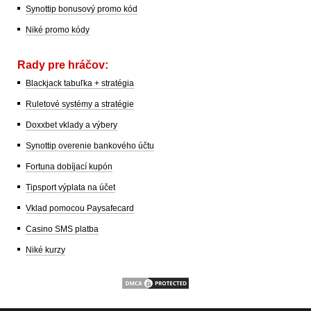
Synottip bonusový promo kód
Niké promo kódy
Rady pre hráčov:
Blackjack tabuľka + stratégia
Ruletové systémy a stratégie
Doxxbet vklady a výbery
Synottip overenie bankového účtu
Fortuna dobíjací kupón
Tipsport výplata na účet
Vklad pomocou Paysafecard
Casino SMS platba
Niké kurzy