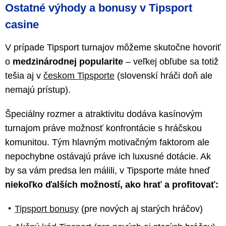
Ostatné výhody a bonusy v Tipsport
casine
V prípade Tipsport turnajov môžeme skutočne hovoriť
o
medzinárodnej popularite
– veľkej obľube sa totiž
tešia aj v
českom Tipsporte
(slovenskí hráči doň ale
nemajú prístup).
Špeciálny rozmer a atraktivitu dodáva kasínovým
turnajom práve možnosť konfrontácie s hráčskou
komunitou. Tým hlavným motivačným faktorom ale
nepochybne ostávajú práve ich luxusné dotácie. Ak
by sa vám predsa len málili, v Tipsporte máte hneď
niekoľko ďalších možností, ako hrať a profitovať:
Tipsport bonusy
(pre nových aj starých hráčov)