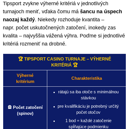
Tipsport zvykne výherné kritériá v jednotlivých
turnajoch meniť, vďaka čomu má
šancu na úspech
naozaj každý
. Niekedy rozhoduje kvantita –
napr. počet uskutočnených zatočení, inokedy zas
kvalita – najvyššia vážená výhra. Poďme si jednotlivé
kritériá rozmeniť na drobné.
🏆 TIPSPORT CASINO TURNAJE – VÝHERNÉ
KRITÉRIÁ 🏆
Výherné
Charakteristika
kritérium
rátajú sa iba otoče s minimálnou
stávkou
pre kvalifikáciu je potrebný určitý
🎡 Počet zatočení
počet otočov
(spinov)
1 bod = každé zatočenie
spĺňajúce podmienku