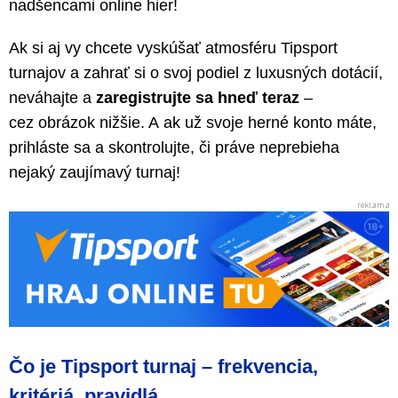
nadšencami online hier!
Ak si aj vy chcete vyskúšať atmosféru Tipsport
turnajov a zahrať si o svoj podiel z luxusných dotácií,
neváhajte a
zaregistrujte sa hneď teraz
–
cez obrázok nižšie. A ak už svoje herné konto máte,
prihláste sa a skontrolujte, či práve neprebieha
nejaký zaujímavý turnaj!
Čo je Tipsport turnaj – frekvencia,
kritériá, pravidlá