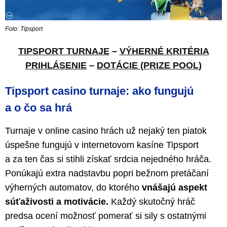
Foto: Tipsport
TIPSPORT TURNAJE
–
VÝHERNÉ KRITÉRIA
PRIHLÁSENIE
–
DOTÁCIE (PRIZE POOL)
Tipsport casino turnaje: ako fungujú
a o čo sa hrá
Turnaje v online casino hrách už nejaký ten piatok
úspešne fungujú v internetovom kasíne Tipsport
a za ten čas si stihli získať srdcia nejedného hráča.
Ponúkajú extra nadstavbu popri bežnom pretáčaní
výherných automatov, do ktorého
vnášajú aspekt
súťaživosti a motivácie.
Každý skutočný hráč
predsa ocení možnosť pomerať si sily s ostatnými