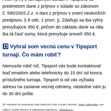
predmetom dane z príjmov v súlade so zákonom
č. 595/2003 Z.z. o dani z príjmov v znení neskorších
predpisov, § 8 ods. 1 písm. j). Zdaňujú sa iba výhry
prevyšujúce 350 €, pričom do základu dane sa ráta
iba tá časť sumy, ktorá prevyšuje úroveň 350 €.
4️⃣ Vyhral som vecnú cenu v Tipsport
turnaji. Čo mám robiť?
Nemusíte robiť nič, Tipsport vás bude kontaktovať
buď emailom alebo telefonicky do 15 dní od konca
príslušného turnaja. Tipsport si od vás vyžiada
adresu na zaslanie vecnej odmeny, následne vám ju
do 30 dní pošle.
18+ Hazardné hry predstavujú riziko finančných strát a vzniku závislosti.
Hrajte zodpovedne
a pre
zábavu! Využitie bonusov je podmienené registráciou -
informácie tu
.