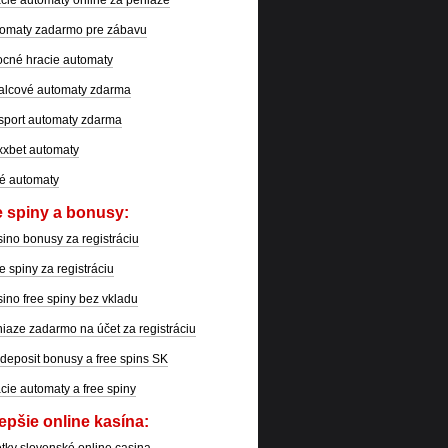
cie automaty online za peniaze
omaty zadarmo pre zábavu
cné hracie automaty
alcové automaty zdarma
sport automaty zdarma
xbet automaty
é automaty
e spiny a bonusy:
ino bonusy za registráciu
e spiny za registráciu
ino free spiny bez vkladu
iaze zadarmo na účet za registráciu
deposit bonusy a free spins SK
cie automaty a free spiny
epšie online kasína: