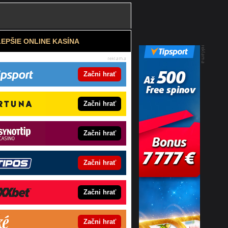
EPŠIE ONLINE KASÍNA
Začni hrať
Začni hrať
Začni hrať
Začni hrať
Začni hrať
Začni hrať