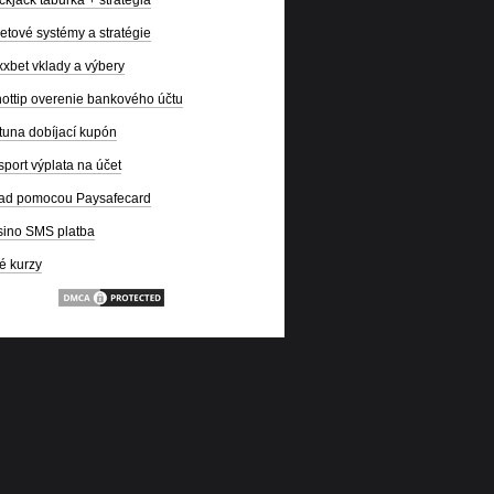
ckjack tabuľka + stratégia
etové systémy a stratégie
xbet vklady a výbery
ottip overenie bankového účtu
tuna dobíjací kupón
sport výplata na účet
ad pomocou Paysafecard
ino SMS platba
é kurzy