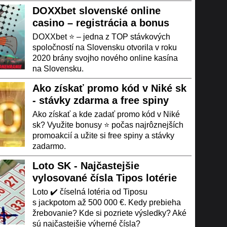
DOXXbet slovenské online
casino – registrácia a bonus
DOXXbet ⭐ – jedna z TOP stávkových
spoločností na Slovensku otvorila v roku
2020 brány svojho nového online kasína
na Slovensku.
Ako získať promo kód v Niké sk
- stávky zdarma a free spiny
Ako získať a kde zadať promo kód v Niké
sk? Využite bonusy ⭐ počas najrôznejších
promoakcií a užite si free spiny a stávky
zadarmo.
Loto SK - Najčastejšie
vylosované čísla Tipos lotérie
Loto ✔️ číselná lotéria od Tiposu
s jackpotom až 500 000 €. Kedy prebieha
žrebovanie? Kde si pozriete výsledky? Aké
sú najčastejšie výherné čísla?