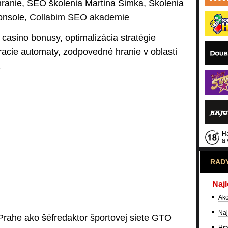
ranie, SEO školenia Martina Šimka, Školenia
onsole,
Collabim SEO akademie
 casino bonusy, optimalizácia stratégie
hracie automaty, zodpovedné hranie v oblasti
a
Ha
a 
RADY
Naj
Ako
Naj
rahe ako šéfredaktor športovej siete GTO