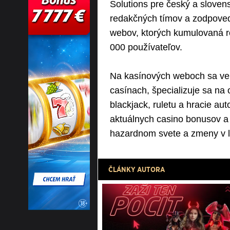
Solutions pre český a slovensk
redakčných tímov a zodpovedá
webov, ktorých kumulovaná r
000 používateľov.
Na kasínových weboch sa ve
casínach, špecializuje sa na 
blackjack, ruletu a hracie a
aktuálnych casino bonusov a 
hazardnom svete a zmeny v le
ČLÁNKY AUTORA