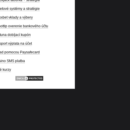
ckjack tabuľka + stratégia
etové systémy a stratégie
xbet vklady a výbery
ottip overenie bankového účtu
tuna dobíjací kupón
sport výplata na účet
ad pomocou Paysafecard
ino SMS platba
é kurzy