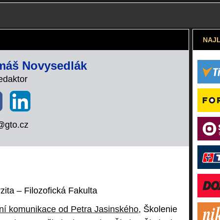
NAJL
máš Novysedlák
edaktor
@gto.cz
ita – Filozofická Fakulta
vní komunikace od Petra Jasinského
, Školenie