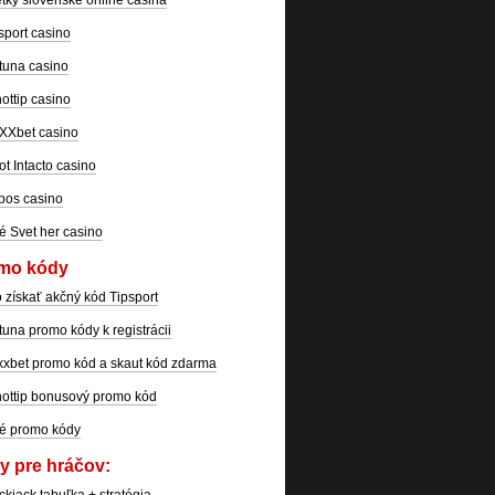
tky slovenské online casina
sport casino
tuna casino
ottip casino
XXbet casino
ot Intacto casino
pos casino
é Svet her casino
mo kódy
 získať akčný kód Tipsport
tuna promo kódy k registrácii
xbet promo kód a skaut kód zdarma
ottip bonusový promo kód
é promo kódy
y pre hráčov: