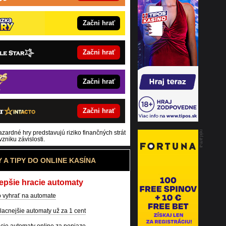
Začni hrať
Začni hrať
Začni hrať
Začni hrať
zardné hry predstavujú riziko finančných strát
vzniku závislosti.
 A TIPY DO ONLINE KASÍNA
lepšie hracie automaty
 vyhrať na automate
lacnejšie automaty už za 1 cent