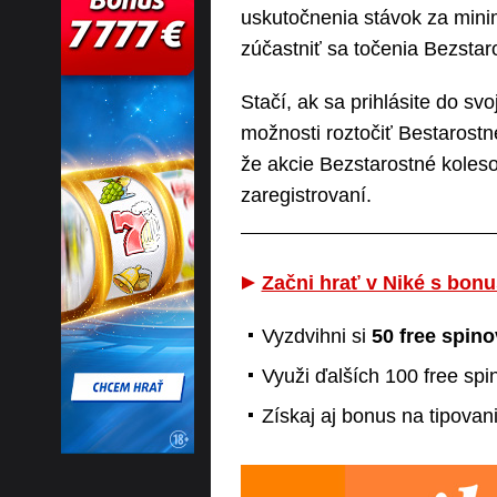
uskutočnenia stávok za mini
zúčastniť sa točenia Bezsta
Stačí, ak sa prihlásite do s
možnosti roztočiť Bestarostn
že akcie Bezstarostné koleso 
zaregistrovaní.
Začni hrať v Niké s bonu
Vyzdvihni si
50 free spino
Využi ďalších 100 free spi
Získaj aj bonus na tipovan