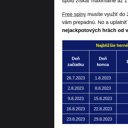
spolu získať maximálne až 1
Free spiny
musíte využiť do 
vám prepadnú. No a uplatniť 
nejackpotových hrách od 
Najbližšie hern
Deň
Deň
začiatku
konca
26.7.2023
1.8.2023
2.8.2023
8.8.2023
9.8.2023
15.8.2023
16.8.2023
22.8.2023
23.8.2023
29.8.2023