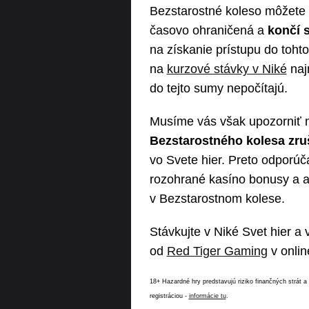
Bezstarostné koleso môžete vo
časovo ohraničená a
končí s
na získanie prístupu do toh
na
kurzové stávky v Niké
naj
do tejto sumy nepočítajú.
Musíme vás však upozorniť n
Bezstarostného kolesa zru
vo Svete hier. Preto odporúč
rozohrané kasíno bonusy a a
v Bezstarostnom kolese.
Stávkujte v Niké Svet hier a 
od
Red Tiger Gaming
v onlin
18+ Hazardné hry predstavujú riziko finančných strát a 
registráciou -
informácie tu
.