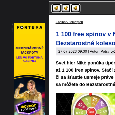
CasinoAutomaty.eu
1 100 free spinov v 
Bezstarostné koles
27.07.2023 09:30
| Autor:
Petra Ly
Svet hier Niké ponúka tip
až 1 100 free spinov. Stač
či sa šťastie usmeje práve
sa môžete do Bezstarostné