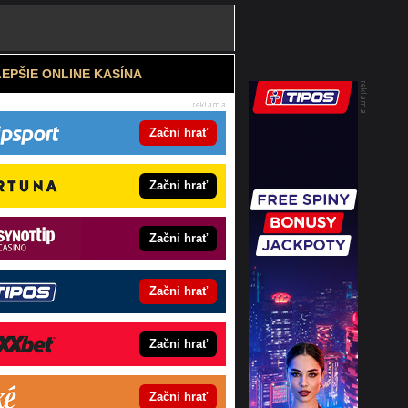
EPŠIE ONLINE KASÍNA
Začni hrať
Začni hrať
Začni hrať
Začni hrať
Začni hrať
Začni hrať