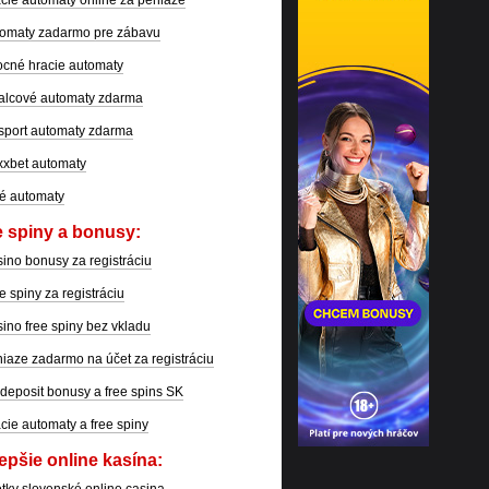
cie automaty online za peniaze
omaty zadarmo pre zábavu
cné hracie automaty
alcové automaty zdarma
sport automaty zdarma
xbet automaty
é automaty
e spiny a bonusy:
ino bonusy za registráciu
e spiny za registráciu
ino free spiny bez vkladu
iaze zadarmo na účet za registráciu
deposit bonusy a free spins SK
cie automaty a free spiny
epšie online kasína: