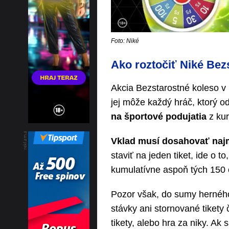
Foto: Niké
Ako roztočiť Niké Bez
Akcia Bezstarostné koleso v 
jej môže každý hráč, ktorý o
na športové podujatia
z ku
Vklad musí dosahovať najm
staviť na jeden tiket, ide o to
kumulatívne aspoň tých 150 
Pozor však, do sumy hernéh
stávky ani stornované tikety
tikety, alebo hra za niky. Ak