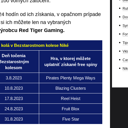
 100 voľných zatočení.
Bla
Rul
24 hodín od ich získania, v opačnom prípade
Dox
si ich môžete len na vybraných
Syn
výrobcu Red Tiger Gaming.
For
Tip
é kolá v Bezstarostnom kolese Niké
Vkl
Deň točenia
Hra, v ktorej môžete
Cas
Bezstarostným
uplatniť získané free spiny
kolesom
Nik
3.8.2023
Pirates Plenty Mega Ways
10.8.2023
Blazing Clusters
17.8.2023
Reel Heist
24.8.2023
Fruit Blox
31.8.2023
Five Star