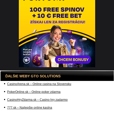
ĎALŠIE WEBY GTO SOLUTIONS
CasinoArena.sk – Online casina na Slovensku
PokerOnline.sk – Online poker zdarma
CasinoHryZdarma.sk – Casino hry zadarmo
777.sk – Najlepšie online kasína