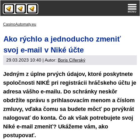
CasinoAutomaty.eu
Ako rýchlo a jednoducho zmeniť
svoj e-mail v Niké účte
29.03.2023 10:40
| Autor:
Boris Cíferský
Jedným z úplne prvých údajov, ktoré poskytnete
spoločnosti NIKÉ pri registrácii hráčskeho účtu je
adresa vášho e-mailu. Do schránky neskôr
obdržíte správu s prihlasovacím menom a číslom
zmluvy, vďaka čomu sa budete môcť po prvýkrát
nalogovať do konta. Čo ak však potrebujete svoj
Niké e-mail zmeniť? Ukážeme vám, ako
postupovať.