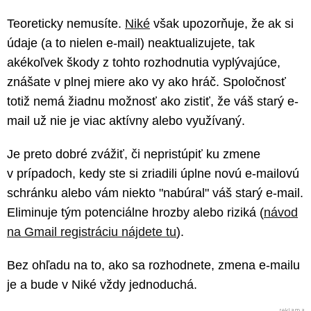
Teoreticky nemusíte.
Niké
však upozorňuje, že ak si
údaje (a to nielen e-mail) neaktualizujete, tak
akékoľvek škody z tohto rozhodnutia vyplývajúce,
znášate v plnej miere ako vy ako hráč. Spoločnosť
totiž nemá žiadnu možnosť ako zistiť, že váš starý e-
mail už nie je viac aktívny alebo využívaný.
Je preto dobré zvážiť, či nepristúpiť ku zmene
v prípadoch, kedy ste si zriadili úplne novú e-mailovú
schránku alebo vám niekto "nabúral" váš starý e-mail.
Eliminuje tým potenciálne hrozby alebo riziká (
návod
na Gmail registráciu nájdete tu
).
Bez ohľadu na to, ako sa rozhodnete, zmena e-mailu
je a bude v Niké vždy jednoduchá.