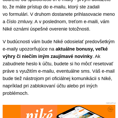
to, že máte prístup do e-mailu, ktorý ste zadali
vo formulári. V druhom dostanete prihlasovacie meno
a číslo zmluvy. A v poslednom, treťom e-maili, vám
Niké oznámi úspešné overenie totožnosti.
V budúcnosti vám bude Niké odosielať predovšetkým
e-maily upozorňujúce na
aktuálne bonusy, veľké
výhry či niečím iným zaujímavé novinky
. Ak
zabudnete heslo k účtu, budete si ho môcť resetovať
práve s využitím e-mailu, eventuálne sms. Váš e-mail
bude tiež nástrojom pri oficiálnej komunikácii s Niké,
napríklad pri zablokovaní účtu alebo pri iných
problémoch.