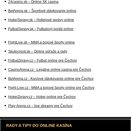
24casino.sk – Online SK casina
BetArena.sk – Športové stávkovanie online
HokejSpravy.sk – Hokejové správy online
FutbalSpravy.sk – Futbalový portál online
FightLive.sk – MMA a bojové športy online
Skutocnost.sk – Online súťaže a rady
FotbalZpravy.cz – Futbal online pre Čechov
CasinoArena.cz - Legálne online casina pre Čechov
BetArena.cz - Kurzové stávkovanie online pre Čechov
Fight-Live.cz - MMA a bojové športy online pre Čechov
HokejZpravy.cz – Hokej online pre Čechov
Play-Arena.cz – live streamy pre Čechov
RADY A TIPY DO ONLINE KASÍNA