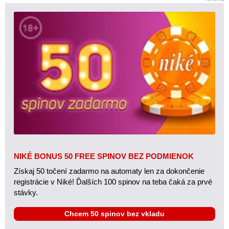
NIKÉ BONUS 50 FREE SPINOV BEZ PODMIENOK
Získaj 50 točení zadarmo na automaty len za dokončenie
registrácie v Niké! Ďalších 100 spinov na teba čaká za prvé
stávky.
Chcem 50 spinov bez vkladu