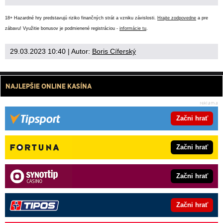
18+ Hazardné hry predstavujú riziko finančných strát a vzniku závislosti.
Hrajte zodpovedne
a pre
zábavu! Využitie bonusov je podmienené registráciou -
informácie tu
.
29.03.2023 10:40
| Autor:
Boris Cíferský
NAJLEPŠIE ONLINE KASÍNA
Začni hrať
Začni hrať
Začni hrať
Začni hrať