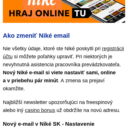
Ako zmeniť Niké email
Nie všetky údaje, ktoré ste Niké poskytli pri
registrácii
účtu
si môžete poľahky upraviť. Pri niektorých je
nevyhnutná asistencia pracovníka prevádzkovateľa.
Nový Niké e-mail si viete nastaviť sami, online
a v priebehu pár minút
. A zmena sa prejaví
okamžite.
Najbližší newsletter upozorňujúci na freespinový
alebo iný
casino bonus
už obdržíte na novú adresu.
Nový e-mail v Niké SK - Nastavenie