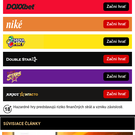
Začni hrať
Začni hrať
Začni hrať
Začni hrať
Začni hrať
Začni hrať
Hazardné hry predstavujú riziko finančných strát a vzniku závislosti.
SÚVISIACE ČLÁNKY