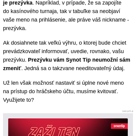
je prezývka
. Napríklad, v prípade, že sa zapojíte
do kasínového turnaja, tak v tabuľke sa neobjaví
vaše meno na prihlásenie, ale práve váš nickname -
prezývka.
Ak dosiahnete tak veľkú výhru, o ktorej bude chciet
prevádzkovateľ informovať, uvedie, rovnako, vašu
prezývku.
Prezývku vám Synot Tip neumožní sám
zmeniť
. Jedná sa o takzvane needitovateľný údaj.
Už len však možnosť nastaviť si úplne nové meno
na prístup do hráčskeho účtu, musíme kvitovať.
Využijete to?