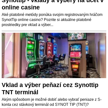
online casine
Aké platobné metódy ponúka svojim registrovaným hráčom
SynotTip online casino? Pozrite si aktuálne platobné
prostriedky pre vklad a výber...
Vklad a výber peňazí cez Synottip
TNT terminál
Akým spôsobom je možné dobiť alebo vybrať peniaze z S-
konta cez stávkový terminál od SYNOT TIP (TNT)?