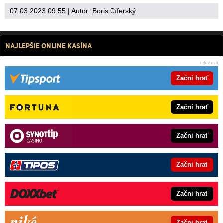
07.03.2023 09:55
| Autor:
Boris Cíferský
NAJLEPŠIE ONLINE KASÍNA
Začni hrať
Začni hrať
Začni hrať
Začni hrať
Začni hrať
Začni hrať