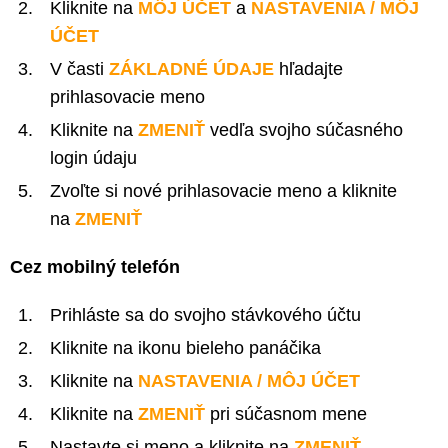
Kliknite na
MÔJ ÚČET
a
NASTAVENIA / MÔJ
ÚČET
V časti
ZÁKLADNÉ ÚDAJE
hľadajte
prihlasovacie meno
Kliknite na
ZMENIŤ
vedľa svojho súčasného
login údaju
Zvoľte si nové prihlasovacie meno a kliknite
na
ZMENIŤ
Cez mobilný telefón
Prihláste sa do svojho stávkového účtu
Kliknite na ikonu bieleho panáčika
Kliknite na
NASTAVENIA / MÔJ ÚČET
Kliknite na
ZMENIŤ
pri súčasnom mene
Nastavte si meno a kliknite na
ZMENIŤ