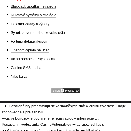
Blackjack tabuľka + stratégia
Ruletové systémy a stratégie
Doxxbet vklady a výbery
Synottip overenie bankového účtu
Fortuna dobíjací kupón
Tipsport výplata na účet
Vklad pomocou Paysafecard
Casino SMS platba
Niké kurzy
18+ Hazardné hry predstavujú riziko finančných strát a vzniku závislosti.
Hrajte
zodpovedne
a pre zábavu!
Využitie bonusov je podmienené registráciou –
informácie tu
.
Používaním webstránky CasinoAutomaty.eu vyjadrujete súhlas s
používaním cookies v súlade s nastavením vášho prehliadača.