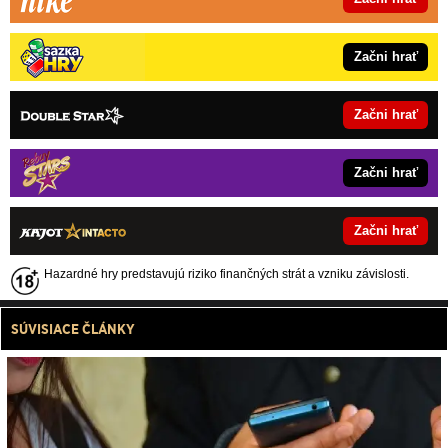
Začni hrať
Začni hrať
Začni hrať
Začni hrať
Hazardné hry predstavujú riziko finančných strát a vzniku závislosti.
SÚVISIACE ČLÁNKY