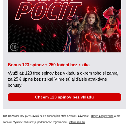
Bonus 123 spinov + 250 točení bez rizika
Využi až 123 free spinov bez vkladu a okrem toho si zahraj
za 25 € úplne bez rizika! V hre sú aj ďalšie atraktívne
bonusy.
Chcem 123 spinov bez vkladu
18+ Hazardné hry predstavujú riziko finančných strát a vzniku závislosti.
Hrajte zodpovedne
a pre
zábavu! Využitie bonusov je podmienené registráciou -
informácie tu
.