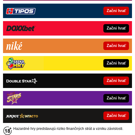
Začni hrať
Začni hrať
Začni hrať
Začni hrať
Začni hrať
Začni hrať
Začni hrať
Hazardné hry predstavujú riziko finančných strát a vzniku závislosti.