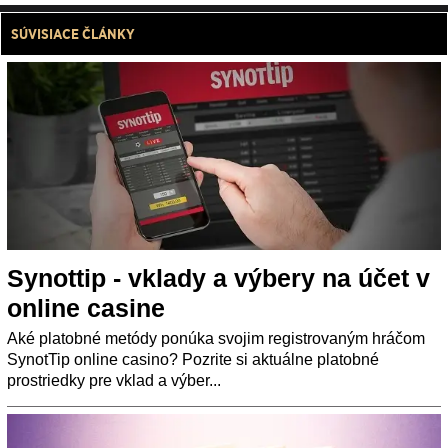
SÚVISIACE ČLÁNKY
Synottip - vklady a výbery na účet v
online casine
Aké platobné metódy ponúka svojim registrovaným hráčom
SynotTip online casino? Pozrite si aktuálne platobné
prostriedky pre vklad a výber...