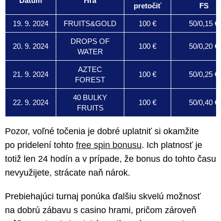
Dátum
Hra
pretočiť
FS
19. 9. 2024
FRUITS&GOLD
100 €
50/0,15 €
DROPS OF
20. 9. 2024
100 €
50/0,20 €
WATER
AZTEC
21. 9. 2024
100 €
50/0,25 €
FOREST
40 BULKY
22. 9. 2024
100 €
50/0,40 €
FRUITS
Pozor, voľné točenia je dobré uplatniť si okamžite
po pridelení tohto
free spin bonusu
. Ich platnosť je
totiž len 24 hodín a v prípade, že bonus do tohto času
nevyužijete, strácate naň nárok.
Prebiehajúci turnaj ponúka ďalšiu skvelú možnosť
na dobrú zábavu s casino hrami, pričom zároveň