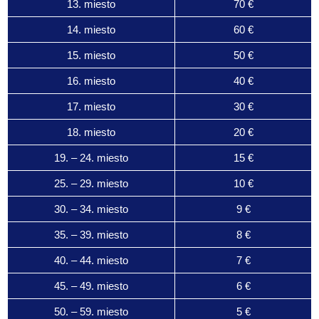
13. miesto
70 €
14. miesto
60 €
15. miesto
50 €
16. miesto
40 €
17. miesto
30 €
18. miesto
20 €
19. – 24. miesto
15 €
25. – 29. miesto
10 €
30. – 34. miesto
9 €
35. – 39. miesto
8 €
40. – 44. miesto
7 €
45. – 49. miesto
6 €
50. – 59. miesto
5 €