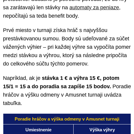
sa zarátavajú len stávky na
automaty za peniaze
,
nepočítajú sa teda benefit body.
Prvé miesto v turnaji získa hráč s najvyššou
prestávkovanou sumou. Body sú udeľované za súčet
vážených výhier – pri každej výhre sa vypočíta pomer
medzi stávkou a výhrou, ktorý sa následne pripočíta
do celkového súčtu týchto pomerov.
Napríklad, ak je
stávka 1 € a výhra 15 €, potom
15/1 = 15 a do poradia sa zapíše 15 bodov.
Poradie
hráčov a výšku odmeny v Amusnet turnaji uvádza
tabuľka.
Poradie hráčov a výška odmeny v Amusnet turnaji
Umiestnenie
Výška výhry