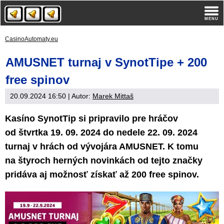
CasinoAutomaty.eu
AMUSNET turnaj v SynotTipe + 200
free spinov
20.09.2024 16:50
| Autor:
Marek Mittaš
Kasíno SynotTip si pripravilo pre hráčov
od štvrtka 19. 09. 2024 do nedele 22. 09. 2024
turnaj v hrách od vývojára AMUSNET. K tomu
na štyroch herných novinkách od tejto značky
pridáva aj možnosť získať až 200 free spinov.