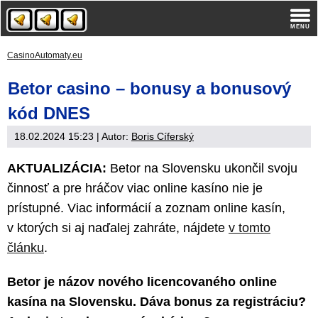
CasinoAutomaty.eu
Betor casino – bonusy a bonusový
kód DNES
18.02.2024 15:23
| Autor:
Boris Cíferský
AKTUALIZÁCIA:
Betor na Slovensku ukončil svoju
činnosť a pre hráčov viac online kasíno nie je
prístupné. Viac informácií a zoznam online kasín,
v ktorých si aj naďalej zahráte, nájdete
v tomto
článku
.
Betor je názov nového licencovaného online
kasína na Slovensku. Dáva bonus za registráciu?