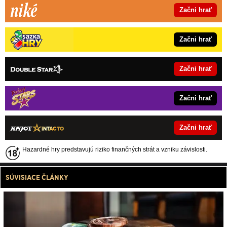
Začni hrať
Začni hrať
Začni hrať
Začni hrať
Začni hrať
Hazardné hry predstavujú riziko finančných strát a vzniku závislosti.
SÚVISIACE ČLÁNKY