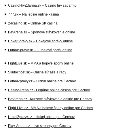
CasinoHryZdarma.sk – Casino hry zadarmo
777.sk – Najlepšie online kasína
24casino.sk – Online SK casina
BetArena.sk – Športové stávkovanie online
HokejSpravy.sk – Hokejové správy online
FutbalSpravy.sk – Futbalový portál online
FightLive.sk – MMA a bojové športy online
Skutocnost.sk – Online súťaže a rady
FotbalZpravy.cz – Futbal online pre Čechov
CasinoArena.cz - Legálne online casina pre Čechov
BetArena.cz - Kurzové stávkovanie online pre Čechov
Fight-Live.cz - MMA a bojové športy online pre Čechov
HokejZpravy.cz – Hokej online pre Čechov
Play-Arena.cz – live streamy pre Čechov