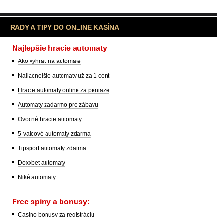
RADY A TIPY DO ONLINE KASÍNA
Najlepšie hracie automaty
Ako vyhrať na automate
Najlacnejšie automaty už za 1 cent
Hracie automaty online za peniaze
Automaty zadarmo pre zábavu
Ovocné hracie automaty
5-valcové automaty zdarma
Tipsport automaty zdarma
Doxxbet automaty
Niké automaty
Free spiny a bonusy:
Casino bonusy za registráciu