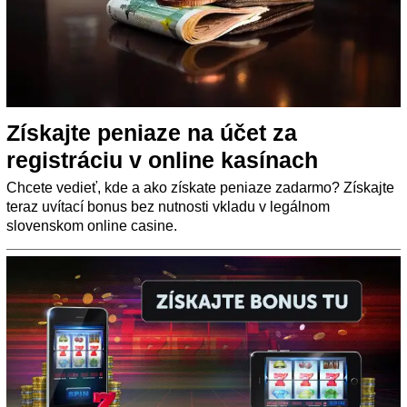
Získajte peniaze na účet za
registráciu v online kasínach
Chcete vedieť, kde a ako získate peniaze zadarmo? Získajte
teraz uvítací bonus bez nutnosti vkladu v legálnom
slovenskom online casine.