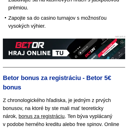
prémiou.
Zapojte sa do casino turnajov s možnosťou
vysokých výhier.
Betor bonus za registráciu - Betor 5€
bonus
Z chronologického hľadiska, je jedným z prvých
bonusov, na ktoré by ste mali mať teoreticky
nárok,
bonus za registráciu
. Ten býva vyplácaný
v podobe herného kreditu alebo free spinov. Online