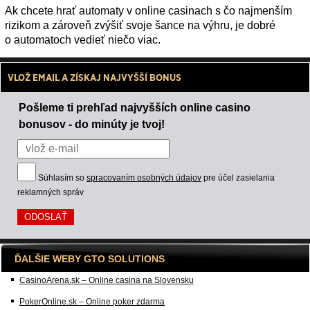
Ak chcete hrať automaty v online casinach s čo najmenším
rizikom a zároveň zvýšiť svoje šance na výhru, je dobré
o automatoch vedieť niečo viac.
VLOŽ EMAIL A ZÍSKAJ NAJVYŠŠÍ BONUS
Pošleme ti prehľad najvyšších online casino
bonusov - do minúty je tvoj!
Súhlasím so
spracovaním osobných údajov
pre účel zasielania
reklamných správ
ĎALŠIE WEBY GTO SOLUTIONS
CasinoArena.sk – Online casina na Slovensku
PokerOnline.sk – Online poker zdarma