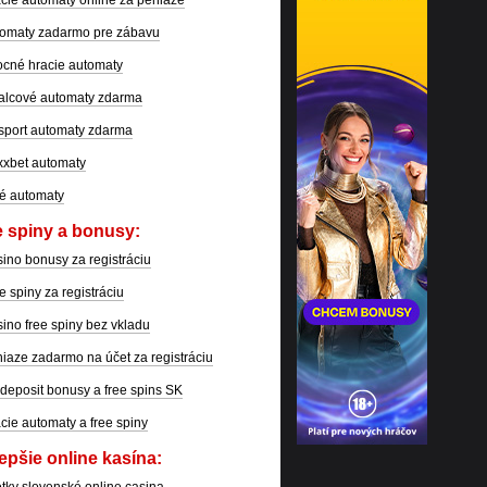
cie automaty online za peniaze
omaty zadarmo pre zábavu
cné hracie automaty
alcové automaty zdarma
sport automaty zdarma
xbet automaty
é automaty
e spiny a bonusy:
ino bonusy za registráciu
e spiny za registráciu
ino free spiny bez vkladu
iaze zadarmo na účet za registráciu
deposit bonusy a free spins SK
cie automaty a free spiny
epšie online kasína: