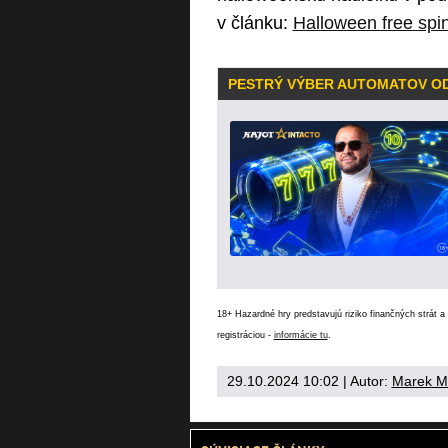
v článku:
Halloween free spi
PESTRÝ VÝBER AUTOMATOV OD
18+ Hazardné hry predstavujú riziko finančných strát a 
registráciou -
informácie tu
.
29.10.2024 10:02
| Autor:
Marek Mi