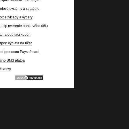
ckjack tabuľka + stratégia
etové systémy a stratégie
xbet vklady a výbery
ottip overenie bankového účtu
tuna dobíjací kupón
sport výplata na účet
ad pomocou Paysafecard
ino SMS platba
é kurzy