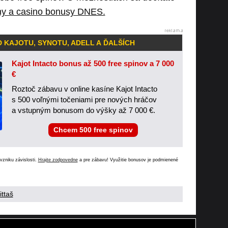
ny a casino bonusy DNES.
 KAJOTU, SYNOTU, ADELL A ĎALŠÍCH
Kajot Intacto bonus až 500 free spinov a 7 000
€
Roztoč zábavu v online kasíne Kajot Intacto
s 500 voľnými točeniami pre nových hráčov
a vstupným bonusom do výšky až 7 000 €.
Chcem 500 free spinov
vzniku závislosti.
Hrajte zodpovedne
a pre zábavu! Využitie bonusov je podmienené
ttaš