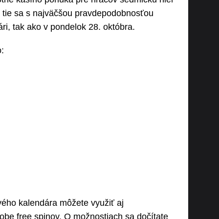
 tie sa s najväčšou pravdepodobnosťou
i, tak ako v pondelok 28. októbra.
:
ho kalendára môžete využiť aj
obe free spinov. O možnostiach sa dočítate