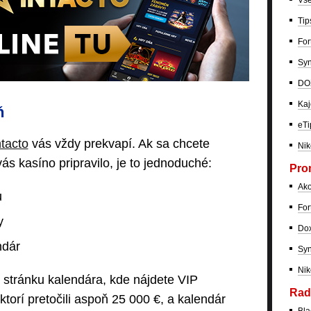
Vše
Tip
For
Syn
DO
Kaj
ň
eTi
tacto
vás vždy prekvapí. Ak sa chcete
Nik
ás kasíno pripravilo, je to jednoduché:
Pro
Ako
u
For
y
Dox
ndár
Syn
Nik
 stránku kalendára, kde nájdete VIP
Rad
ktorí pretočili aspoň 25 000 €, a kalendár