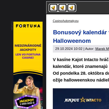
CasinoAutomaty.eu
Bonusový kalendár v
Halloweenom
29.10.2024 10:02
| Autor:
Marek Mi
V kasíne Kajot Intacto hrá
kalendár, ktoré znamenajú
Od pondelka 28. októbra do
ožije halloweenskou nádie