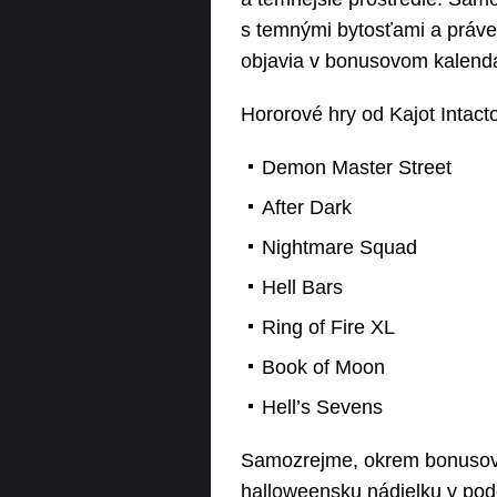
s temnými bytosťami a práve
objavia v bonusovom kalendár
Hororové hry od Kajot Intacto
Demon Master Street
After Dark
Nightmare Squad
Hell Bars
Ring of Fire XL
Book of Moon
Hell’s Sevens
Samozrejme, okrem bonusové
halloweensku nádielku v pod