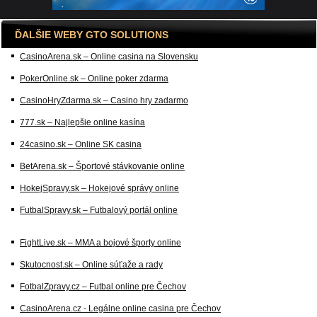
ĎALŠIE WEBY GTO SOLUTIONS
CasinoArena.sk – Online casina na Slovensku
PokerOnline.sk – Online poker zdarma
CasinoHryZdarma.sk – Casino hry zadarmo
777.sk – Najlepšie online kasína
24casino.sk – Online SK casina
BetArena.sk – Športové stávkovanie online
HokejSpravy.sk – Hokejové správy online
FutbalSpravy.sk – Futbalový portál online
FightLive.sk – MMA a bojové športy online
Skutocnost.sk – Online súťaže a rady
FotbalZpravy.cz – Futbal online pre Čechov
CasinoArena.cz - Legálne online casina pre Čechov