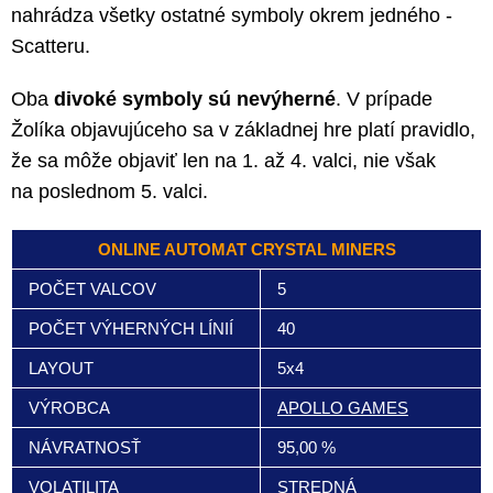
nahrádza všetky ostatné symboly okrem jedného -
Scatteru.
Oba
divoké symboly sú nevýherné
. V prípade
Žolíka objavujúceho sa v základnej hre platí pravidlo,
že sa môže objaviť len na 1. až 4. valci, nie však
na poslednom 5. valci.
ONLINE AUTOMAT CRYSTAL MINERS
POČET VALCOV
5
POČET VÝHERNÝCH LÍNIÍ
40
LAYOUT
5x4
VÝROBCA
APOLLO GAMES
NÁVRATNOSŤ
95,00 %
VOLATILITA
STREDNÁ