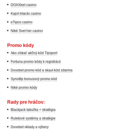
DOXXbet casino
Kajot Intacto casino
eTipos casino
Niké Svet her casino
Promo kódy
Ako získať akčný kód Tipsport
Fortuna promo kódy k registrácii
Doxxbet promo kód a skaut kód zdarma
Synottip bonusový promo kód
Niké promo kódy
Rady pre hráčov:
Blackjack tabuľka + stratégia
Ruletové systémy a stratégie
Doxxbet vklady a výbery