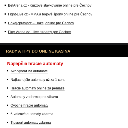
BetArena.cz - Kurzové stávkovanie online pre Čechov
Fight-Live.cz - MMA a bojové športy online pre Čechov
HokejZpravy.cz – Hokej online pre Čechov
Play-Arena.cz – live streamy pre Čechov
RADY A TIPY DO ONLINE KASÍNA
Najlepšie hracie automaty
Ako vyhrať na automate
Najlacnejšie automaty už za 1 cent
Hracie automaty online za peniaze
Automaty zadarmo pre zábavu
Ovocné hracie automaty
5-valcové automaty zdarma
Tipsport automaty zdarma