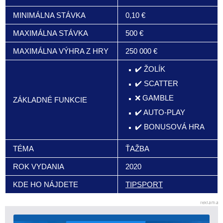
MINIMÁLNA STÁVKA
0,10 €
MAXIMÁLNA STÁVKA
500 €
MAXIMÁLNA VÝHRA Z HRY
250 000 €
✔️ ŽOLÍK
✔️ SCATTER
❌ GAMBLE
ZÁKLADNÉ FUNKCIE
✔️ AUTO-PLAY
✔️ BONUSOVÁ HRA
TÉMA
ŤAŽBA
ROK VYDANIA
2020
KDE HO NÁJDETE
TIPSPORT