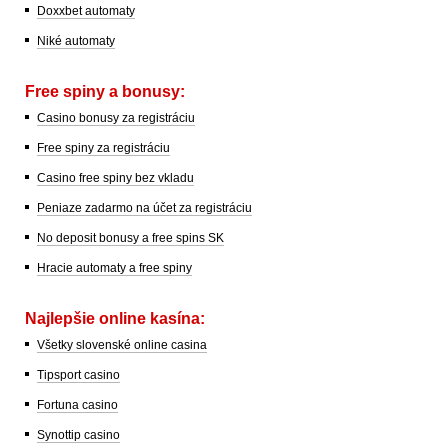
Doxxbet automaty
Niké automaty
Free spiny a bonusy:
Casino bonusy za registráciu
Free spiny za registráciu
Casino free spiny bez vkladu
Peniaze zadarmo na účet za registráciu
No deposit bonusy a free spins SK
Hracie automaty a free spiny
Najlepšie online kasína:
Všetky slovenské online casina
Tipsport casino
Fortuna casino
Synottip casino