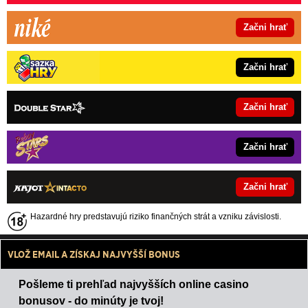
Začni hrať
Začni hrať
Začni hrať
Začni hrať
Začni hrať
Hazardné hry predstavujú riziko finančných strát a vzniku závislosti.
VLOŽ EMAIL A ZÍSKAJ NAJVYŠŠÍ BONUS
Pošleme ti prehľad najvyšších online casino
bonusov - do minúty je tvoj!