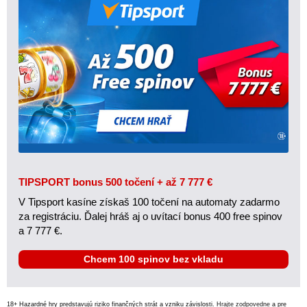
TIPSPORT bonus 500 točení + až 7 777 €
V Tipsport kasíne získaš 100 točení na automaty zadarmo
za registráciu. Ďalej hráš aj o uvítací bonus 400 free spinov
a 7 777 €.
Chcem 100 spinov bez vkladu
18+ Hazardné hry predstavujú riziko finančných strát a vzniku závislosti.
Hrajte zodpovedne
a pre