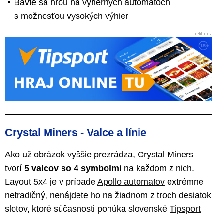
Bavte sa hrou na výherných automatoch
s možnosťou vysokých výhier
Crystal Miners - Valce a línie
Ako už obrázok vyššie prezrádza, Crystal Miners
tvorí
5 valcov so 4 symbolmi
na každom z nich.
Layout 5x4 je v prípade
Apollo automatov
extrémne
netradičný, nenájdete ho na žiadnom z troch desiatok
slotov, ktoré súčasnosti ponúka slovenské
Tipsport