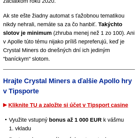
začiatkom roku 2020.
Ak ste ešte žiadny automat s ťažobnou tematikou
nikdy nehrali, nemáte sa za čo hanbiť.
Takýchto
slotov je minimum
(zhruba menej než 1 zo 100). Ani
v Apolle túto tému nijako príliš nepreferujú, keď je
Crystal Miners do dnešných dní ich jediným
"baníckym" slotom.
Hrajte Crystal Miners a ďalšie Apollo hry
v Tipsporte
Kliknite TU a založte si účet v Tipsport casine
Využite vstupný
bonus až 1 000 EUR
k vášmu
1. vkladu