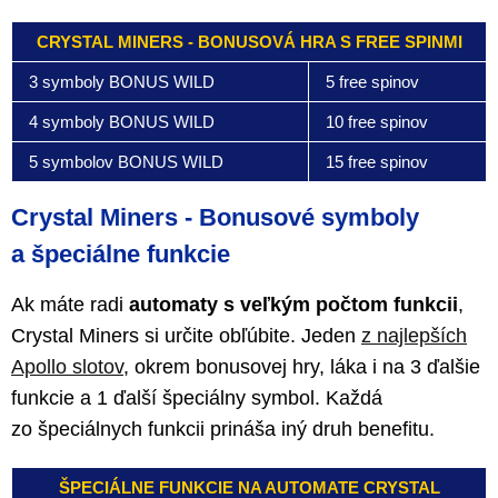
CRYSTAL MINERS - BONUSOVÁ HRA S FREE SPINMI
3 symboly BONUS WILD
5 free spinov
4 symboly BONUS WILD
10 free spinov
5 symbolov BONUS WILD
15 free spinov
Crystal Miners - Bonusové symboly
a špeciálne funkcie
Ak máte radi
automaty s veľkým počtom funkcii
,
Crystal Miners si určite obľúbite. Jeden
z najlepších
Apollo slotov
, okrem bonusovej hry, láka i na 3 ďalšie
funkcie a 1 ďalší špeciálny symbol. Každá
zo špeciálnych funkcii prináša iný druh benefitu.
ŠPECIÁLNE FUNKCIE NA AUTOMATE CRYSTAL