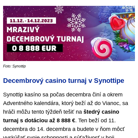
Foto: Synottip
Decembrový casino turnaj v Synottipe
Synottip kasíno sa počas decembra činí a okrem
Adventného kalendára, ktorý beží až do Vianoc, sa
hráči môžu tento týždeň tešiť na
štedrý casino
turnaj s dotáciou až 8 888 €
. Ten beží od 11.
decembra do 14. decembra a budete v ňom môcť
vyskúšať svoje schopnosti a súťaživosť v boji