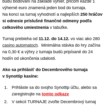
budú bodovaní na základe výhier, pričom každé 1
výherné euro znamená jeden bod do turnaja.
Na konci sa turnaj vyhodnotí a najlepších
250 hráčov
si odnesie príslušné finančné odmeny podľa
celkového umiestnenia
v tabuľke.
Turnaj prebieha od
11.12. do 14.12.
vo viac ako 280
casino automatoch
. Minimálna stávka do hry začína
na 0,30 € a výhry z turnaja budú pripísané do 24
hodín od ukončenia udalosti.
Ako sa prihlásiť do Decembrového turnaja
v Synottip kasíne:
Prihláste sa do svojho Synottip účtu, alebo sa
zaregistrujte na
tomto odkaze
V sekcii TURNAJE zvoľte Decembrový turnaj