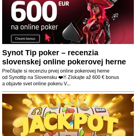
Synot Tip poker – recenzia
slovenskej online pokerovej herne
Prečítajte si recenziu prvej online pokerovej herne
od Synottip na Slovensku ❤️🃏 Získajte až 600 € bonus
a objavte svet online pokeru V...