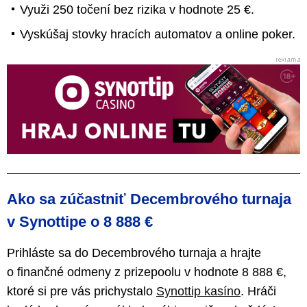
Využi 250 točení bez rizika v hodnote 25 €.
Vyskúšaj stovky hracích automatov a online poker.
Ako sa zúčastniť Decembrového turnaja
v Synottipe o 8 888 €
Prihláste sa do Decembrového turnaja a hrajte
o finančné odmeny z prizepoolu v hodnote 8 888 €,
ktoré si pre vás prichystalo
Synottip kasíno
. Hráči