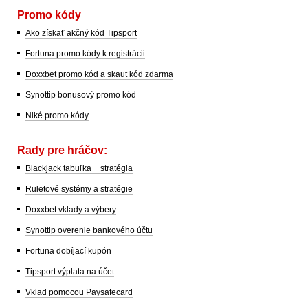
Promo kódy
Ako získať akčný kód Tipsport
Fortuna promo kódy k registrácii
Doxxbet promo kód a skaut kód zdarma
Synottip bonusový promo kód
Niké promo kódy
Rady pre hráčov:
Blackjack tabuľka + stratégia
Ruletové systémy a stratégie
Doxxbet vklady a výbery
Synottip overenie bankového účtu
Fortuna dobíjací kupón
Tipsport výplata na účet
Vklad pomocou Paysafecard