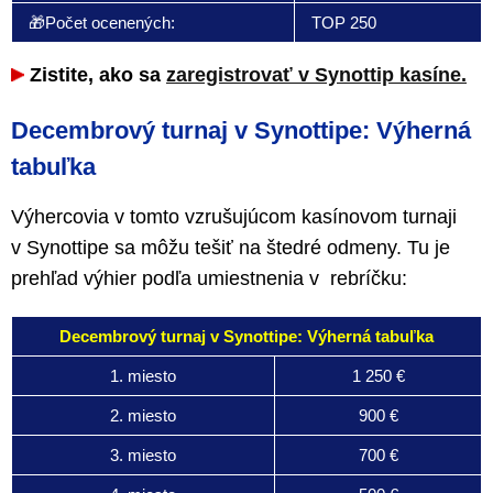
🎁Počet ocenených:
TOP 250
Zistite, ako sa
zaregistrovať v Synottip kasíne.
Decembrový turnaj v Synottipe: Výherná
tabuľka
Výhercovia v tomto vzrušujúcom kasínovom turnaji
v Synottipe sa môžu tešiť na štedré odmeny. Tu je
prehľad výhier podľa umiestnenia v rebríčku:
Decembrový turnaj v Synottipe: Výherná tabuľka
1. miesto
1 250 €
2. miesto
900 €
3. miesto
700 €