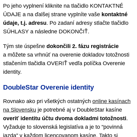
Po jeho vyplnení kliknite na tlačidlo KONTAKTNÉ
ÚDAJE a na ďalšej strane vyplníte vaše
kontaktné
údaje, t.j. adresu
. Po zadaní adresy stlačte tlačidlo
SÚHLASY a následne DOKONČIŤ.
Tým ste úspešne
dokončili 2. fázu registrácie
a môžete sa vrhnúť na overenie dokladov totožnosti
stlačením tlačidla OVERIŤ vedľa políčka Overenie
identity.
DoubleStar Overenie identity
Rovnako ako pri všetkých ostatných
online kasínach
na Slovensku
je potrebné aj v DoubleStar kasíne
overiť identitu účtu dvoma dokladmi totožnosti
.
Vyžaduje to slovenská legislatíva a je to "povinná
jazda" v každom licencovanom kasíne. Takto si