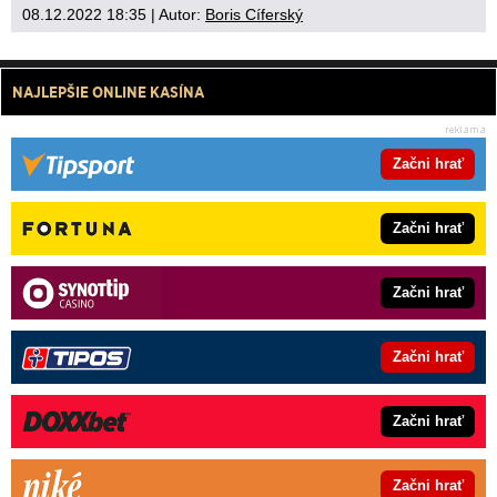
08.12.2022 18:35
| Autor:
Boris Cíferský
NAJLEPŠIE ONLINE KASÍNA
Začni hrať
Začni hrať
Začni hrať
Začni hrať
Začni hrať
Začni hrať