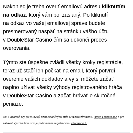
Nakoniec je treba overiť emailovú adresu
kliknutím
na odkaz
, ktorý vám bol zaslaný. Po kliknutí
na odkaz vo vašej emailovej správe budete
presmerovaný naspäť na stránku vášho účtu
v DoubleStar Casino čím sa dokončí proces
overovania.
Týmto ste úspešne zvládli všetky kroky registrácie,
teraz už stačí len počkať na email, ktorý potvrdí
overenie vašich dokladov a vy si môžete začať
naplno užívať všetky výhody registrovaného hráča
v DoubleStar Casino a začať
hrávať o skutočné
peniaze
.
18+ Hazardné hry predstavujú riziko finančných strát a vzniku závislosti.
Hrajte zodpovedne
a pre
zábavu! Využitie bonusov je podmienené registráciou -
informácie tu
.