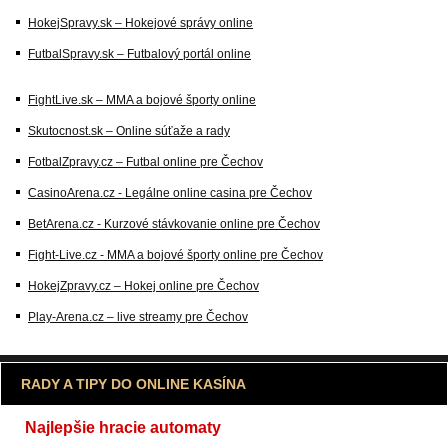
HokejSpravy.sk – Hokejové správy online
FutbalSpravy.sk – Futbalový portál online
FightLive.sk – MMA a bojové športy online
Skutocnost.sk – Online súťaže a rady
FotbalZpravy.cz – Futbal online pre Čechov
CasinoArena.cz - Legálne online casina pre Čechov
BetArena.cz - Kurzové stávkovanie online pre Čechov
Fight-Live.cz - MMA a bojové športy online pre Čechov
HokejZpravy.cz – Hokej online pre Čechov
Play-Arena.cz – live streamy pre Čechov
RADY A TIPY DO ONLINE KASÍNA
Najlepšie hracie automaty