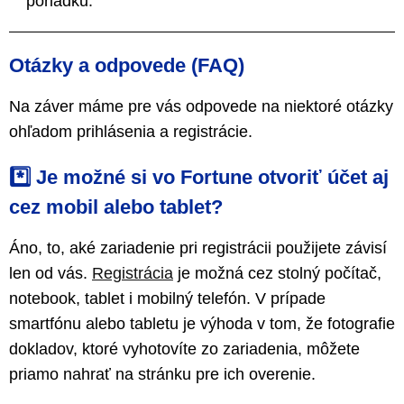
poriadku.
Otázky a odpovede (FAQ)
Na záver máme pre vás odpovede na niektoré otázky
ohľadom prihlásenia a registrácie.
*️⃣ Je možné si vo Fortune otvoriť účet aj
cez mobil alebo tablet?
Áno, to, aké zariadenie pri registrácii použijete závisí
len od vás.
Registrácia
je možná cez stolný počítač,
notebook, tablet i mobilný telefón. V prípade
smartfónu alebo tabletu je výhoda v tom, že fotografie
dokladov, ktoré vyhotovíte zo zariadenia, môžete
priamo nahrať na stránku pre ich overenie.