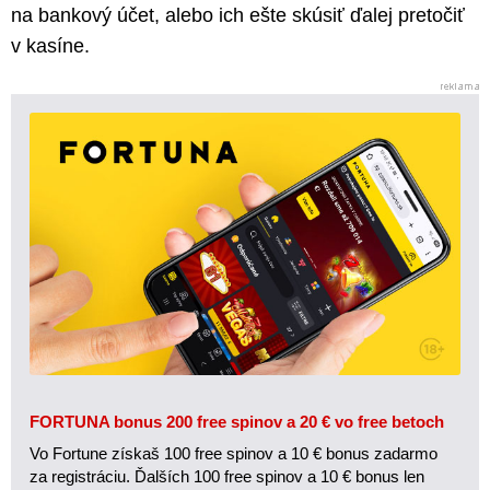
na bankový účet, alebo ich ešte skúsiť ďalej pretočiť
v kasíne.
FORTUNA bonus 200 free spinov a 20 € vo free betoch
Vo Fortune získaš 100 free spinov a 10 € bonus zadarmo
za registráciu. Ďalších 100 free spinov a 10 € bonus len