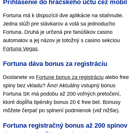
Prihlásenie do hráčskeho účtu cez mobil
Fortuna má k dispozícii dve aplikácie na stiahnutie.
Jedna slúži pre stávkarov a volá sa jednoducho
Fortuna. Druhá je určená pre fanúšikov casino
automatov a jej názov je totožný s casino sekciou
Fortuna Vegas
.
Fortuna dáva bonus za registráciu
Dostanete vo
Fortune bonus za registráciu
alebo free
spiny bez vkladu? Áno! Aktuálny vstupný bonus
Fortuna SK má podobu až 200 voľných pretočení,
ktoré dopĺňa tipérsky bonus 20 € free bet. Bonusy
môžete čerpať po splnení podmienok (viď nižšie).
Fortuna registračný bonus až 200 spinov