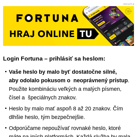
Login Fortuna – prihlásiť sa heslom:
Vaše heslo by malo byť dostatočne silné,
aby odolalo pokusom o neoprávnený prístup
.
Použite kombináciu veľkých a malých písmen,
čísel a špeciálnych znakov.
Heslo by malo mať aspoň 8 až 20 znakov. Čím
dlhšie heslo, tým bezpečnejšie.
Odporúčame nepoužívať rovnaké heslo, ktoré
máte na iných platformách. Každá služba by mala