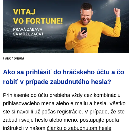
Foto: Fortuna
Ako sa prihlásiť do hráčskeho účtu a čo
robiť v prípade zabudnutého hesla?
Prihlásenie do účtu prebieha vždy cez kombináciu
prihlasovacieho mena alebo e-mailu a hesla. Všetko
ste si navolili už počas registrácie. V prípade, že ste
zabudli svoje heslo alebo meno, postupujte podľa
inštrukcií v našom
článku o zabudnutom hesle