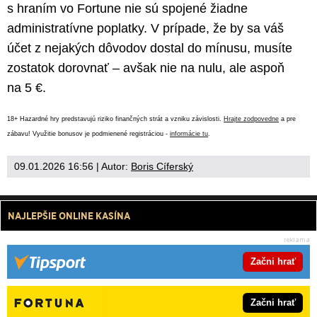
s hraním vo Fortune nie sú spojené žiadne
administratívne poplatky. V prípade, že by sa váš
účet z nejakých dôvodov dostal do mínusu, musíte
zostatok dorovnať – avšak nie na nulu, ale aspoň
na 5 €.
18+ Hazardné hry predstavujú riziko finančných strát a vzniku závislosti.
Hrajte zodpovedne
a pre
zábavu! Využitie bonusov je podmienené registráciou -
informácie tu
.
09.01.2026 16:56
| Autor:
Boris Cíferský
NAJLEPŠIE ONLINE KASÍNA
Začni hrať
Začni hrať