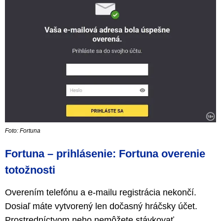
Foto: Fortuna
Fortuna – prihlásenie: Fortuna overenie
totožnosti
Overením telefónu a e-mailu registrácia nekončí.
Dosiaľ máte vytvorený len dočasný hráčsky účet.
Prostredníctvom neho nemôžete stávkovať,