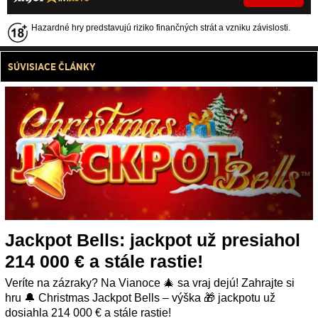
Hazardné hry predstavujú riziko finančných strát a vzniku závislosti.
SÚVISIACE ČLÁNKY
Jackpot Bells: jackpot už presiahol
214 000 € a stále rastie!
Veríte na zázraky? Na Vianoce 🎄 sa vraj dejú! Zahrajte si
hru 🔔 Christmas Jackpot Bells – výška 🎁 jackpotu už
dosiahla 214 000 € a stále rastie!