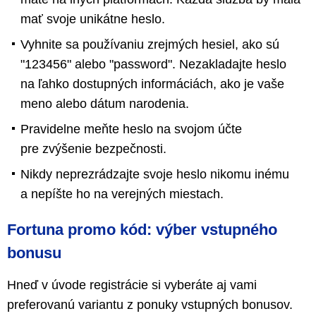
mať svoje unikátne heslo.
Vyhnite sa používaniu zrejmých hesiel, ako sú
"123456" alebo "password". Nezakladajte heslo
na ľahko dostupných informáciách, ako je vaše
meno alebo dátum narodenia.
Pravidelne meňte heslo na svojom účte
pre zvýšenie bezpečnosti.
Nikdy neprezrádzajte svoje heslo nikomu inému
a nepíšte ho na verejných miestach.
Fortuna promo kód: výber vstupného
bonusu
Hneď v úvode registrácie si vyberáte aj vami
preferovanú variantu z ponuky vstupných bonusov.