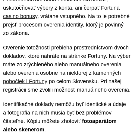
uskutočňovať
výbery z konta
, ani čerpať
Fortuna
casino bonusy
, vrátane vstupného. Na to je potrebné
prejsť procesom overenia identity, ktorý je povinný
zo zákona.
Overenie totožnosti prebieha prostredníctvom dvoch
dokladov, ktoré nahráte na stránke Fortuny. Na výber
máte zo zrýchleného alebo manuálneho overenia
alebo overenia osobne na niektorej z
kamenných
pobočiek i Fortuny
po celom Slovensku. Pri našej
registrácii sme zvolili možnosť manuálneho overenia.
Identifikačné doklady nemôžu byť identické a údaje
a fotografia na nich musia byť bez problémov
čitateľné. Kópiu môžete zhotoviť
fotoaparátom
alebo skenerom
.