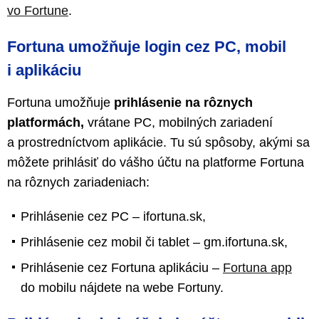
vo Fortune
.
Fortuna umožňuje login cez PC, mobil
i aplikáciu
Fortuna umožňuje
prihlásenie na rôznych
platformách,
vrátane PC, mobilných zariadení
a prostredníctvom aplikácie. Tu sú spôsoby, akými sa
môžete prihlásiť do vášho účtu na platforme Fortuna
na rôznych zariadeniach:
Prihlásenie cez PC – ifortuna.sk,
Prihlásenie cez mobil či tablet – gm.ifortuna.sk,
Prihlásenie cez Fortuna aplikáciu –
Fortuna app
do mobilu nájdete na webe Fortuny.