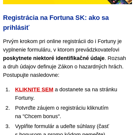
Registrácia na Fortuna SK: ako sa
prihlásiť
Prvým krokom pri online registrácii do i Fortuny je
vyplnenie formuláru, v ktorom prevádzkovateľovi
poskytnete niektoré identifikačné údaje
. Rozsah
a druh údajov definuje Zákon o hazardných hrách.
Postupujte nasledovne:
KLIKNITE SEM
a dostanete sa na stránku
Fortuny.
Potvrďte záujem o registráciu kliknutím
na "Chcem bonus".
Vyplňte formulár a udeľte súhlasy (časť
s bonusom a promo kódom nemeňte).