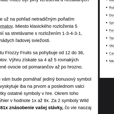
Bla
Rul
Dox
 je už na pohľad netradičným poňatím
Syn
omatov
. Miesto klasického rozloženia 5
For
ií sa stretávame s rozložením 1-3-4-3-1,
Tip
ádych ľadovej sviežosti.
Vkl
tu Frozzy Fruits sa pohybuje od 12 do 36,
Cas
ov. Výhru získate sa 4 až 5 rovnakých
Nik
ené ovocie od pomarančov až po hrozno.
e vám bude pomáhať jediný bonusový symbol
 vyskytuje iba na prvom a poslednom valci
etky ostatné symboly v hre. Okrem toho
výhier v hodnote 1x až 9x. Za 2 symboly Wild
81x znásobenie vašej stávky,
čo vie naozaj