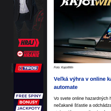
Foto: KajotWin
Veľká výhra v online 
automate
Vo svete online hazardných h
nečakané šťastie a odchádza