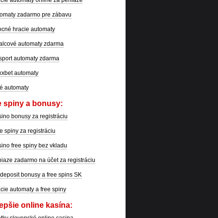
cie automaty online za peniaze
omaty zadarmo pre zábavu
cné hracie automaty
alcové automaty zdarma
sport automaty zdarma
xbet automaty
é automaty
e spiny a bonusy:
ino bonusy za registráciu
e spiny za registráciu
ino free spiny bez vkladu
iaze zadarmo na účet za registráciu
deposit bonusy a free spins SK
cie automaty a free spiny
epšie online kasína: