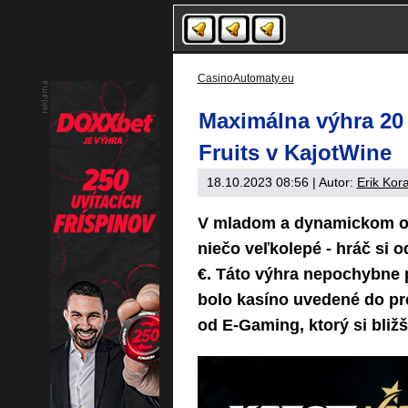
CasinoAutomaty.eu
Maximálna výhra 20
Fruits v KajotWine
18.10.2023 08:56
| Autor:
Erik Kor
V mladom a dynamickom on
niečo veľkolepé - hráč si 
€. Táto výhra nepochybne p
bolo kasíno uvedené do pr
od E-Gaming, ktorý si bliž