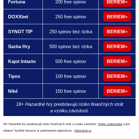
Fortuna
200 free spinov
BERIEM
DOXXbet
250 free spinov
BERIEM
SYNOT TIP
250 spinov bez rizika
BERIEM
Sazka Hry
500 spinov bez rizika
BERIEM
Kajot Intacto
500 free spinov
BERIEM
Tipos
100 free spinov
BERIEM
Niké
150 free spinov
BERIEM
18+ Hazardné hry predstavujú riziko finančných strát
a vzniku závislosti.
18+ Hazardné hry predstavujú riziko finančných strát a vzniku závislosti.
Hrajte zodpovedne
a pre
zábavu! Využitie bonusov je podmienené registráciou -
informácie tu
.