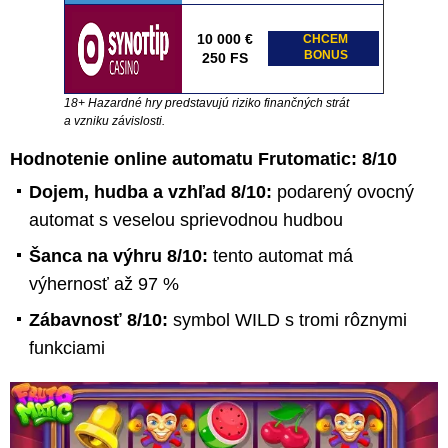
10 000 €
CHCEM
BONUS
250 FS
18+ Hazardné hry predstavujú riziko finančných strát
a vzniku závislosti.
Hodnotenie online automatu Frutomatic: 8/10
Dojem, hudba a vzhľad 8/10:
podarený ovocný
automat s veselou sprievodnou hudbou
Šanca na výhru 8/10:
tento automat má
výhernosť až 97 %
Zábavnosť 8/10:
symbol WILD s tromi rôznymi
funkciami