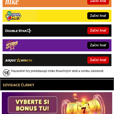
Začni hrať
Začni hrať
Začni hrať
Začni hrať
Začni hrať
Hazardné hry predstavujú riziko finančných strát a vzniku závislosti.
SÚVISIACE ČLÁNKY