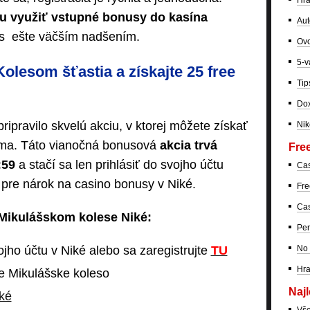
Hra
u využiť vstupné bonusy do kasína
Aut
 s ešte väčším nadšením.
Ovo
5-v
olesom šťastia a získajte 25 free
Tip
Dox
ripravilo skvelú akciu, v ktorej môžete získať
Nik
rma. Táto vianočná bonusová
akcia trvá
Fre
:59
a stačí sa len prihlásiť do svojho účtu
Cas
 pre nárok na casino bonusy v Niké.
Fre
Cas
 Mikulášskom kolese Niké:
Pen
ojho účtu v Niké alebo sa zaregistrujte
TU
No 
Hra
te Mikulášske koleso
Najl
iké