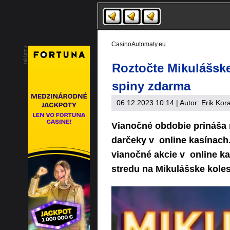
CasinoAutomaty.eu
Roztočte Mikulášske 
spiny zdarma
06.12.2023 10:14
| Autor:
Erik Kor
Vianočné obdobie prináša n
darčeky v online kasínach
vianočné akcie v online ka
stredu na Mikulášske kole