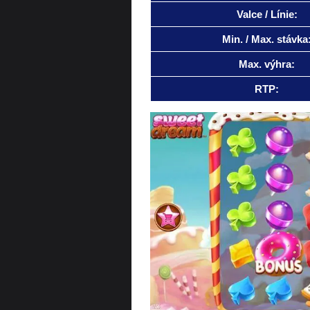
Valce / Línie:
Min. / Max. stávka
Max. výhra:
RTP: