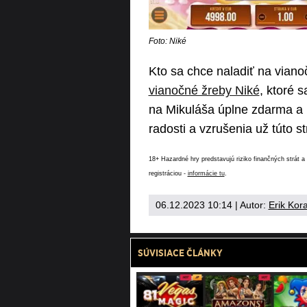
Foto: Niké
Kto sa chce naladiť na viano
vianočné žreby Niké
, ktoré s
na Mikuláša úplne zdarma a 
radosti a vzrušenia už túto st
18+ Hazardné hry predstavujú riziko finančných strát a 
registráciou -
informácie tu
.
06.12.2023 10:14
| Autor:
Erik Kor
SÚVISIACE ČLÁNKY