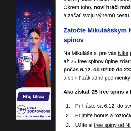
Okrem toho,
noví hráči môž
a začať svoju výhernú cestu
Zatočte Mikulášskym K
spinov
Na Mikuláša si pre vás
Niké
p
až 25 free spinov úplne zda
počas 6.12. od 02:00 do 23
a splniť základné podmienky
Ako získať 25 free spins v
Prihláste sa 6.12. do sv
Prijmite bonus a roztoč
Užite si
free spiny od N