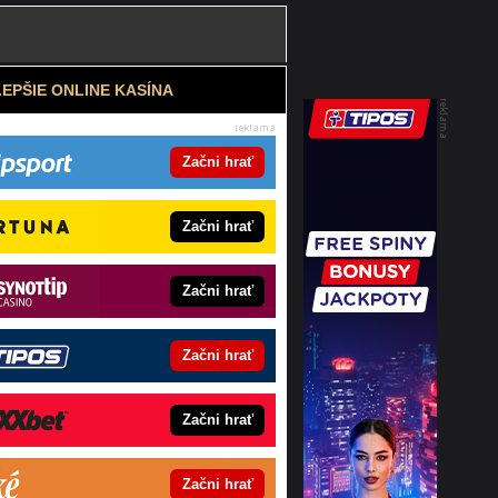
EPŠIE ONLINE KASÍNA
Začni hrať
Začni hrať
Začni hrať
Začni hrať
Začni hrať
Začni hrať