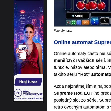
Foto: Synottip
Online automat Supre
Online automaty často nie s
menších či väčších sérií
. S
funkcie, názov alebo téma.
takúto sériu
"Hot" automat
Azda najznámejším a najpopu
Supreme Hot
. EGT ho predst
posledný slot zo série. Supr
retro ovocným automatom s v