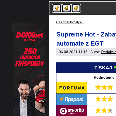
CasinoAutomaty.eu
Supreme Hot - Zabav
automate z EGT
06.08.2021 11:13
| Autor:
Redakci
ZÍSKAJ
Hodnotenie