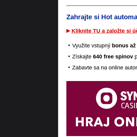
Zahrajte si Hot autom
Kliknite TU a založte si 
Využite vstupný
bonus až
Získajte
640 free spinov
p
Zabavte sa na online autom