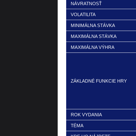
NÁVRATNOSŤ
VOLATILITA
MINIMÁLNA STÁVKA
MAXIMÁLNA STÁVKA
MAXIMÁLNA VÝHRA
ZÁKLADNÉ FUNKCIE HRY
ROK VYDANIA
TÉMA