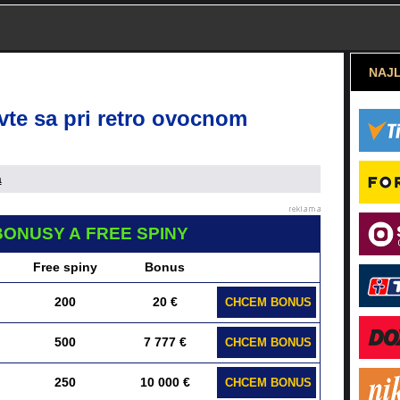
NAJL
te sa pri retro ovocnom
a
BONUSY A FREE SPINY
Free spiny
Bonus
200
20 €
CHCEM BONUS
500
7 777 €
CHCEM BONUS
250
10 000 €
CHCEM BONUS