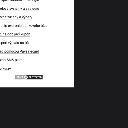
ckjack tabuľka + stratégia
etové systémy a stratégie
xbet vklady a výbery
ottip overenie bankového účtu
tuna dobíjací kupón
sport výplata na účet
ad pomocou Paysafecard
ino SMS platba
é kurzy