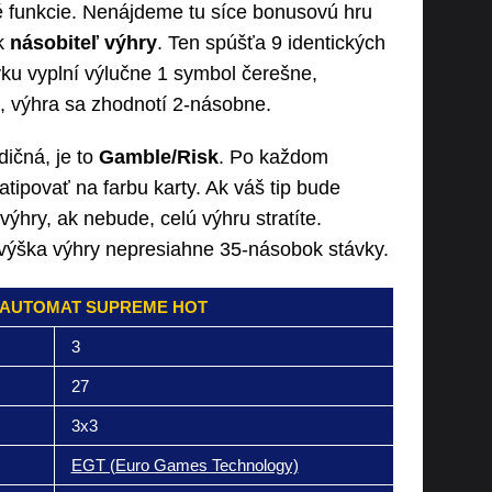
funkcie. Nenájdeme tu síce bonusovú hru
ak
násobiteľ výhry
. Ten spúšťa 9 identických
ku vyplní výlučne 1 symbol čerešne,
, výhra sa zhodnotí 2-násobne.
dičná, je to
Gamble/Risk
. Po každom
ipovať na farbu karty. Ak váš tip bude
ýhry, ak nebude, celú výhru stratíte.
ýška výhry nepresiahne 35-násobok stávky.
 AUTOMAT SUPREME HOT
3
27
3x3
EGT (Euro Games Technology)