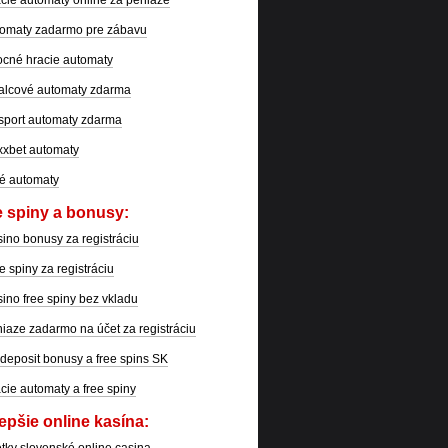
cie automaty online za peniaze
omaty zadarmo pre zábavu
cné hracie automaty
alcové automaty zdarma
sport automaty zdarma
xbet automaty
é automaty
e spiny a bonusy:
ino bonusy za registráciu
e spiny za registráciu
ino free spiny bez vkladu
iaze zadarmo na účet za registráciu
deposit bonusy a free spins SK
cie automaty a free spiny
epšie online kasína: