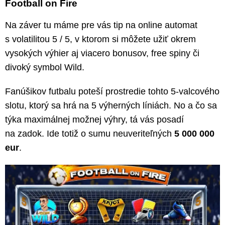
Football on Fire
Na záver tu máme pre vás tip na online automat
s volatilitou 5 / 5, v ktorom si môžete užiť okrem
vysokých výhier aj viacero bonusov, free spiny či
divoký symbol Wild.
Fanúšikov futbalu poteší prostredie tohto 5-valcového
slotu, ktorý sa hrá na 5 výherných líniách. No a čo sa
týka maximálnej možnej výhry, tá vás posadí
na zadok. Ide totiž o sumu neuveriteľných
5 000 000
eur
.