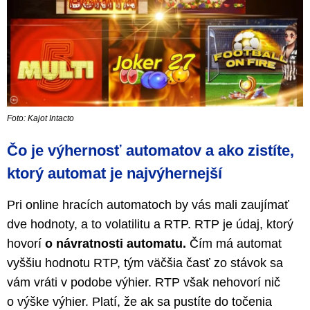
Foto: Kajot Intacto
Čo je výhernosť automatov a ako zistíte,
ktorý automat je najvýhernejší
Pri online hracích automatoch by vás mali zaujímať
dve hodnoty, a to volatilitu a RTP. RTP je údaj, ktorý
hovorí
o návratnosti automatu.
Čím má automat
vyššiu hodnotu RTP, tým väčšia časť zo stávok sa
vám vráti v podobe výhier. RTP však nehovorí nič
o výške výhier. Platí, že ak sa pustíte do točenia