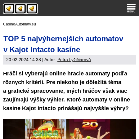
CasinoAutomaty.eu
TOP 5 najvýhernejších automatov
v Kajot Intacto kasíne
20.02.2024 14:38
| Autor:
Petra Lyžičiarová
Hráči si vyberajú online hracie automaty podľa
rôznych kritérií. Pre niekoho je dôležitá téma
a grafické spracovanie, iných hráčov však viac
zaujímajú výšky výhier. Ktoré automaty v online
kasíne Kajot Intacto prinášajú najvyššie výhry?