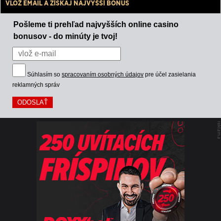
VLOŽ EMAIL A ZÍSKAJ NAJVYŠŠÍ BONUS
Pošleme ti prehľad najvyšších online casino
bonusov - do minúty je tvoj!
Súhlasím so
spracovaním osobných údajov
pre účel zasielania
reklamných správ