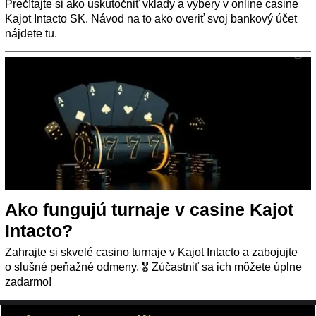
Prečítajte si ako uskutočniť vklady a výbery v online casine
Kajot Intacto SK. Návod na to ako overiť svoj bankový účet
nájdete tu.
Ako fungujú turnaje v casine Kajot
Intacto?
Zahrajte si skvelé casino turnaje v Kajot Intacto a zabojujte
o slušné peňažné odmeny. 🎖️ Zúčastniť sa ich môžete úplne
zadarmo!