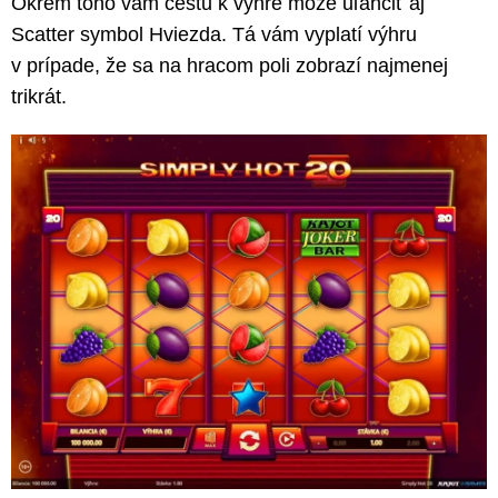
Okrem toho vám cestu k výhre môže uľahčiť aj
Scatter symbol Hviezda. Tá vám vyplatí výhru
v prípade, že sa na hracom poli zobrazí najmenej
trikrát.