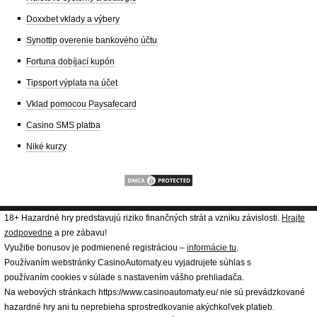
Doxxbet vklady a výbery
Synottip overenie bankového účtu
Fortuna dobíjací kupón
Tipsport výplata na účet
Vklad pomocou Paysafecard
Casino SMS platba
Niké kurzy
18+ Hazardné hry predstavujú riziko finančných strát a vzniku závislosti.
Hrajte
zodpovedne
a pre zábavu!
Využitie bonusov je podmienené registráciou –
informácie tu
.
Používaním webstránky CasinoAutomaty.eu vyjadrujete súhlas s
používaním cookies v súlade s nastavením vášho prehliadača.
Na webových stránkach https://www.casinoautomaty.eu/ nie sú prevádzkované
hazardné hry ani tu neprebieha sprostredkovanie akýchkoľvek platieb.