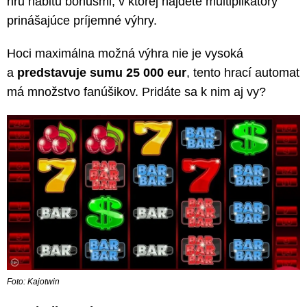
hru nabitú bonusmi, v ktorej nájdete multiplikátory
prinášajúce príjemné výhry.
Hoci maximálna možná výhra nie je vysoká
a
predstavuje sumu 25 000 eur
, tento hrací automat
má množstvo fanúšikov. Pridáte sa k nim aj vy?
Foto: Kajotwin