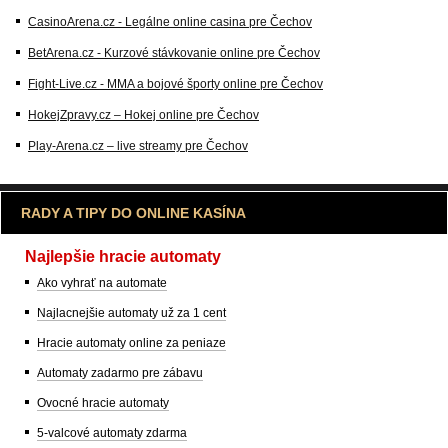
CasinoArena.cz - Legálne online casina pre Čechov
BetArena.cz - Kurzové stávkovanie online pre Čechov
Fight-Live.cz - MMA a bojové športy online pre Čechov
HokejZpravy.cz – Hokej online pre Čechov
Play-Arena.cz – live streamy pre Čechov
RADY A TIPY DO ONLINE KASÍNA
Najlepšie hracie automaty
Ako vyhrať na automate
Najlacnejšie automaty už za 1 cent
Hracie automaty online za peniaze
Automaty zadarmo pre zábavu
Ovocné hracie automaty
5-valcové automaty zdarma