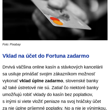
Foto: Pixabay
Vklad na účet do Fortuna zadarmo
Drvivá väčšina online kasín a stávkových kancelárii
sa usiluje prinášať svojim zákazníkom možnosť
vykonať
vklad úplne zadarmo
, slovenské banky
až také ústretové nie sú. Zatiaľ čo niektoré banky
umožňujú robiť vklady do kasín bez poplatkov,
s inými si viete vložiť peniaze na svoj hráčsky účet
za nie úplne príjemné poplatky. No a nie je výnimkou,