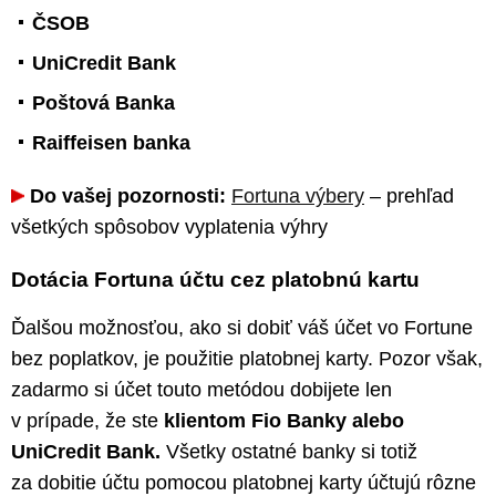
ČSOB
UniCredit Bank
Poštová Banka
Raiffeisen banka
Do vašej pozornosti:
Fortuna výbery
– prehľad
všetkých spôsobov vyplatenia výhry
Dotácia Fortuna účtu cez platobnú kartu
Ďalšou možnosťou, ako si dobiť váš účet vo Fortune
bez poplatkov, je použitie platobnej karty. Pozor však,
zadarmo si účet touto metódou dobijete len
v prípade, že ste
klientom Fio Banky alebo
UniCredit Bank.
Všetky ostatné banky si totiž
za dobitie účtu pomocou platobnej karty účtujú rôzne