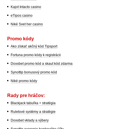
Kajot Intacto casino
eTipos casino
Niké Svet her casino
Promo kódy
Ako získať akčný kód Tipsport
Fortuna promo kódy k registrácii
Doxxbet promo kód a skaut kód zdarma
Synottip bonusový promo kód
Niké promo kódy
Rady pre hráčov:
Blackjack tabuľka + stratégia
Ruletové systémy a stratégie
Doxxbet vklady a výbery