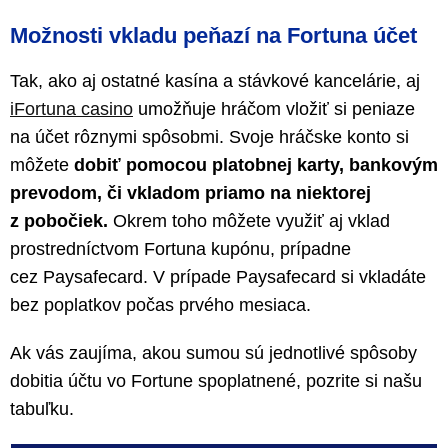
Možnosti vkladu peňazí na Fortuna účet
Tak, ako aj ostatné kasína a stávkové kancelárie, aj
iFortuna casino
umožňuje hráčom vložiť si peniaze
na účet rôznymi spôsobmi. Svoje hráčske konto si
môžete
dobiť pomocou platobnej karty, bankovým
prevodom, či vkladom priamo na niektorej
z pobočiek.
Okrem toho môžete využiť aj vklad
prostredníctvom Fortuna kupónu, prípadne
cez Paysafecard. V prípade Paysafecard si vkladáte
bez poplatkov počas prvého mesiaca.
Ak vás zaujíma, akou sumou sú jednotlivé spôsoby
dobitia účtu vo Fortune spoplatnené, pozrite si našu
tabuľku.