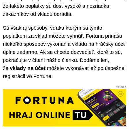
že takéto poplatky sú dosť vysoké a nezriadka
zákazníkov od vkladu odradia.
Sú však aj spôsoby, vďaka ktorým sa týmto
poplatkom za vklad môžete vyhnúť. Fortuna prináša
niekoľko spôsobov vykonania vkladu na hráčsky účet
úplne zadarmo. Ak sa chcete dozvedieť, ktoré to sú,
pokračujte v čítaní nášho článku. Dodáme len,
že
vklady na účet
môžete vykonávať až po úspešnej
registrácii vo Fortune.