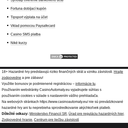
Synottip overenie bankového účtu
Fortuna dobíjací kupón
Tipsport výplata na účet
Vklad pomocou Paysafecard
Casino SMS platba
Niké kurzy
18+ Hazardné hry predstavujú riziko finančných strát a vzniku závislosti.
Hrajte
zodpovedne
a pre zábavu!
Využitie bonusov je podmienené registráciou –
informácie tu
.
Používaním webstránky CasinoAutomaty.eu vyjadrujete súhlas s
používaním cookies v súlade s nastavením vášho prehliadača.
Na webových stránkach https://www.casinoautomaty.eu/ nie sú prevádzkované
hazardné hry ani tu neprebieha sprostredkovanie akýchkoľvek platieb.
Dôležité odkazy:
Ministerstvo Financií SR
,
Úrad pre reguláciu hazardných hier
,
Zodpovedné hranie
,
Centrum pre liečbu závislostí