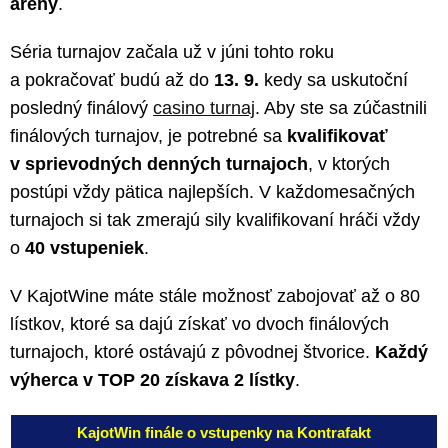
arény
.
Séria turnajov začala už v júni tohto roku
a pokračovať budú až do
13. 9.
kedy sa uskutoční
posledný finálový
casino turnaj
. Aby ste sa zúčastnili
finálových turnajov, je potrebné sa
kvalifikovať
v sprievodných denných turnajoch
, v ktorých
postúpi vždy pätica najlepších. V každomesačných
turnajoch si tak zmerajú sily kvalifikovaní hráči vždy
o
40 vstupeniek
.
V KajotWine máte stále možnosť zabojovať až o 80
lístkov, ktoré sa dajú získať vo dvoch finálových
turnajoch, ktoré ostávajú z pôvodnej štvorice.
Každý
výherca v TOP 20 získava 2 lístky
.
KajotWin finále o vstupenky na Kontrafakt