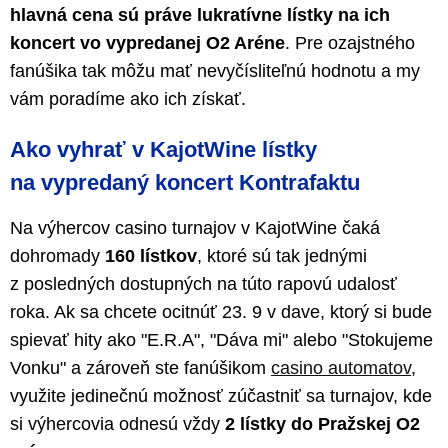
hlavná cena sú práve lukratívne lístky na ich
koncert vo vypredanej O2 Aréne
. Pre ozajstného
fanúšika tak môžu mať nevyčísliteľnú hodnotu a my
vám poradíme ako ich získať.
Ako vyhrať v KajotWine lístky
na vypredaný koncert Kontrafaktu
Na výhercov casino turnajov v KajotWine čaká
dohromady
160 lístkov
, ktoré sú tak jednými
z posledných dostupných na túto rapovú udalosť
roka. Ak sa chcete ocitnúť 23. 9 v dave, ktorý si bude
spievať hity ako "E.R.A", "Dáva mi" alebo "Stokujeme
Vonku" a zároveň ste fanúšikom
casino automatov
,
využite jedinečnú možnosť zúčastniť sa turnajov, kde
si výhercovia odnesú vždy
2 lístky do Pražskej O2