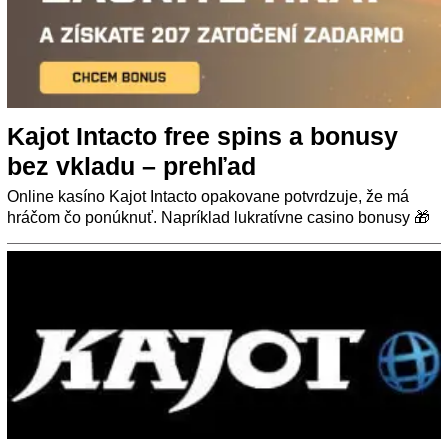
Kajot Intacto free spins a bonusy
bez vkladu – prehľad
Online kasíno Kajot Intacto opakovane potvrdzuje, že má
hráčom čo ponúknuť. Napríklad lukratívne casino bonusy 🎁