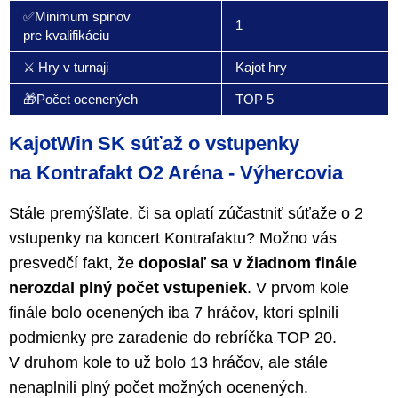
✅Minimum spinov
1
pre kvalifikáciu
⚔️ Hry v turnaji
Kajot hry
🎁Počet ocenených
TOP 5
KajotWin SK súťaž o vstupenky
na Kontrafakt O2 Aréna - Výhercovia
Stále premýšľate, či sa oplatí zúčastniť súťaže o 2
vstupenky na koncert Kontrafaktu? Možno vás
presvedčí fakt, že
doposiaľ sa v žiadnom finále
nerozdal plný počet vstupeniek
. V prvom kole
finále bolo ocenených iba 7 hráčov, ktorí splnili
podmienky pre zaradenie do rebríčka TOP 20.
V druhom kole to už bolo 13 hráčov, ale stále
nenaplnili plný počet možných ocenených.