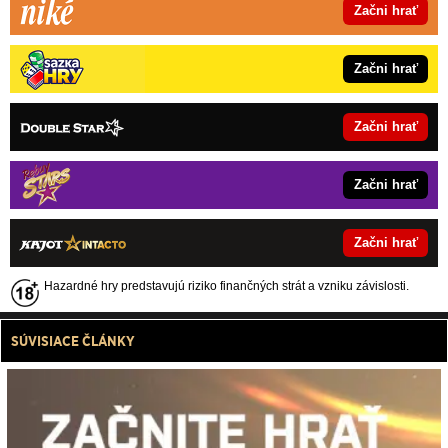
Začni hrať
Začni hrať
Začni hrať
Začni hrať
Začni hrať
Hazardné hry predstavujú riziko finančných strát a vzniku závislosti.
SÚVISIACE ČLÁNKY