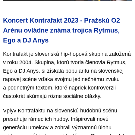
Koncert Kontrafakt 2023 - Pražskú O2
Arénu ovládne známa trojica Rytmus,
Ego a DJ Anys
Kontrafakt je slovenská hip-hopová skupina založená
v roku 2004. Skupina, ktorú tvoria členovia Rytmus,
Ego a DJ Anys, si získala popularitu na slovenskej
rapovej scéne vďaka svojmu jedinečnému zvuku
a podnetným textom, ktoré napriek kontroverzii
častokrát skúmajú rôzne sociálne otázky.
Vplyv Kontrafaktu na slovenskú hudobnú scénu
presahuje rámec ich hudby. Inšpirovali novú
generáciu umelcov a zohrali významnú úlohu