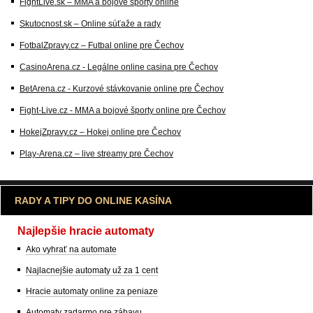
FightLive.sk – MMA a bojové športy online
Skutocnost.sk – Online súťaže a rady
FotbalZpravy.cz – Futbal online pre Čechov
CasinoArena.cz - Legálne online casina pre Čechov
BetArena.cz - Kurzové stávkovanie online pre Čechov
Fight-Live.cz - MMA a bojové športy online pre Čechov
HokejZpravy.cz – Hokej online pre Čechov
Play-Arena.cz – live streamy pre Čechov
RADY A TIPY DO ONLINE KASÍNA
Najlepšie hracie automaty
Ako vyhrať na automate
Najlacnejšie automaty už za 1 cent
Hracie automaty online za peniaze
Automaty zadarmo pre zábavu