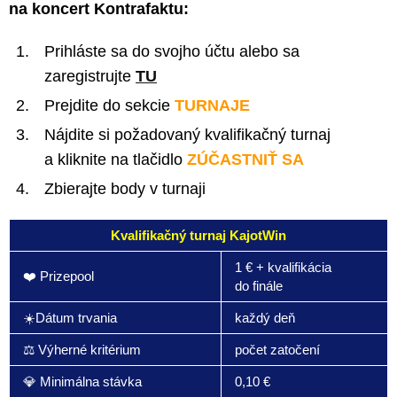
na koncert Kontrafaktu:
Prihláste sa do svojho účtu alebo sa
zaregistrujte
TU
Prejdite do sekcie
TURNAJE
Nájdite si požadovaný kvalifikačný turnaj
a kliknite na tlačidlo
ZÚČASTNIŤ SA
Zbierajte body v turnaji
Kvalifikačný turnaj KajotWin
1 € + kvalifikácia
❤️ Prizepool
do finále
☀️Dátum trvania
každý deň
⚖️ Výherné kritérium
počet zatočení
💎 Minimálna stávka
0,10 €