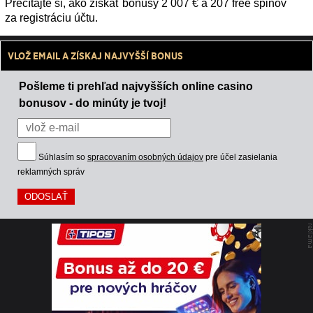
Prečítajte si, ako získať bonusy 2 007 € a 207 free spinov
za registráciu účtu.
VLOŽ EMAIL A ZÍSKAJ NAJVYŠŠÍ BONUS
Pošleme ti prehľad najvyšších online casino
bonusov - do minúty je tvoj!
Súhlasím so
spracovaním osobných údajov
pre účel zasielania
reklamných správ