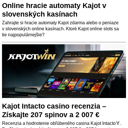
Online hracie automaty Kajot v
slovenských kasínach
Zahrajte si hracie automaty Kajot zdarma alebo o peniaze
v slovenských online kasínach. Ktoré Kajot online slots sa
tie najpopulárnejšie?
Kajot Intacto casino recenzia –
Získajte 207 spinov a 2 007 €
Recenzia a hodnotenie obľúbeného casina Kajot Intacto🏅.