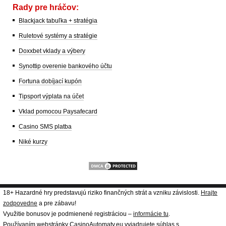
Rady pre hráčov:
Blackjack tabuľka + stratégia
Ruletové systémy a stratégie
Doxxbet vklady a výbery
Synottip overenie bankového účtu
Fortuna dobíjací kupón
Tipsport výplata na účet
Vklad pomocou Paysafecard
Casino SMS platba
Niké kurzy
18+ Hazardné hry predstavujú riziko finančných strát a vzniku závislosti.
Hrajte
zodpovedne
a pre zábavu!
Využitie bonusov je podmienené registráciou –
informácie tu
.
Používaním webstránky CasinoAutomaty.eu vyjadrujete súhlas s