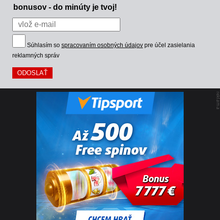
bonusov - do minúty je tvoj!
Súhlasím so
spracovaním osobných údajov
pre účel zasielania
reklamných správ