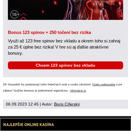
Bonus 123 spinov + 250 točení bez rizika
Využi až 123 free spinov bez vkladu a okrem toho si zahraj
za 25 € úplne bez rizika! V hre sú aj ďalšie atraktívne
bonusy.
Chcem 123 spinov bez vkladu
18+ Hazardné hry predstavujú riziko finančných strát a vzniku závislosti.
Hrajte zodpovedne
a pre
zábavu! Využitie bonusov je podmienené registráciou -
informácie tu
.
06.09.2023 12:45
| Autor:
Boris Cíferský
NAJLEPŠIE ONLINE KASÍNA