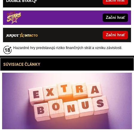
Začni hrať
Začni hrať
Začni hrať
Hazardné hry predstavujú riziko finančných strát a vzniku závislosti.
SÚVISIACE ČLÁNKY