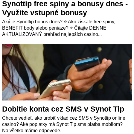
Synottip free spiny a bonusy dnes -
Využite vstupné bonusy
Aký je Synottip bonus dnes? ⭐ Ako získate free spiny,
BENEFIT body alebo peniaze? ⭐ Čítajte DENNE
AKTUALIZOVANÝ prehľad najlepších casino...
Dobitie konta cez SMS v Synot Tip
Chcete vedieť, ako urobiť vklad cez SMS v Synottip online
casino? Aké poplatky má Synot Tip sms platba mobilom?
Na všetko máme odpovede.