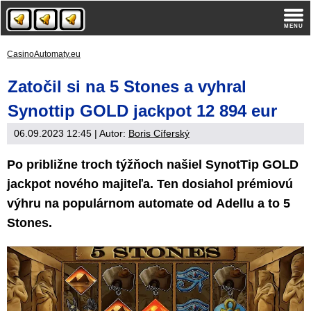
CasinoAutomaty.eu
Zatočil si na 5 Stones a vyhral
Synottip GOLD jackpot 12 894 eur
06.09.2023 12:45
| Autor:
Boris Cíferský
Po približne troch týžňoch našiel SynotTip GOLD
jackpot nového majiteľa. Ten dosiahol prémiovú
výhru na populárnom automate od Adellu a to 5
Stones.