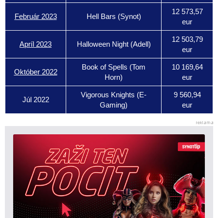
12 573,57
Február 2023
Hell Bars (Synot)
eur
12 503,79
Apríl 2023
Halloween Night (Adell)
eur
Book of Spells (Tom
10 169,64
Október 2022
Horn)
eur
Vigorous Knights (E-
9 560,94
Júl 2022
Gaming)
eur