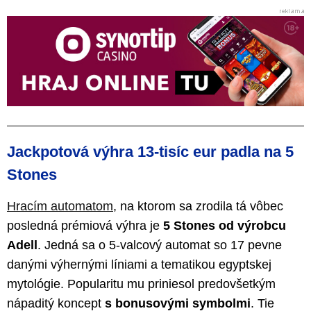
Jackpotová výhra 13-tisíc eur padla na 5
Stones
Hracím automatom
, na ktorom sa zrodila tá vôbec
posledná prémiová výhra je
5 Stones od výrobcu
Adell
. Jedná sa o 5-valcový automat so 17 pevne
danými výhernými líniami a tematikou egyptskej
mytológie. Popularitu mu priniesol predovšetkým
nápaditý koncept
s bonusovými symbolmi
. Tie