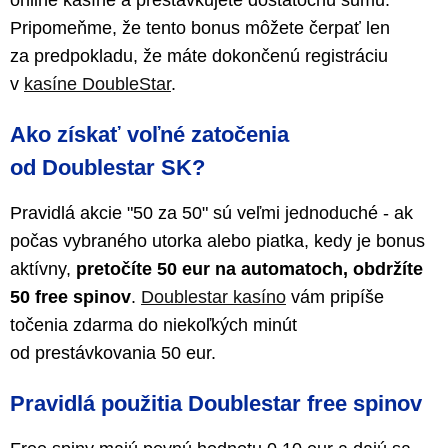
online kasíne a prestávkujete dostatočnú sumu.
Pripomeňme, že tento bonus môžete čerpať len
za predpokladu, že máte dokončenú registráciu
v
kasíne DoubleStar
.
Ako získať voľné zatočenia
od Doublestar SK?
Pravidlá akcie "50 za 50" sú veľmi jednoduché - ak
počas vybraného utorka alebo piatka, kedy je bonus
aktívny,
pretočíte 50 eur na automatoch, obdržíte
50 free spinov
.
Doublestar kasíno
vám pripíše
točenia zdarma do niekoľkých minút
od prestávkovania 50 eur.
Pravidlá použitia Doublestar free spinov