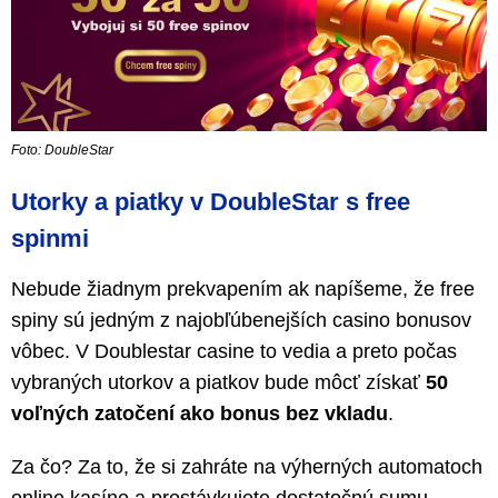
Foto: DoubleStar
Utorky a piatky v DoubleStar s free
spinmi
Nebude žiadnym prekvapením ak napíšeme, že free
spiny sú jedným z najobľúbenejších casino bonusov
vôbec. V Doublestar casine to vedia a preto počas
vybraných utorkov a piatkov bude môcť získať
50
voľných zatočení ako bonus bez vkladu
.
Za čo? Za to, že si zahráte na výherných automatoch