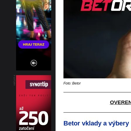
Foto: Betor
OVEREN
Betor vklady a výbery