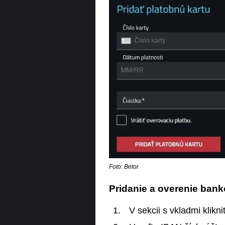
Foto: Betor
Pridanie a overenie ban
V sekcii s vkladmi klikn