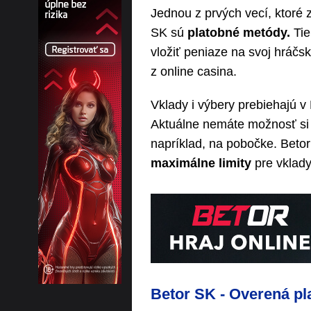
Jednou z prvých vecí, ktoré 
SK sú
platobné metódy.
Tie
vložiť peniaze na svoj hráčsk
z online casina.
Vklady i výbery prebiehajú v
Aktuálne nemáte možnosť si n
napríklad, na pobočke. Beto
maximálne limity
pre vklady
Betor SK - Overená p