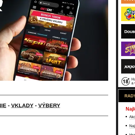
Ha
a 
RADY
IE
-
VKLADY
-
VÝBERY
Naj
Ako
Naj