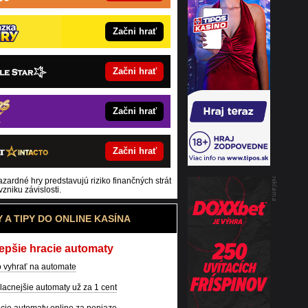
Začni hrať
Začni hrať
Začni hrať
Začni hrať
zardné hry predstavujú riziko finančných strát
vzniku závislosti.
 A TIPY DO ONLINE KASÍNA
lepšie hracie automaty
 vyhrať na automate
lacnejšie automaty už za 1 cent