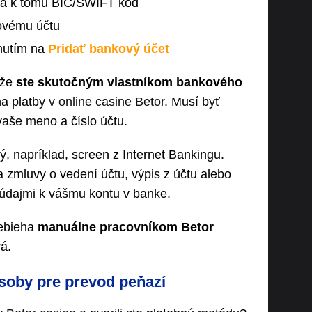
 a k tomu BIC/SWIFT kód
ovému účtu
knutím na
Pridať bankový účet
 že
ste skutočným vlastníkom bankového
na platby
v online casine Betor
. Musí byť
vaše meno a číslo účtu.
 napríklad, screen z Internet Bankingu.
 zmluvy o vedení účtu, výpis z účtu alebo
i údajmi k vášmu kontu v banke.
rebieha
manuálne pracovníkom Betor
á.
soby pre prevod peňazí