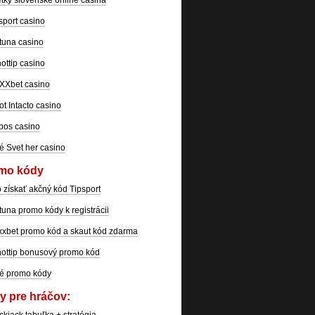
tky slovenské online casina
sport casino
tuna casino
ottip casino
XXbet casino
ot Intacto casino
pos casino
é Svet her casino
mo kódy
 získať akčný kód Tipsport
tuna promo kódy k registrácii
xbet promo kód a skaut kód zdarma
ottip bonusový promo kód
é promo kódy
y pre hráčov: