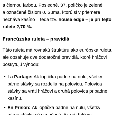
a čiernou farbou. Posledné, 37. políčko je zelené
a označené číslom 0. Suma, ktorú si v priemere
necháva kasíno – teda tzv.
house edge – je pri tejto
rulete 2,70 %.
Francúzska ruleta – pravidlá
Táto ruleta má rovnakú štruktúru ako európska ruleta,
ale obsahuje dve dodatočné pravidlá, ktoré hráčovi
poskytujú výhodu:
La Partage:
Ak loptička padne na nulu, všetky
párne stávky sa rozdelia na polovicu. Polovica
stávky sa vráti hráčovi a druhá polovica pripadne
kasínu.
En Prison:
Ak loptička padne na nulu, všetky
párne stávky sú označené. Ak pri ďalšom