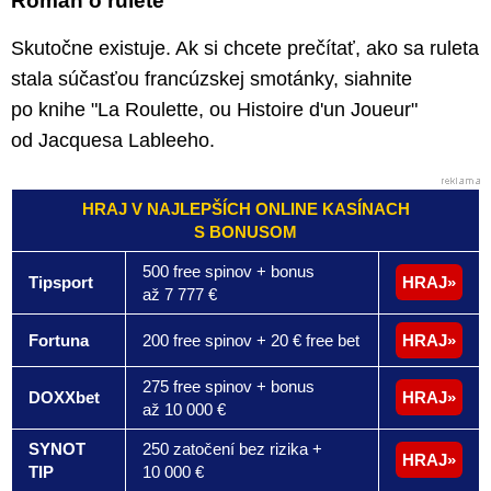
Román o rulete
Skutočne existuje. Ak si chcete prečítať, ako sa ruleta
stala súčasťou francúzskej smotánky, siahnite
po knihe "La Roulette, ou Histoire d'un Joueur"
od Jacquesa Lableeho.
HRAJ V NAJLEPŠÍCH ONLINE KASÍNACH
S BONUSOM
500 free spinov + bonus
Tipsport
HRAJ
až 7 777 €
Fortuna
200 free spinov + 20 € free bet
HRAJ
275 free spinov + bonus
DOXXbet
HRAJ
až 10 000 €
SYNOT
250 zatočení bez rizika +
HRAJ
TIP
10 000 €