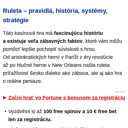
Ruleta – pravidlá, história, systémy,
stratégie
Táto kasínová hra má
fascinujúcu históriu
a existuje veľa zábavných faktov
, ktoré vám môžu
pomôcť lepšie pochopiť súvislosti s hrou.
Od aristokratických herní v Paríži z éry revolúcie
až po hlučné herne v New Orleans našla ruleta
príťažlivosť široko ďaleko ako zábava, ale aj ako hra
o reálne peniaze.
Začni hrať vo Fortune s bonusom za registráciu
Vyzdvihni si až
100 free spinov a 10 € free bet
len za registráciu.