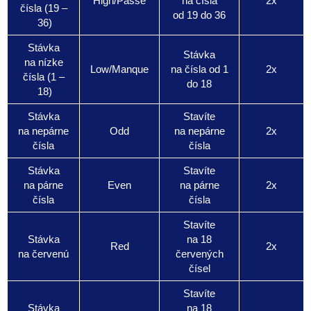
High/Passe
na čísla
2x
čísla (19 –
od 19 do 36
36)
Stávka
Stávka
na nízke
Low/Manque
na čísla od 1
2x
čísla (1 –
do 18
18)
Stávka
Stavíte
na nepárne
Odd
na nepárne
2x
čísla
čísla
Stávka
Stavíte
na párne
Even
na párne
2x
čísla
čísla
Stavíte
Stávka
na 18
Red
2x
na červenú
červených
čísel
Stavíte
Stávka
na 18