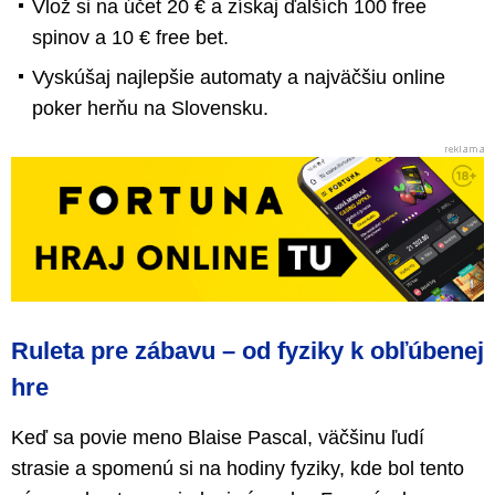
Vlož si na účet 20 € a získaj ďalších 100 free
spinov a 10 € free bet.
Vyskúšaj najlepšie automaty a najväčšiu online
poker herňu na Slovensku.
Ruleta pre zábavu – od fyziky k obľúbenej
hre
Keď sa povie meno Blaise Pascal, väčšinu ľudí
strasie a spomenú si na hodiny fyziky, kde bol tento