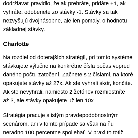
dodržiavať pravidlo, že ak prehráte, pridáte +1, ak
vyhráte, odoberiete zo stávky -1. Stávky sa tak
nezvyšujú dvojnásobne, ale len pomaly, o hodnotu
základnej stávky.
Charlotte
Na rozdiel od doterajších stratégií, pri tomto systéme
stávkujete výlučne na konkrétne čísla počas vopred
daného počtu zatočení. Začnete s 2 číslami, na ktoré
opakujete stávky až 27x. Ak ste vyhrali skôr, končíte.
Ak ste nevyhrali, namiesto 2 žetónov rozmiestníte
až 3, ale stávky opakujete už len 10x.
Stratégia pracuje s istým pravdepodobnostným
scenárom, ani v tomto prípade sa však na ňu
neradno 100-percentne spoliehať. V praxi to totiž