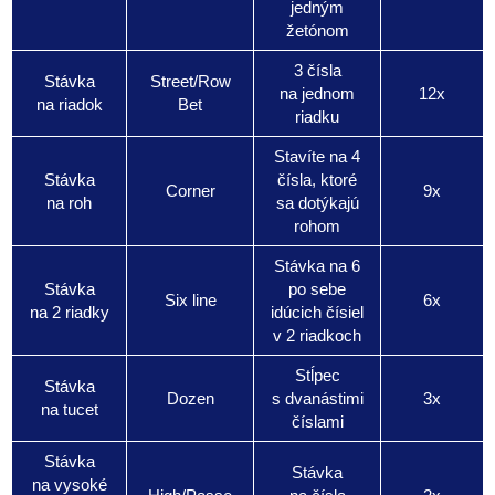
jedným
žetónom
3 čísla
Stávka
Street/Row
na jednom
12x
na riadok
Bet
riadku
Stavíte na 4
Stávka
čísla, ktoré
Corner
9x
na roh
sa dotýkajú
rohom
Stávka na 6
Stávka
po sebe
Six line
6x
na 2 riadky
idúcich čísiel
v 2 riadkoch
Stĺpec
Stávka
Dozen
s dvanástimi
3x
na tucet
číslami
Stávka
Stávka
na vysoké