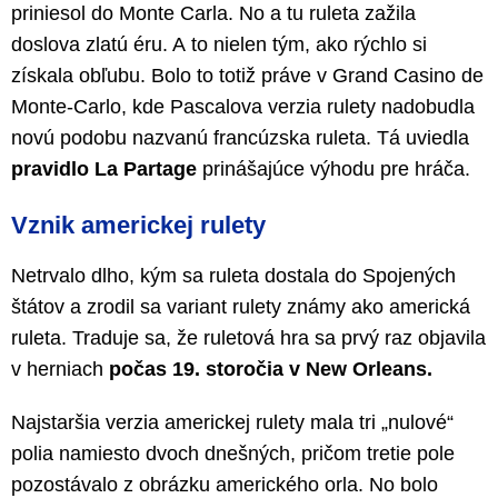
priniesol do Monte Carla. No a tu ruleta zažila
doslova zlatú éru. A to nielen tým, ako rýchlo si
získala obľubu. Bolo to totiž práve v Grand Casino de
Monte-Carlo, kde Pascalova verzia rulety nadobudla
novú podobu nazvanú francúzska ruleta. Tá uviedla
pravidlo La Partage
prinášajúce výhodu pre hráča.
Vznik americkej rulety
Netrvalo dlho, kým sa ruleta dostala do Spojených
štátov a zrodil sa variant rulety známy ako americká
ruleta. Traduje sa, že ruletová hra sa prvý raz objavila
v herniach
počas 19. storočia v New Orleans.
Najstaršia verzia americkej rulety mala tri „nulové“
polia namiesto dvoch dnešných, pričom tretie pole
pozostávalo z obrázku amerického orla. No bolo