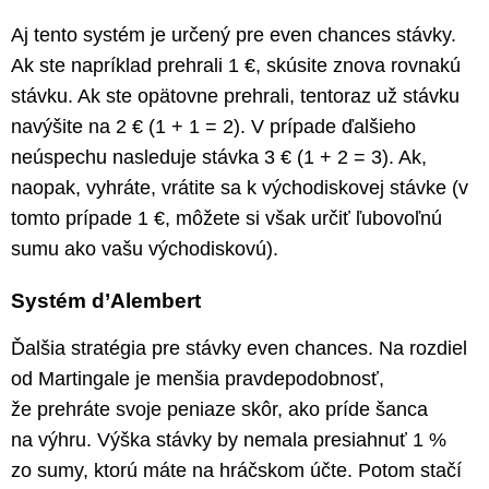
Aj tento systém je určený pre even chances stávky.
Ak ste napríklad prehrali 1 €, skúsite znova rovnakú
stávku. Ak ste opätovne prehrali, tentoraz už stávku
navýšite na 2 € (1 + 1 = 2). V prípade ďalšieho
neúspechu nasleduje stávka 3 € (1 + 2 = 3). Ak,
naopak, vyhráte, vrátite sa k východiskovej stávke (v
tomto prípade 1 €, môžete si však určiť ľubovoľnú
sumu ako vašu východiskovú).
Systém d’Alembert
Ďalšia stratégia pre stávky even chances. Na rozdiel
od Martingale je menšia pravdepodobnosť,
že prehráte svoje peniaze skôr, ako príde šanca
na výhru. Výška stávky by nemala presiahnuť 1 %
zo sumy, ktorú máte na hráčskom účte. Potom stačí