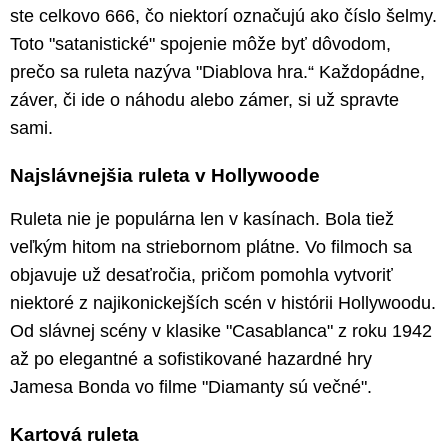
ste celkovo 666, čo niektorí označujú ako číslo šelmy.
Toto "satanistické" spojenie môže byť dôvodom,
prečo sa ruleta nazýva "Diablova hra.“ Každopádne,
záver, či ide o náhodu alebo zámer, si už spravte
sami.
Najslávnejšia ruleta v Hollywoode
Ruleta nie je populárna len v kasínach. Bola tiež
veľkým hitom na striebornom plátne. Vo filmoch sa
objavuje už desaťročia, pričom pomohla vytvoriť
niektoré z najikonickejších scén v histórii Hollywoodu.
Od slávnej scény v klasike "Casablanca" z roku 1942
až po elegantné a sofistikované hazardné hry
Jamesa Bonda vo filme "Diamanty sú večné".
Kartová ruleta