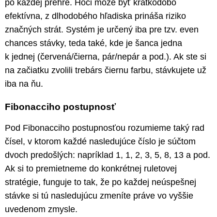
po každej prehre. Hoci môže byť krátkodobo
efektívna, z dlhodobého hľadiska prináša riziko
značných strát. Systém je určený iba pre tzv. even
chances stávky, teda také, kde je šanca jedna
k jednej (červená/čierna, pár/nepár a pod.). Ak ste si
na začiatku zvolili trebárs čiernu farbu, stávkujete už
iba na ňu.
Fibonacciho postupnosť
Pod Fibonacciho postupnosťou rozumieme taký rad
čísel, v ktorom každé nasledujúce číslo je súčtom
dvoch predošlých: napríklad 1, 1, 2, 3, 5, 8, 13 a pod.
Ak si to premietneme do konkrétnej ruletovej
stratégie, funguje to tak, že po každej neúspešnej
stávke si tú nasledujúcu zmeníte práve vo vyššie
uvedenom zmysle.