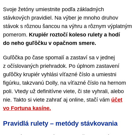
Svoje žetóny umiestnite podľa základných
stávkových pravidiel. Na výber je mnoho druhov
stávok s rôznou šancou na výhru a rôznym výplatným
pomerom.
Krupiér roztočí koleso rulety a hodí
do neho guľôčku v opačnom smere.
Guľôčka po čase spomalí a zastaví sa v jednej
z očíslovaných priehradok. Po úplnom zastavení
guľôčky krupiér vyhlási víťazné číslo a umiestni
figúrku, takzvanú Dolly, na víťazné číslo na hernom
poli. Vtedy už definitívne viete, či ste vyhrali, alebo
nie. Takto si viete zahrať aj online, stačí vám
účet
vo Fortuna kasíne.
Pravidlá rulety – metódy stávkovania