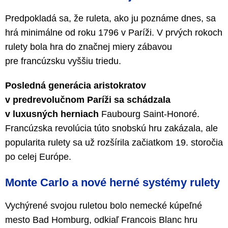
Predpokladá sa, že ruleta, ako ju poznáme dnes, sa
hrá minimálne od roku 1796 v Paríži. V prvých rokoch
rulety bola hra do značnej miery zábavou
pre francúzsku vyššiu triedu.
Posledná generácia aristokratov
v predrevolučnom Paríži sa schádzala
v luxusných herniach
Faubourg Saint-Honoré.
Francúzska revolúcia túto snobskú hru zakázala, ale
popularita rulety sa už rozšírila začiatkom 19. storočia
po celej Európe.
Monte Carlo a nové herné systémy rulety
Vychýrené svojou ruletou bolo nemecké kúpeľné
mesto Bad Homburg, odkiaľ Francois Blanc hru