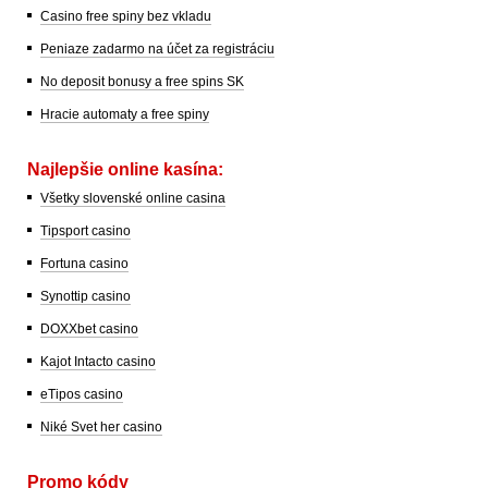
Casino free spiny bez vkladu
Peniaze zadarmo na účet za registráciu
No deposit bonusy a free spins SK
Hracie automaty a free spiny
Najlepšie online kasína:
Všetky slovenské online casina
Tipsport casino
Fortuna casino
Synottip casino
DOXXbet casino
Kajot Intacto casino
eTipos casino
Niké Svet her casino
Promo kódy