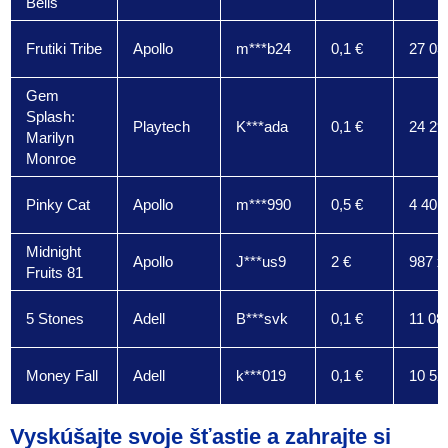
Bells
Frutiki Tribe
Apollo
m***b24
0,1 €
27 03
Gem
Splash:
Playtech
K***ada
0,1 €
24 29
Marilyn
Monroe
Pinky Cat
Apollo
m***990
0,5 €
4 401
Midnight
Apollo
J***us9
2 €
987 x
Fruits 81
5 Stones
Adell
B***svk
0,1 €
11 08
Money Fall
Adell
k***019
0,1 €
10 52
Vyskúšajte svoje šťastie a zahrajte si