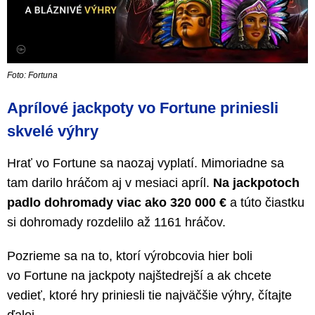
Foto: Fortuna
Aprílové jackpoty vo Fortune priniesli
skvelé výhry
Hrať vo Fortune sa naozaj vyplatí. Mimoriadne sa
tam darilo hráčom aj v mesiaci apríl.
Na jackpotoch
padlo dohromady viac ako 320 000 €
a túto čiastku
si dohromady rozdelilo až 1161 hráčov.
Pozrieme sa na to, ktorí výrobcovia hier boli
vo Fortune na jackpoty najštedrejší a ak chcete
vedieť, ktoré hry priniesli tie najväčšie výhry, čítajte