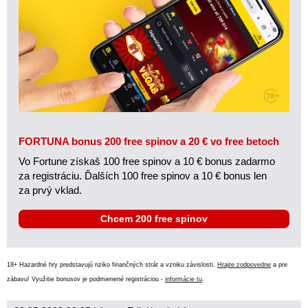
FORTUNA bonus 200 free spinov a 20 € vo free betoch
Vo Fortune získaš 100 free spinov a 10 € bonus zadarmo
za registráciu. Ďalších 100 free spinov a 10 € bonus len
za prvý vklad.
Chcem 200 free spinov
18+ Hazardné hry predstavujú riziko finančných strát a vzniku závislosti.
Hrajte zodpovedne
a pre
zábavu! Využitie bonusov je podmienené registráciou -
informácie tu
.