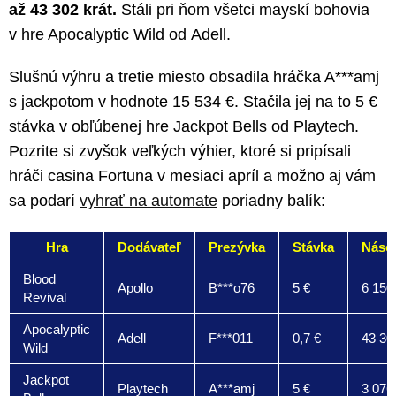
až 43 302 krát.
Stáli pri ňom všetci mayskí bohovia
v hre Apocalyptic Wild od Adell.
Slušnú výhru a tretie miesto obsadila hráčka A***amj
s jackpotom v hodnote 15 534 €. Stačila jej na to 5 €
stávka v obľúbenej hre Jackpot Bells od Playtech.
Pozrite si zvyšok veľkých výhier, ktoré si pripísali
hráči casina Fortuna v mesiaci apríl a možno aj vám
sa podarí
vyhrať na automate
poriadny balík:
Hra
Dodávateľ
Prezývka
Stávka
Náso
Blood
Apollo
B***o76
5 €
6 150
Revival
Apocalyptic
Adell
F***011
0,7 €
43 30
Wild
Jackpot
Playtech
A***amj
5 €
3 076