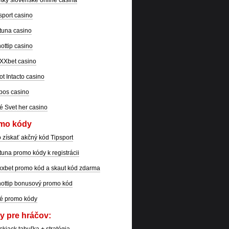
tky slovenské online casina
sport casino
tuna casino
ottip casino
XXbet casino
ot Intacto casino
pos casino
é Svet her casino
mo kódy
 získať akčný kód Tipsport
tuna promo kódy k registrácii
xbet promo kód a skaut kód zdarma
ottip bonusový promo kód
é promo kódy
y pre hráčov: