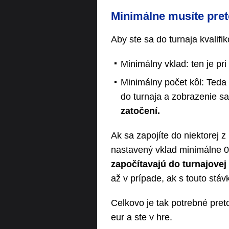
Minimálne musíte pret
Aby ste sa do turnaja kvalifi
Minimálny vklad: ten je pri
Minimálny počet kôl: Teda 
do turnaja a zobrazenie sa
zatočení.
Ak sa zapojíte do niektorej 
nastavený vklad minimálne 0
započítavajú do turnajovej 
až v prípade, ak s touto stáv
Celkovo je tak potrebné pre
eur a ste v hre.