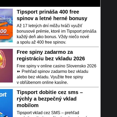
Tipsport prináša 400 free
spinov a letné herné bonusy
Až 17 letných dní môžu hráči využiť
bonusové prémie, ktoré im Tipsport prináša
každý deň ako bonus. Vždy niečo nové
a spolu až 400 free spinov.
Free spiny zadarmo za
registráciu bez vkladu 2026
Free spiny v online casino Slovensko 2026
⏩ Prehľad spinov zadarmo bez vkladu
alebo bez vkladu. Využite free spiny
v obľúbenom online kasíne.
Tipsport dobitie cez sms –
rýchly a bezpečný vklad
mobilom
Tipsport vklad cez SMS – prehľad