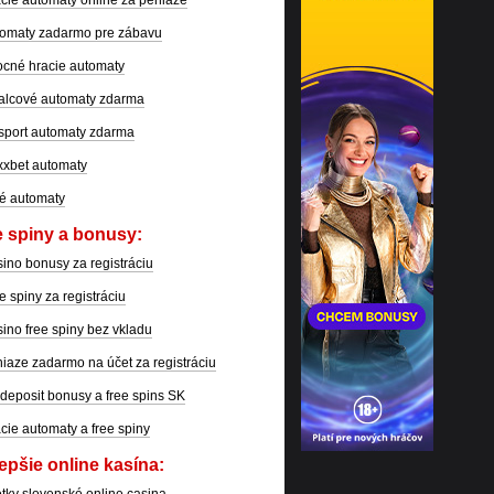
cie automaty online za peniaze
omaty zadarmo pre zábavu
cné hracie automaty
alcové automaty zdarma
sport automaty zdarma
xbet automaty
é automaty
e spiny a bonusy:
ino bonusy za registráciu
e spiny za registráciu
ino free spiny bez vkladu
iaze zadarmo na účet za registráciu
deposit bonusy a free spins SK
cie automaty a free spiny
epšie online kasína: