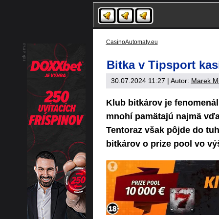
CasinoAutomaty.eu
Bitka v Tipsport kas
30.07.2024 11:27
| Autor:
Marek Mi
Klub bitkárov je fenomená
mnohí pamätajú najmä vďa
Tentoraz však pôjde do tuh
bitkárov o prize pool vo vý