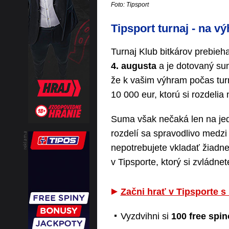
Foto: Tipsport
Tipsport turnaj - na v
Turnaj Klub bitkárov prebieh
4. augusta
a je dotovaný su
že k vašim výhram počas turn
10 000 eur, ktorú si rozdelia 
Suma však nečaká len na jedi
rozdelí sa spravodlivo medzi
nepotrebujete vkladať žiadne
v Tipsporte, ktorý si zvládnet
Začni hrať v Tipsporte s
Vyzdvihni si
100 free spin