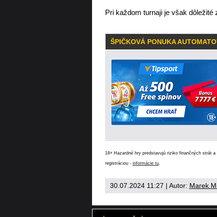
Pri každom turnaji je však dôležité
ŠPIČKOVÁ PONUKA AUTOMATOV
18+ Hazardné hry predstavujú riziko finančných strát a 
registráciou -
informácie tu
.
30.07.2024 11:27
| Autor:
Marek Mi