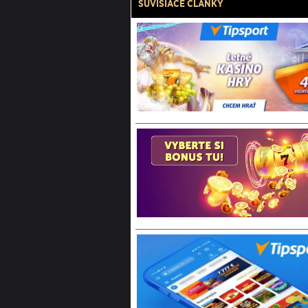
SÚVISIACE ČLÁNKY