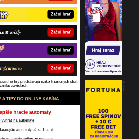
Začni hrať
Začni hrať
Začni hrať
Začni hrať
zardné hry predstavujú riziko finančných strát
vzniku závislosti.
 A TIPY DO ONLINE KASÍNA
lepšie hracie automaty
 vyhrať na automate
lacnejšie automaty už za 1 cent