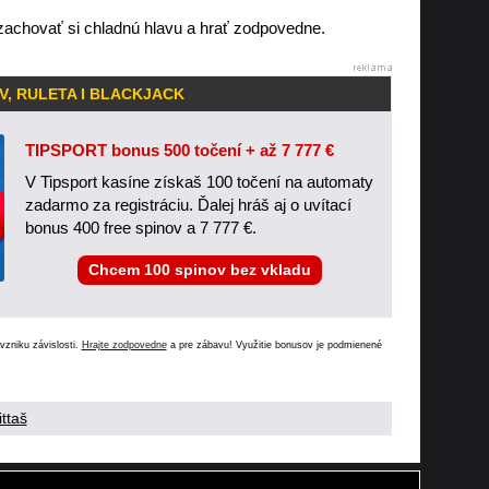
 zachovať si chladnú hlavu a hrať zodpovedne.
, RULETA I BLACKJACK
TIPSPORT bonus 500 točení + až 7 777 €
V Tipsport kasíne získaš 100 točení na automaty
zadarmo za registráciu. Ďalej hráš aj o uvítací
bonus 400 free spinov a 7 777 €.
Chcem 100 spinov bez vkladu
vzniku závislosti.
Hrajte zodpovedne
a pre zábavu! Využitie bonusov je podmienené
ttaš