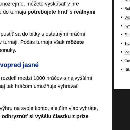
Bla
samozrejme, môžete vyskúšať v hre
Rul
e do turnaja
potrebujete hrať s reálnymi
Dox
Syn
 pustiť sa do bitky s ostatnými hráčmi
For
 turnaji. Počas turnaja však
môžete
Tip
ponuky.
Vkl
Cas
 vopred jasné
Nik
rozdelí medzi 1000 hráčov s najvyššími
naj tak hráčom umožňuje vyhrávať
výhru na svoje konto, ale čím viac vyhráte,
odhryznúť si vyššiu čiastku z prize