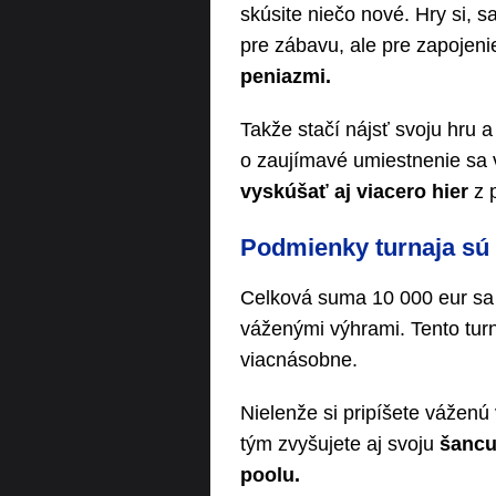
skúsite niečo nové. Hry si, 
pre zábavu, ale pre zapojeni
peniazmi.
Takže stačí nájsť svoju hru a
o zaujímavé umiestnenie sa v
vyskúšať aj viacero hier
z 
Podmienky turnaja sú
Celková suma 10 000 eur sa 
váženými výhrami. Tento tur
viacnásobne.
Nielenže si pripíšete váženú 
tým zvyšujete aj svoju
šancu 
poolu.