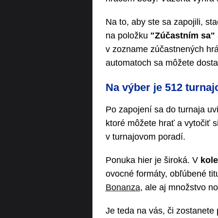
Na to, aby ste sa zapojili, sta
na položku
"Zúčastním sa"
v zozname zúčastnených hrá
automatoch sa môžete dostať
Na výber je 512 turnaj
Po zapojení sa do turnaja uv
ktoré môžete hrať a vytočiť s
v turnajovom poradí.
Ponuka hier je široká. V
kole
ovocné formáty, obľúbené tit
Bonanza
, ale aj množstvo n
Je teda na vás, či zostanete 