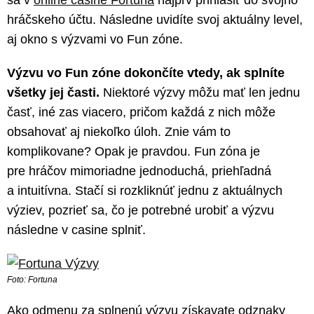
sa v
online casine Fortuna
najprv prihlásiť do svojho
hráčskeho účtu. Následne uvidíte svoj aktuálny level,
aj okno s výzvami vo Fun zóne.
Výzvu vo Fun zóne dokončíte vtedy, ak splníte
všetky jej časti.
Niektoré výzvy môžu mať len jednu
časť, iné zas viacero, pričom každá z nich môže
obsahovať aj niekoľko úloh. Znie vám to
komplikovane? Opak je pravdou. Fun zóna je
pre hráčov mimoriadne jednoduchá, priehľadná
a intuitívna. Stačí si rozkliknúť jednu z aktuálnych
výziev, pozrieť sa, čo je potrebné urobiť a výzvu
následne v casine splniť.
Foto: Fortuna
Ako odmenu za splnenú výzvu získavate odznaky