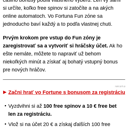
si určíte, koľko free spinov si zatočíte a na akých
online automatoch. Vo Fortuna Fun zóne sa
jednoducho baví každý a to podľa vlastnej chuti.
Prvým krokom pre vstup do Fun zóny je
zaregistrovať sa a vytvoriť si hráčsky účet.
Ak ho
ešte nemáte, môžete to napraviť už behom
niekoľkých minút a získať aj bohatý vstupný bonus
pre nových hráčov.
Začni hrať vo Fortune s bonusom za registráciu
Vyzdvihni si až
100 free spinov a 10 € free bet
len za registráciu.
Vlož si na účet 20 € a získaj ďalších 100 free