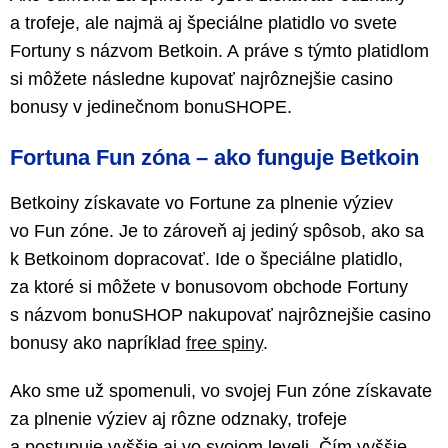
a trofeje, ale najmä aj špeciálne platidlo vo svete
Fortuny s názvom Betkoin. A práve s týmto platidlom
si môžete následne kupovať najrôznejšie casino
bonusy v jedinečnom bonuSHOPE.
Fortuna Fun zóna – ako funguje Betkoin
Betkoiny získavate vo Fortune za plnenie výziev
vo Fun zóne. Je to zároveň aj jediný spôsob, ako sa
k Betkoinom dopracovať. Ide o špeciálne platidlo,
za ktoré si môžete v bonusovom obchode Fortuny
s názvom bonuSHOP nakupovať najrôznejšie casino
bonusy ako napríklad
free spiny
.
Ako sme už spomenuli, vo svojej Fun zóne získavate
za plnenie výziev aj rôzne odznaky, trofeje
a postupuje vyššie aj vo svojom leveli. Čím vyššie