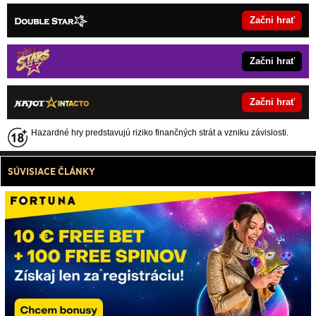
Začni hrať
Začni hrať
Začni hrať
Hazardné hry predstavujú riziko finančných strát a vzniku závislosti.
SÚVISIACE ČLÁNKY