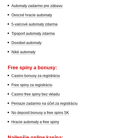
Automaty zadarmo pre zábavu
Ovocné hracie automaty
5-valcové automaty zdarma
Tipsport automaty zdarma
Doxxbet automaty
Niké automaty
Free spiny a bonusy:
Casino bonusy za registráciu
Free spiny za registráciu
Casino free spiny bez vkladu
Peniaze zadarmo na účet za registráciu
No deposit bonusy a free spins SK
Hracie automaty a free spiny
Najlepšie online kasína: