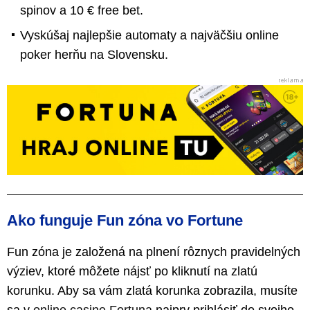
spinov a 10 € free bet.
Vyskúšaj najlepšie automaty a najväčšiu online
poker herňu na Slovensku.
Ako funguje Fun zóna vo Fortune
Fun zóna je založená na plnení rôznych pravidelných
výziev, ktoré môžete nájsť po kliknutí na zlatú
korunku. Aby sa vám zlatá korunka zobrazila, musíte