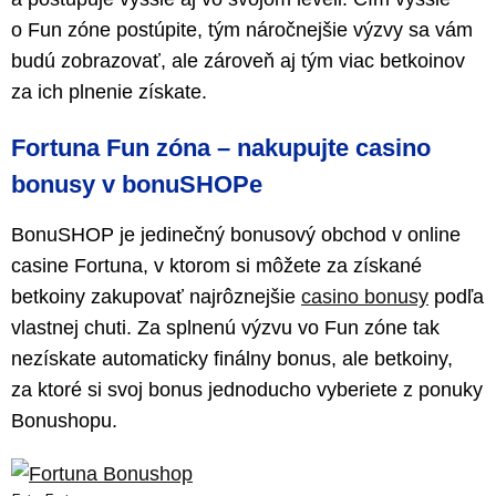
o Fun zóne postúpite, tým náročnejšie výzvy sa vám
budú zobrazovať, ale zároveň aj tým viac betkoinov
za ich plnenie získate.
Fortuna Fun zóna – nakupujte casino
bonusy v bonuSHOPe
BonuSHOP je jedinečný bonusový obchod v online
casine Fortuna, v ktorom si môžete za získané
betkoiny zakupovať najrôznejšie
casino bonusy
podľa
vlastnej chuti. Za splnenú výzvu vo Fun zóne tak
nezískate automaticky finálny bonus, ale betkoiny,
za ktoré si svoj bonus jednoducho vyberiete z ponuky
Bonushopu.