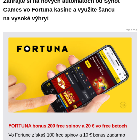
Zahrajte si na nových automatoch od Synot
Games vo Fortuna kasíne a využite šancu
na vysoké výhry!
FORTUNA bonus 200 free spinov a 20 € vo free betoch
Vo Fortune získaš 100 free spinov a 10 € bonus zadarmo