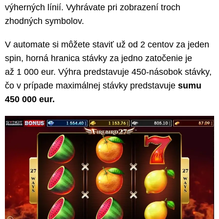
výherných línií. Vyhrávate pri zobrazení troch
zhodných symbolov.
V automate si môžete staviť už od 2 centov za jeden
spin, horná hranica stávky za jedno zatočenie je
až 1 000 eur. Výhra predstavuje 450-násobok stávky,
čo v prípade maximálnej stávky predstavuje
sumu
450 000 eur.