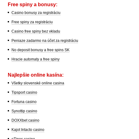
Free spiny a bonusy:
Casino bonusy za registráciu
Free spiny za registráciu
Casino free spiny bez vkladu
Peniaze zadarmo na účet za registráciu
No deposit bonusy a free spins SK
Hracie automaty a free spiny
Najlepšie online kasína:
Všetky slovenské online casina
Tipsport casino
Fortuna casino
Synottip casino
DOXXbet casino
Kajot Intacto casino