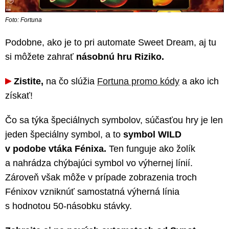
Foto: Fortuna
Podobne, ako je to pri automate Sweet Dream, aj tu
si môžete zahrať
násobnú hru Riziko.
Zistite,
na čo slúžia
Fortuna promo kódy
a ako ich
získať!
Čo sa týka špeciálnych symbolov, súčasťou hry je len
jeden špeciálny symbol, a to
symbol WILD
v podobe vtáka Fénixa.
Ten funguje ako žolík
a nahrádza chýbajúci symbol vo výhernej línií.
Zároveň však môže v prípade zobrazenia troch
Fénixov vzniknúť samostatná výherná línia
s hodnotou 50-násobku stávky.