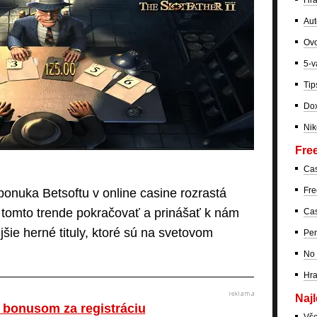
Hra
Aut
Ovo
5-v
Tip
Dox
Nik
Fre
Cas
Fre
onuka Betsoftu v online casine rozrastá
 tomto trende pokračovať a prinášať k nám
Cas
šie herné tituly, ktoré sú na svetovom
Pen
No 
Hra
Najl
s bonusom za registráciu