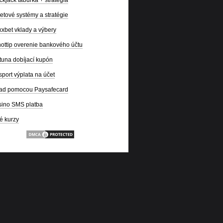
ckjack tabuľka + stratégia
etové systémy a stratégie
xbet vklady a výbery
ottip overenie bankového účtu
tuna dobíjací kupón
sport výplata na účet
ad pomocou Paysafecard
ino SMS platba
é kurzy