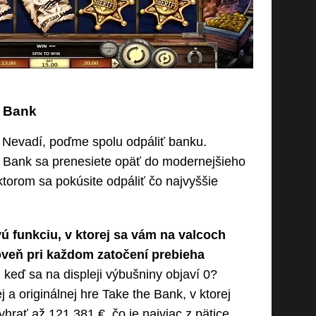
e Bank
? Nevadí, poďme spolu odpáliť banku.
 Bank sa prenesiete opäť do modernejšieho
 ktorom sa pokúsite odpáliť čo najvyššie
 funkciu, v ktorej sa vám na valcoch
veň pri každom zatočení prebieha
keď sa na displeji výbušniny objaví 0?
 a originálnej hre Take the Bank, v ktorej
hrať až 121 381 €, čo je najviac z pätice