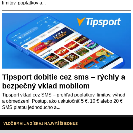
limitov, poplatkov a...
Tipsport dobitie cez sms – rýchly a
bezpečný vklad mobilom
Tipsport vklad cez SMS – prehľad poplatkov, limitov, výhod
a obmedzení. Postup, ako uskutočniť 5 €, 10 € alebo 20 €
SMS platbu jednoducho a...
VLOŽ EMAIL A ZÍSKAJ NAJVYŠŠÍ BONUS