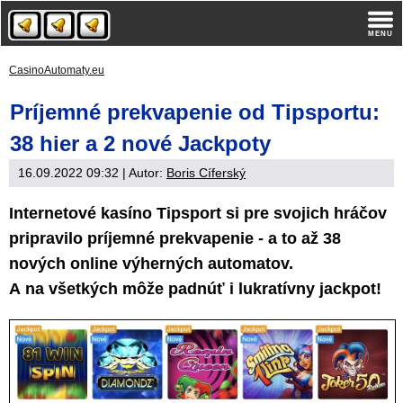
CasinoAutomaty.eu
Príjemné prekvapenie od Tipsportu:
38 hier a 2 nové Jackpoty
16.09.2022 09:32
| Autor:
Boris Cíferský
Internetové kasíno Tipsport si pre svojich hráčov
pripravilo príjemné prekvapenie - a to až 38
nových online výherných automatov.
A na všetkých môže padnúť i lukratívny jackpot!