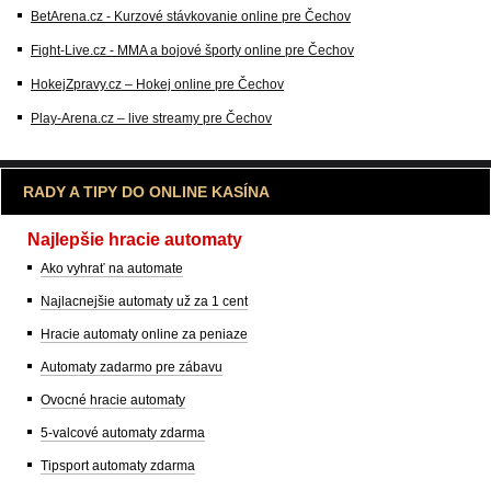
BetArena.cz - Kurzové stávkovanie online pre Čechov
Fight-Live.cz - MMA a bojové športy online pre Čechov
HokejZpravy.cz – Hokej online pre Čechov
Play-Arena.cz – live streamy pre Čechov
RADY A TIPY DO ONLINE KASÍNA
Najlepšie hracie automaty
Ako vyhrať na automate
Najlacnejšie automaty už za 1 cent
Hracie automaty online za peniaze
Automaty zadarmo pre zábavu
Ovocné hracie automaty
5-valcové automaty zdarma
Tipsport automaty zdarma