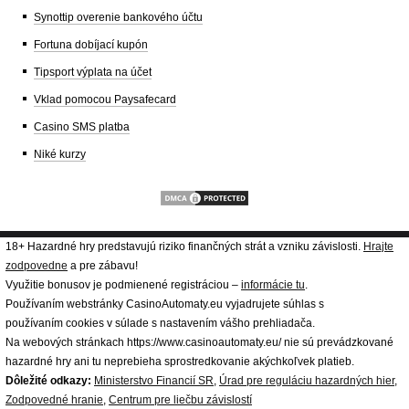
Synottip overenie bankového účtu
Fortuna dobíjací kupón
Tipsport výplata na účet
Vklad pomocou Paysafecard
Casino SMS platba
Niké kurzy
18+ Hazardné hry predstavujú riziko finančných strát a vzniku závislosti.
Hrajte
zodpovedne
a pre zábavu!
Využitie bonusov je podmienené registráciou –
informácie tu
.
Používaním webstránky CasinoAutomaty.eu vyjadrujete súhlas s
používaním cookies v súlade s nastavením vášho prehliadača.
Na webových stránkach https://www.casinoautomaty.eu/ nie sú prevádzkované
hazardné hry ani tu neprebieha sprostredkovanie akýchkoľvek platieb.
Dôležité odkazy:
Ministerstvo Financií SR
,
Úrad pre reguláciu hazardných hier
,
Zodpovedné hranie
,
Centrum pre liečbu závislostí