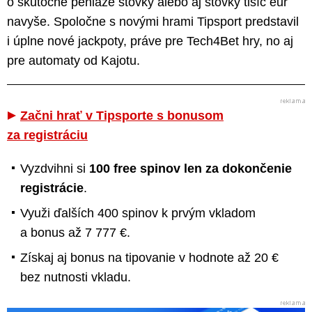
o skutočné peniaze stovky alebo aj stovky tisíc eur
navyše. Spoločne s novými hrami Tipsport predstavil
i úplne nové jackpoty, práve pre Tech4Bet hry, no aj
pre automaty od Kajotu.
Začni hrať v Tipsporte s bonusom
za registráciu
Vyzdvihni si
100 free spinov len za dokončenie
registrácie
.
Využi ďalších 400 spinov k prvým vkladom
a bonus až 7 777 €.
Získaj aj bonus na tipovanie v hodnote až 20 €
bez nutnosti vkladu.