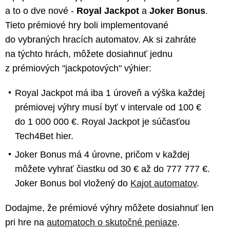
a to o dve nové -
Royal Jackpot
a
Joker Bonus
.
Tieto prémiové hry boli implementované
do vybraných hracích automatov. Ak si zahráte
na týchto hrách, môžete dosiahnuť jednu
z prémiových "jackpotových" výhier:
Royal Jackpot má iba 1 úroveň a výška každej
prémiovej výhry musí byť v intervale od 100 €
do 1 000 000 €. Royal Jackpot je súčasťou
Tech4Bet hier.
Joker Bonus má 4 úrovne, pričom v každej
môžete vyhrať čiastku od 30 € až do 777 777 €.
Joker Bonus bol vložený do
Kajot automatov
.
Dodajme, že prémiové výhry môžete dosiahnuť len
pri hre na
automatoch o skutočné peniaze
.