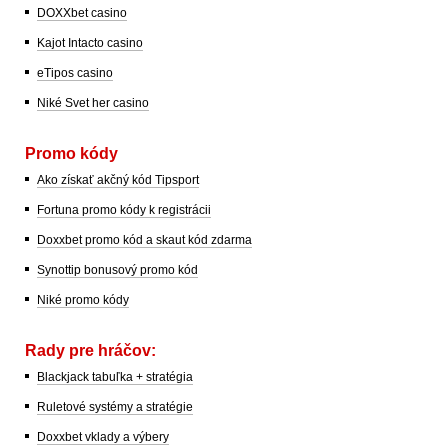
DOXXbet casino
Kajot Intacto casino
eTipos casino
Niké Svet her casino
Promo kódy
Ako získať akčný kód Tipsport
Fortuna promo kódy k registrácii
Doxxbet promo kód a skaut kód zdarma
Synottip bonusový promo kód
Niké promo kódy
Rady pre hráčov:
Blackjack tabuľka + stratégia
Ruletové systémy a stratégie
Doxxbet vklady a výbery