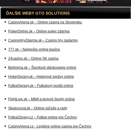
ĎALŠIE WEBY GTO SOLUTIONS
CasinoArena.sk – Online casina na Slovensku
PokerOnline.sk – Online poker zdarma
CasinoHryZdarma.sk – Casino hry zadarmo
777.sk – Najlepšie online kasína
24casino.sk – Online SK casina
BetArena.sk – Športové stávkovanie online
HokejSpravy.sk – Hokejové správy online
FutbalSpravy.sk – Futbalový portál online
FightLive.sk – MMA a bojové športy online
Skutocnost.sk – Online súťaže a rady
FotbalZpravy.cz – Futbal online pre Čechov
CasinoArena.cz - Legálne online casina pre Čechov