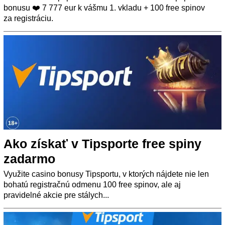
bonusu ❤️ 7 777 eur k vášmu 1. vkladu + 100 free spinov
za registráciu.
Ako získať v Tipsporte free spiny
zadarmo
Využite casino bonusy Tipsportu, v ktorých nájdete nie len
bohatú registračnú odmenu 100 free spinov, ale aj
pravidelné akcie pre stálych...