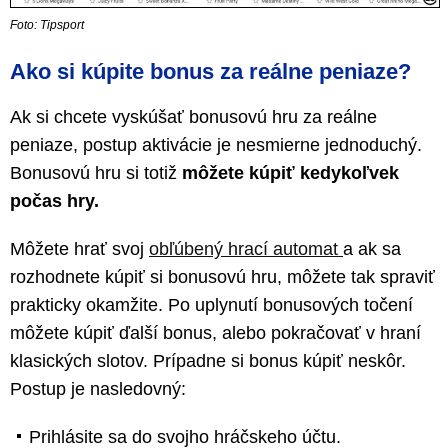
Foto: Tipsport
Ako si kúpite bonus za reálne peniaze?
Ak si chcete vyskúšať bonusovú hru za reálne
peniaze, postup aktivácie je nesmierne jednoduchý.
Bonusovú hru si totiž
môžete kúpiť kedykoľvek
počas hry.
Môžete hrať svoj
obľúbený hrací automat
a ak sa
rozhodnete kúpiť si bonusovú hru, môžete tak spraviť
prakticky okamžite. Po uplynutí bonusových točení
môžete kúpiť ďalší bonus, alebo pokračovať v hraní
klasických slotov. Prípadne si bonus kúpiť neskôr.
Postup je nasledovný:
Prihlásite sa do svojho hráčskeho účtu.