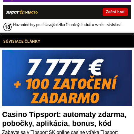
Začni hrať
Hazardné hry predstavujú riziko finančných strát a vzniku závislosti.
SÚVISIACE ČLÁNKY
Casino Tipsport: automaty zdarma,
pobočky, aplikácia, bonus, kód
Zabavte sa v Tipsport SK online casine vďaka Tipsport