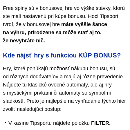
Free spiny sú v bonusovej hre vo výške stávky, ktorú
ste mali nastavenú pri kúpe bonusu. Hoci Tipsport
tvrdí, že v bonusovej hre
máte vyššie šance
na výhru, prirodzene sa môže stať aj to,
že nevyhráte nič.
Kde nájsť hry s funkciou KÚP BONUS?
Hry, ktoré ponúkajú možnosť nákupu bonusu, sú
od rôznych dodávateľov a majú aj rôzne prevedenie.
Nájdete tu klasické
ovocné automaty
, ale aj hry
s mystickými prvkami či automaty so symbolmi
sladkostí. Preto je najlepšie na vyhľadanie týchto hier
zvoliť nasledujúci postup:
V kasíne Tipsportu nájdete položku
FILTER.