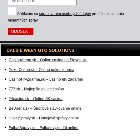
Súhlasím so
spracovaním osobných údajov
pre účel zasielania
reklamných správ
ĎALŠIE WEBY GTO SOLUTIONS
CasinoArena.sk – Online casina na Slovensku
PokerOnline.sk – Online poker zdarma
CasinoHryZdarma.sk – Casino hry zadarmo
777.sk – Najlepšie online kasína
24casino.sk – Online SK casina
BetArena.sk – Športové stávkovanie online
HokejSpravy.sk – Hokejové správy online
FutbalSpravy.sk – Futbalový portál online