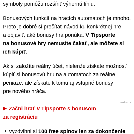
symboly pomôžu rozšíriť výhernú líniu.
Bonusových funkcií na hracích automatoch je mnoho.
Preto je dobré si prečítať návod ku konkrétnej hre
a objaviť, aké bonusy hra ponúka.
V Tipsporte
na bonusové hry nemusíte čakať, ale môžete si
ich kúpiť.
Ak si založíte reálny účet, nielenže získate možnosť
kúpiť si bonusovú hru na automatoch za reálne
peniaze, ale získate k tomu aj vstupné bonusy
pre nového hráča.
Začni hrať v Tipsporte s bonusom
za registráciu
Vyzdvihni si
100 free spinov len za dokončenie