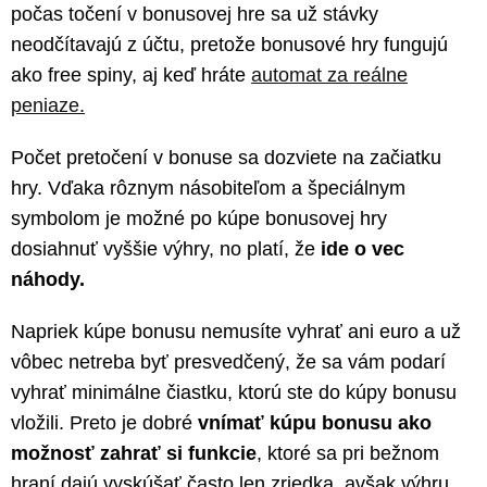
počas točení v bonusovej hre sa už stávky
neodčítavajú z účtu, pretože bonusové hry fungujú
ako free spiny, aj keď hráte
automat za reálne
peniaze.
Počet pretočení v bonuse sa dozviete na začiatku
hry. Vďaka rôznym násobiteľom a špeciálnym
symbolom je možné po kúpe bonusovej hry
dosiahnuť vyššie výhry, no platí, že
ide o vec
náhody.
Napriek kúpe bonusu nemusíte vyhrať ani euro a už
vôbec netreba byť presvedčený, že sa vám podarí
vyhrať minimálne čiastku, ktorú ste do kúpy bonusu
vložili. Preto je dobré
vnímať kúpu bonusu ako
možnosť zahrať si funkcie
, ktoré sa pri bežnom
hraní dajú vyskúšať často len zriedka, avšak výhru