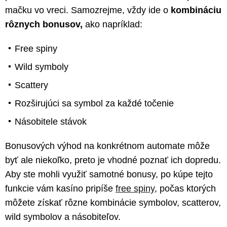
mačku vo vreci. Samozrejme, vždy ide o
kombináciu
rôznych bonusov,
ako napríklad:
Free spiny
Wild symboly
Scattery
Rozširujúci sa symbol za každé točenie
Násobitele stávok
Bonusových výhod na konkrétnom automate môže
byť ale niekoľko, preto je vhodné poznať ich dopredu.
Aby ste mohli využiť samotné bonusy, po kúpe tejto
funkcie vám kasíno pripíše
free spiny
, počas ktorých
môžete získať rôzne kombinácie symbolov, scatterov,
wild symbolov a násobiteľov.