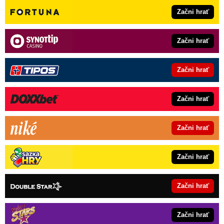
Začni hrať
Začni hrať
Začni hrať
Začni hrať
Začni hrať
Začni hrať
Začni hrať
Začni hrať