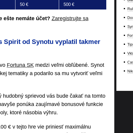
Bla
50 €
500 €
Rul
le ešte nemáte účet?
Zaregistrujte sa
Dox
Syn
For
 Spirit od Synotu vyplatil takmer
Tip
Vkl
Cas
 vo
Fortuna SK
medzi veľmi obľúbené. Synot
Nik
kej tematiky a podarilo sa mu vytvoriť veľmi
ý hudobný sprievod vás bude čakať na tomto
 navyše ponúka zaujímavé bonusové funkcie
oly, ktoré násobia výhru.
00 € v tejto hre vie priniesť maximálnu