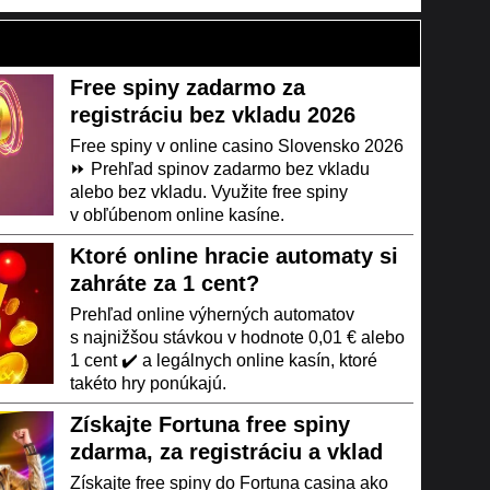
Free spiny zadarmo za
registráciu bez vkladu 2026
Free spiny v online casino Slovensko 2026
⏩ Prehľad spinov zadarmo bez vkladu
alebo bez vkladu. Využite free spiny
v obľúbenom online kasíne.
Ktoré online hracie automaty si
zahráte za 1 cent?
Prehľad online výherných automatov
s najnižšou stávkou v hodnote 0,01 € alebo
1 cent ✔️ a legálnych online kasín, ktoré
takéto hry ponúkajú.
Získajte Fortuna free spiny
zdarma, za registráciu a vklad
Získajte free spiny do Fortuna casina ako