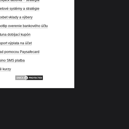
ckjack tabuľka + stratégia
etové systémy a stratégie
xbet vklady a výbery
ottip overenie bankového účtu
tuna dobíjací kupón
sport výplata na účet
ad pomocou Paysafecard
ino SMS platba
é kurzy