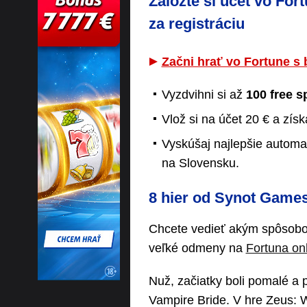
Založte si účet vo For
za registráciu
Začni hrať vo Fortune s
Vyzdvihni si až
100 free sp
Vlož si na účet 20 € a získ
Vyskúšaj najlepšie automa
na Slovensku.
8 hier od Synot Games
Chcete vedieť akým spôsobom
veľké odmeny na
Fortuna on
Nuž, začiatky boli pomalé a 
Vampire Bride. V hre Zeus: W