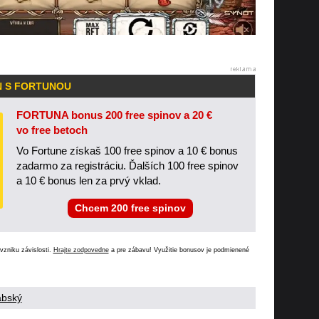
N S FORTUNOU
FORTUNA bonus 200 free spinov a 20 €
vo free betoch
Vo Fortune získaš 100 free spinov a 10 € bonus
zadarmo za registráciu. Ďalších 100 free spinov
a 10 € bonus len za prvý vklad.
Chcem 200 free spinov
vzniku závislosti.
Hrajte zodpovedne
a pre zábavu! Využitie bonusov je podmienené
abský