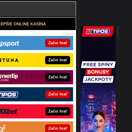
EPŠIE ONLINE KASÍNA
Začni hrať
Začni hrať
Začni hrať
Začni hrať
Začni hrať
Začni hrať