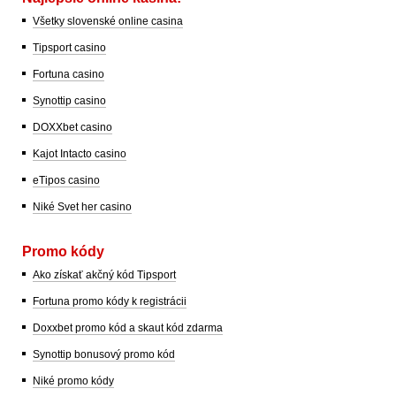
Všetky slovenské online casina
Tipsport casino
Fortuna casino
Synottip casino
DOXXbet casino
Kajot Intacto casino
eTipos casino
Niké Svet her casino
Promo kódy
Ako získať akčný kód Tipsport
Fortuna promo kódy k registrácii
Doxxbet promo kód a skaut kód zdarma
Synottip bonusový promo kód
Niké promo kódy