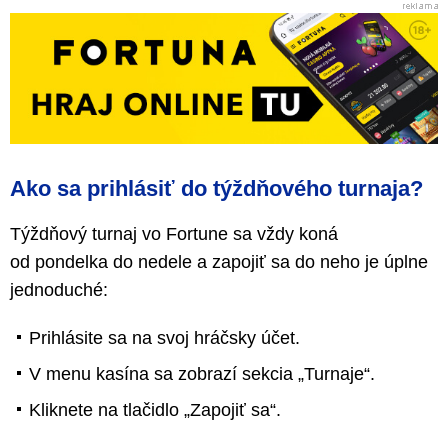
Ako sa prihlásiť do týždňového turnaja?
Týždňový turnaj vo Fortune sa vždy koná
od pondelka do nedele a zapojiť sa do neho je úplne
jednoduché:
Prihlásite sa na svoj hráčsky účet.
V menu kasína sa zobrazí sekcia „Turnaje“.
Kliknete na tlačidlo „Zapojiť sa“.