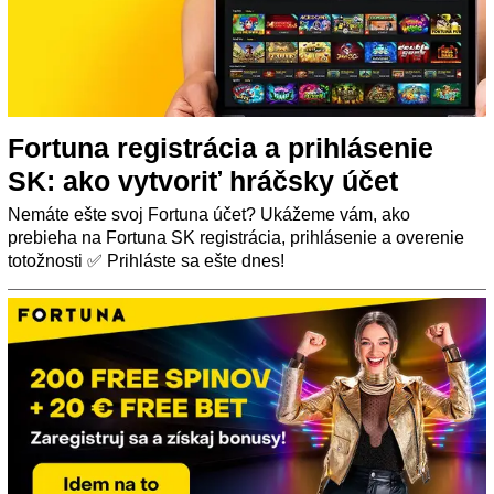
Fortuna registrácia a prihlásenie
SK: ako vytvoriť hráčsky účet
Nemáte ešte svoj Fortuna účet? Ukážeme vám, ako
prebieha na Fortuna SK registrácia, prihlásenie a overenie
totožnosti ✅ Prihláste sa ešte dnes!