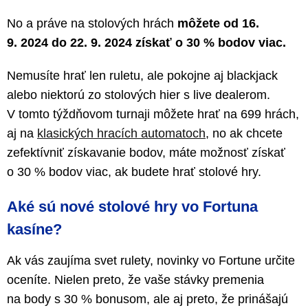
No a práve na stolových hrách
môžete od 16.
9. 2024 do 22. 9. 2024 získať o 30 % bodov viac.
Nemusíte hrať len ruletu, ale pokojne aj blackjack
alebo niektorú zo stolových hier s live dealerom.
V tomto týždňovom turnaji môžete hrať na 699 hrách,
aj na
klasických hracích automatoch
, no ak chcete
zefektívniť získavanie bodov, máte možnosť získať
o 30 % bodov viac, ak budete hrať stolové hry.
Aké sú nové stolové hry vo Fortuna
kasíne?
Ak vás zaujíma svet rulety, novinky vo Fortune určite
oceníte. Nielen preto, že vaše stávky premenia
na body s 30 % bonusom, ale aj preto, že prinášajú