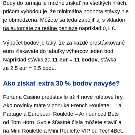
Body do turnaja je možné získať na všetkých hrách,
pričom výhodou je, že minimálna hodnota stávky nie
je obmedzená. Môžete sa teda zapojiť aj s
vkladom
na automate za reálne peniaze
napríklad 0,1 €.
Výpočet bodov je taký, že za každé prestávkované
euro získavate do tabuľky výhercov jeden bod.
Napríklad stávka za
11 eur = 11 bodov
, stávka
za 2,5 eur = 2,5 bodu.
Ako získať extra 30 % bodov navyše?
Fortuna Casino predstavilo až 4 nové ruletové hry.
Ako novinky máte v ponuke French Roulette – La
Partage a European Roulette – Announced Bets
od Tom Horn. Svoje šťastné čísla môžete staviť aj
na Mini Roulette a Mini Roulette VIP od Tech4Bet.