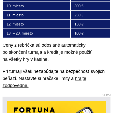
10. miesto
300 €
11. miesto
250 €
12. miesto
150 €
13. – 20. miesto
100 €
Ceny z rebríčka sú odoslané automaticky
po skončení turnaja a kredit je možné použiť
na všetky hry v kasíne.
Pri turnaji však nezabúdajte na bezpečnosť svojich
peňazí. Nastavte si hráčske limity a
hrajte
zodpovedne.