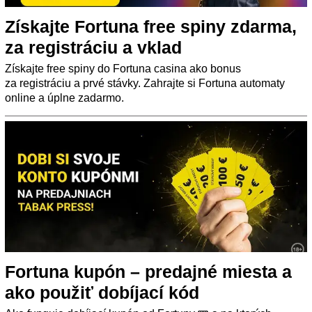
Získajte Fortuna free spiny zdarma,
za registráciu a vklad
Získajte free spiny do Fortuna casina ako bonus
za registráciu a prvé stávky. Zahrajte si Fortuna automaty
online a úplne zadarmo.
Fortuna kupón – predajné miesta a
ako použiť dobíjací kód