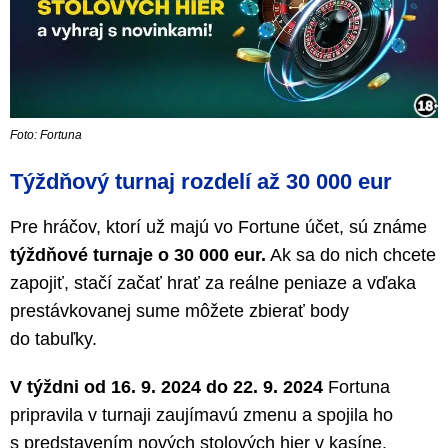
Foto: Fortuna
Týždňový turnaj rozdelí až 30 000 eur
Pre hráčov, ktorí už majú vo Fortune účet, sú známe
týždňové turnaje o 30 000 eur.
Ak sa do nich chcete
zapojiť, stačí začať hrať za reálne peniaze a vďaka
prestávkovanej sume môžete zbierať body
do tabuľky.
V týždni od 16. 9. 2024 do 22. 9. 2024
Fortuna
pripravila v turnaji zaujímavú zmenu a spojila ho
s predstavením nových stolových hier v kasíne.