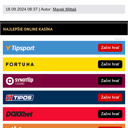
18.09.2024 08:37
| Autor:
Marek Mittaš
NAJLEPŠIE ONLINE KASÍNA
Začni hrať
Začni hrať
Začni hrať
Začni hrať
Začni hrať