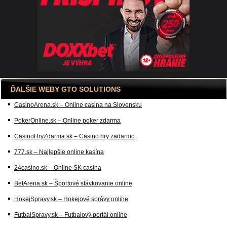
ĎALŠIE WEBY GTO SOLUTIONS
CasinoArena.sk – Online casina na Slovensku
PokerOnline.sk – Online poker zdarma
CasinoHryZdarma.sk – Casino hry zadarmo
777.sk – Najlepšie online kasína
24casino.sk – Online SK casina
BetArena.sk – Športové stávkovanie online
HokejSpravy.sk – Hokejové správy online
FutbalSpravy.sk – Futbalový portál online