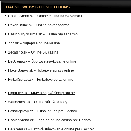
ĎALŠIE WEBY GTO SOLUTIONS
CasinoArena.sk – Online casina na Slovensku
PokerOnline.sk – Online poker zdarma
CasinoHryZdarma.sk – Casino hry zadarmo
777.sk – Najlepšie online kasína
24casino.sk – Online SK casina
BetArena.sk – Športové stávkovanie online
HokejSpravy.sk – Hokejové správy online
FutbalSpravy.sk – Futbalový portál online
FightLive.sk – MMA a bojové športy online
Skutocnost.sk – Online súťaže a rady
FotbalZpravy.cz – Futbal online pre Čechov
CasinoArena.cz - Legálne online casina pre Čechov
BetArena.cz - Kurzové stávkovanie online pre Čechov