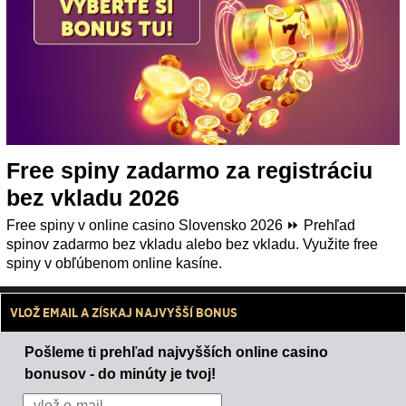
Free spiny zadarmo za registráciu
bez vkladu 2026
Free spiny v online casino Slovensko 2026 ⏩ Prehľad
spinov zadarmo bez vkladu alebo bez vkladu. Využite free
spiny v obľúbenom online kasíne.
VLOŽ EMAIL A ZÍSKAJ NAJVYŠŠÍ BONUS
Pošleme ti prehľad najvyšších online casino
bonusov - do minúty je tvoj!