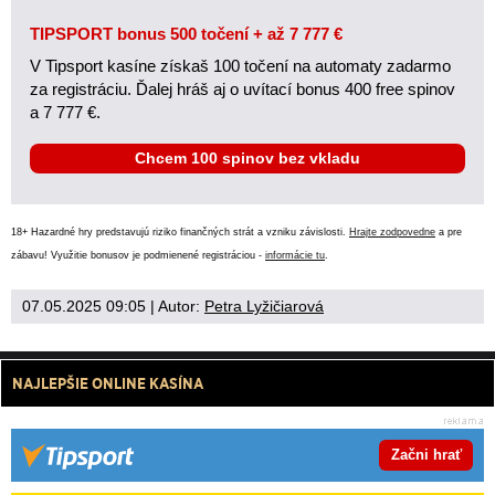
TIPSPORT bonus 500 točení + až 7 777 €
V Tipsport kasíne získaš 100 točení na automaty zadarmo
za registráciu. Ďalej hráš aj o uvítací bonus 400 free spinov
a 7 777 €.
Chcem 100 spinov bez vkladu
18+ Hazardné hry predstavujú riziko finančných strát a vzniku závislosti.
Hrajte zodpovedne
a pre
zábavu! Využitie bonusov je podmienené registráciou -
informácie tu
.
07.05.2025 09:05
| Autor:
Petra Lyžičiarová
NAJLEPŠIE ONLINE KASÍNA
Začni hrať