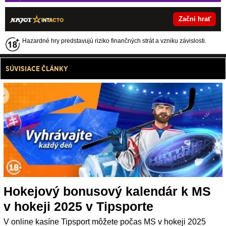
Začni hrať
Hazardné hry predstavujú riziko finančných strát a vzniku závislosti.
SÚVISIACE ČLÁNKY
Hokejový bonusový kalendár k MS
v hokeji 2025 v Tipsporte
V online kasíne Tipsport môžete počas MS v hokeji 2025