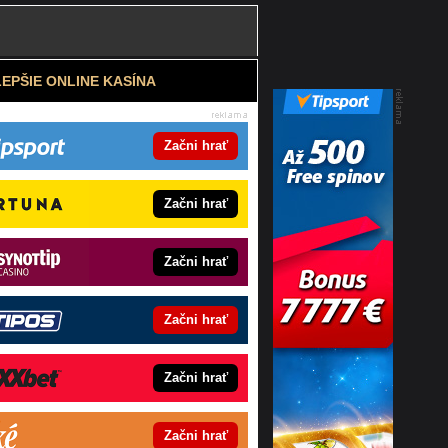
EPŠIE ONLINE KASÍNA
Začni hrať
Začni hrať
Začni hrať
Začni hrať
Začni hrať
Začni hrať