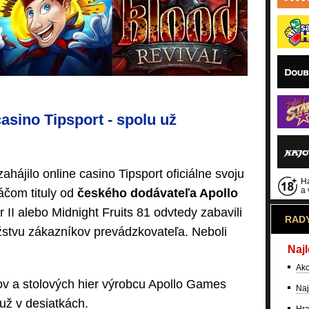
asino Tipsport - spolu už
ahájilo online casino Tipsport oficiálne svoju
Ha
a 
áčom tituly od
českého dodávateľa Apollo
 II alebo Midnight Fruits 81 odvtedy zabavili
RADY
žstvu zákazníkov prevádzkovateľa. Neboli
Naj
Ako
v a stolových hier výrobcu Apollo Games
Naj
už v desiatkách.