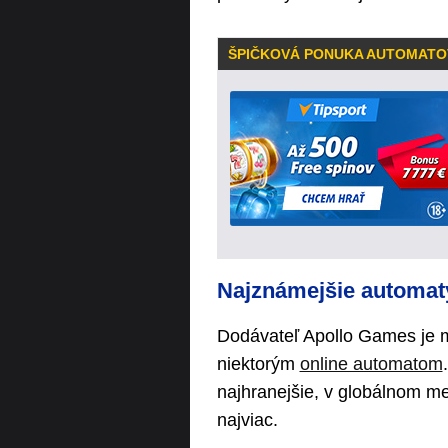
ŠPIČKOVÁ PONUKA AUTOMATOV
Najznámejšie automat
Dodávateľ Apollo Games je 
niektorým
online automatom
najhranejšie, v globálnom mer
najviac.