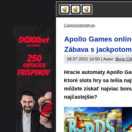
CasinoAutomaty.eu
Apollo Games online
Zábava s jackpotom
28.07.2022 14:50
| Autor:
Boris Cí
Hracie automaty Apollo Gam
Ktoré slots hry sa tešia n
môžete získať najviac bon
najčastejšie?