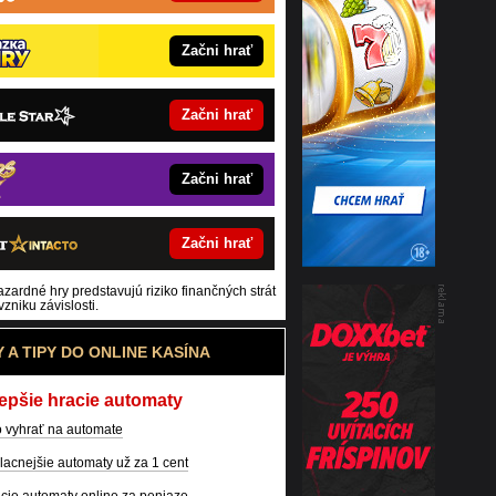
Začni hrať
Začni hrať
Začni hrať
Začni hrať
zardné hry predstavujú riziko finančných strát
vzniku závislosti.
 A TIPY DO ONLINE KASÍNA
lepšie hracie automaty
 vyhrať na automate
lacnejšie automaty už za 1 cent