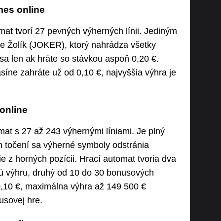
mes online
mat tvorí 27 pevných výherných línii. Jediným
e Žolík (JOKER), ktorý nahrádza všetky
sa len ak hráte so stávkou aspoň 0,20 €.
asíne zahráte už od 0,10 €, najvyššia výhra je
online
mat s 27 až 243 výhernými líniami. Je plný
m točení sa výherné symboly odstránia
e z horných pozícii. Hrací automat tvoria dva
kú výhru, druhý od 10 do 30 bonusových
0,10 €, maximálna výhra až 149 500 €
usovej hre.