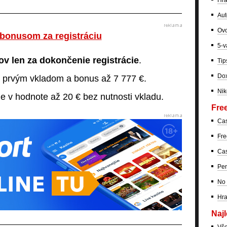
Hra
Aut
Ovo
 bonusom za registráciu
5-v
ov len za dokončenie registrácie
.
Tip
Dox
k prvým vkladom a bonus až 7 777 €.
Nik
ie v hodnote až 20 € bez nutnosti vkladu.
Fre
Cas
Fre
Cas
Pen
No 
Hra
Najl