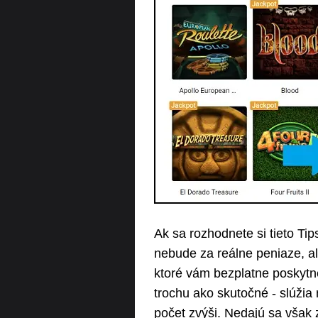
Ak sa rozhodnete si tieto Ti
nebude za reálne peniaze, a
ktoré vám bezplatne poskytne
trochu ako skutočné - slúžia
počet zvýši. Nedajú sa však