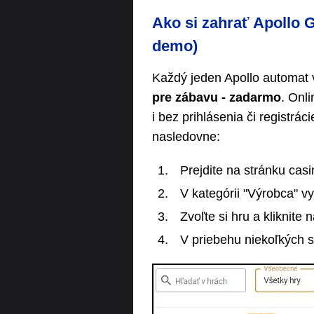
Ako si zahrať Apollo 
demo)
Každý jeden Apollo automat
pre zábavu - zadarmo
. Onl
i bez prihlásenia či registrác
nasledovne:
Prejdite na stránku casi
V kategórii "Výrobca" vy
Zvoľte si hru a kliknite
V priebehu niekoľkých 