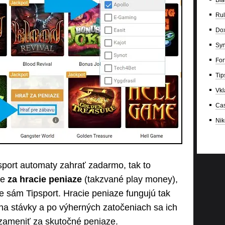
Bla
Rul
Dox
Syn
For
Tip
Vkl
Cas
Nik
psport automaty zahrať zadarmo, tak to
le
za hracie peniaze
(takzvané play money),
 sám Tipsport. Hracie peniaze fungujú tak
 na stávky a po výherných zatočeniach sa ich
 zameniť za skutočné peniaze.