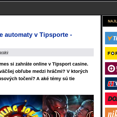
NAJL
 automaty v Tipsporte -
ferský
es si zahráte online v Tipsport casine.
ajväčšej obľube medzi hráčmi? V ktorých
usových točení? A aké témy sú tie