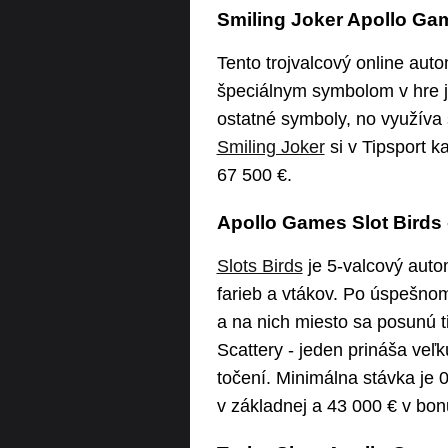
Smiling Joker Apollo Ga
Tento trojvalcový online auto
špeciálnym symbolom v hre j
ostatné symboly, no využíva 
Smiling Joker
si v Tipsport k
67 500 €.
Apollo Games Slot Birds 
Slots Birds
je 5-valcový auto
farieb a vtákov. Po úspešno
a na nich miesto sa posunú ti
Scattery - jeden prináša veľ
točení. Minimálna stávka je 
v základnej a 43 000 € v bon