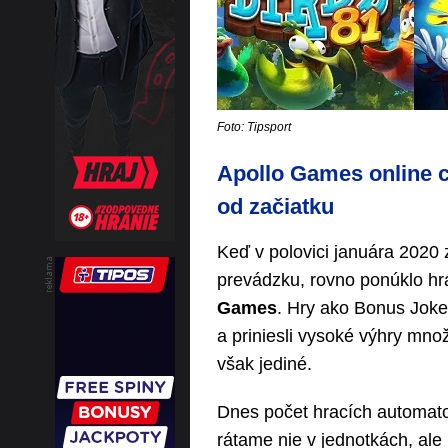
Foto: Tipsport
Apollo Games online c
od začiatku
Keď v polovici januára 2020 z
prevádzku, rovno ponúklo hr
Games
. Hry ako Bonus Joker
a priniesli vysoké výhry mno
však jediné.
Dnes počet hracích automato
rátame nie v jednotkách, ale 