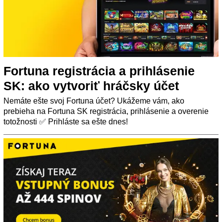
Fortuna registrácia a prihlásenie
SK: ako vytvoriť hráčsky účet
Nemáte ešte svoj Fortuna účet? Ukážeme vám, ako
prebieha na Fortuna SK registrácia, prihlásenie a overenie
totožnosti ✅ Prihláste sa ešte dnes!