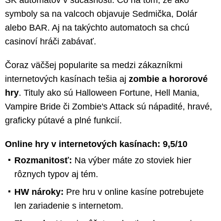
symboly sa na valcoch objavuje Sedmička, Dolár
alebo BAR. Aj na takýchto automatoch sa chcú
casinoví hráči zabávať.
Čoraz väčšej popularite sa medzi zákazníkmi
internetových kasínach tešia aj
zombie a hororové
hry
. Tituly ako sú Halloween Fortune, Hell Mania,
Vampire Bride či Zombie's Attack sú nápadité, hravé,
graficky pútavé a plné funkcií.
Online hry v internetových kasínach: 9,5/10
Rozmanitosť:
Na výber máte zo stoviek hier
rôznych typov aj tém.
HW nároky:
Pre hru v online kasíne potrebujete
len zariadenie s internetom.