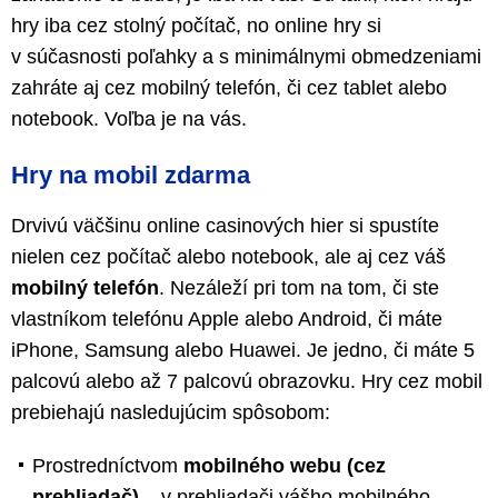
hry iba cez stolný počítač, no online hry si
v súčasnosti poľahky a s minimálnymi obmedzeniami
zahráte aj cez mobilný telefón, či cez tablet alebo
notebook. Voľba je na vás.
Hry na mobil zdarma
Drvivú väčšinu online casinových hier si spustíte
nielen cez počítač alebo notebook, ale aj cez váš
mobilný telefón
. Nezáleží pri tom na tom, či ste
vlastníkom telefónu Apple alebo Android, či máte
iPhone, Samsung alebo Huawei. Je jedno, či máte 5
palcovú alebo až 7 palcovú obrazovku. Hry cez mobil
prebiehajú nasledujúcim spôsobom:
Prostredníctvom
mobilného webu (cez
prehliadač)
– v prehliadači vášho mobilného