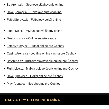
BetArena.sk – Športové stávkovanie online
HokejSpravy.sk – Hokejové správy online
FutbalSpravy.sk – Futbalový portál online
FightLive.sk – MMA a bojové športy online
Skutocnost.sk – Online súťaže a rady
FotbalZpravy.cz – Futbal online pre Čechov
CasinoArena.cz - Legálne online casina pre Čechov
BetArena.cz - Kurzové stávkovanie online pre Čechov
Fight-Live.cz - MMA a bojové športy online pre Čechov
HokejZpravy.cz – Hokej online pre Čechov
Play-Arena.cz – live streamy pre Čechov
RADY A TIPY DO ONLINE KASÍNA