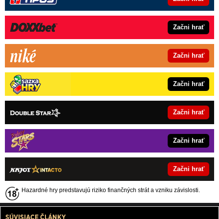
Začni hrať
Začni hrať
Začni hrať
Začni hrať
Začni hrať
Začni hrať
Hazardné hry predstavujú riziko finančných strát a vzniku závislosti.
SÚVISIACE ČLÁNKY