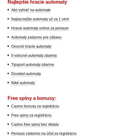
Najlepšie hracie automaty
Ako vyhrať na automate
Najlacnejšie automaty už za 1 cent
Hracie automaty online za peniaze
Automaty zadarmo pre zábavu
Ovocné hracie automaty
5-valcové automaty zdarma
Tipsport automaty zdarma
Doxxbet automaty
Niké automaty
Free spiny a bonusy:
Casino bonusy za registráciu
Free spiny za registráciu
Casino free spiny bez vkladu
Peniaze zadarmo na účet za registráciu