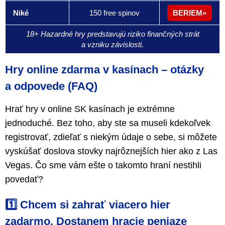
Niké
150 free spinov
BERIEM
18+ Hazardné hry predstavujú riziko finančných strát
a vzniku závislosti.
Hry online zdarma v kasínach – otázky
a odpovede (FAQ)
Hrať hry v online SK kasínach je extrémne
jednoduché. Bez toho, aby ste sa museli kdekoľvek
registrovať, zdieľať s niekým údaje o sebe, si môžete
vyskúšať doslova stovky najrôznejších hier ako z Las
Vegas. Čo sme vám ešte o takomto hraní nestihli
povedať?
1️⃣ Chcem si zahrať viacero hier
zadarmo. Dostanem hracie peniaze