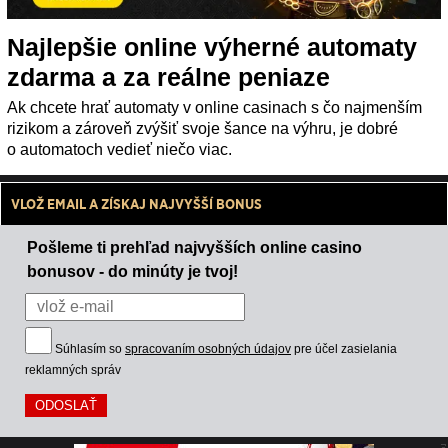
Najlepšie online výherné automaty
zdarma a za reálne peniaze
Ak chcete hrať automaty v online casinach s čo najmenším
rizikom a zároveň zvýšiť svoje šance na výhru, je dobré
o automatoch vedieť niečo viac.
VLOŽ EMAIL A ZÍSKAJ NAJVYŠŠÍ BONUS
Pošleme ti prehľad najvyšších online casino
bonusov - do minúty je tvoj!
Súhlasím so
spracovaním osobných údajov
pre účel zasielania
reklamných správ