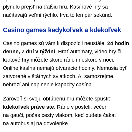
plynulo prejsť na ďalšiu hru. Kasínové hry sa
načítavajú veľmi rýchlo, trvá to len pár sekúnd.
Casino games kedykoľvek a kdekoľvek
Casino games sú vám k dispozícii neustále,
24 hodín
denne, 7 dní v týždni
. Hrať automaty, video hry či
kartové hry môžete skoro ráno i neskoro v noci.
Online kasína nemajú otváracie hodiny. Nemusia byť
zatvorené v štátnych sviatkoch. A, samozrejme,
nehrozí ani naplnenie kapacity casína.
Zároveň si svoju obľúbenú hru môžete spustiť
kdekoľvek práve ste
. Ráno v posteli, večer
na gauči, počas cesty vlakom, keď budete čakať
na autobus aj na dovolenke.