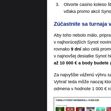
Otvorte casino koleso šť
vďaka promo akcii Syno
Zúčastnite sa turnaja 
Aby toho nebolo málo, pripravi
v najhorúcejších Synot novink
rovnako
9 dní
ako celá promo
v najnovšej desiatke Synot h
až 10 000 € a body budete 
Za najvyššie váženú výhru sa
Vyhrať teda môže naozaj ktok
odmena v hodnote 1 000 € r