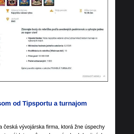
som od Tipsportu a turnajom
 česká vývojárska firma, ktorá žne úspechy