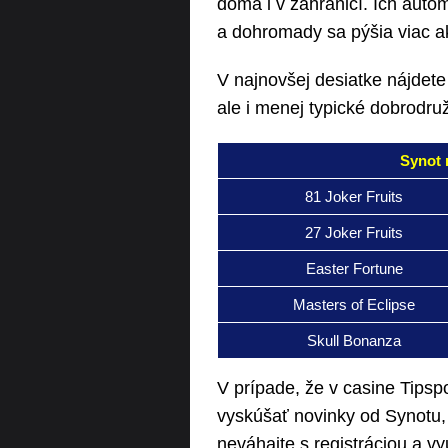
doma i v zahraničí. Ich auto
a dohromady sa pýšia viac 
V najnovšej desiatke nájdete
ale i menej typické dobrodruž
Synot 
81 Joker Fruits
27 Joker Fruits
Easter Fortune
Masters of Eclipse
Skull Bonanza
V prípade, že v casine Tipsp
vyskúšať novinky od Synotu, 
neváhajte s registráciou a v