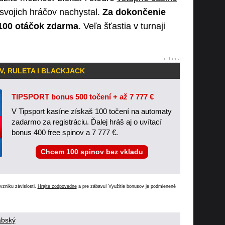
e svojich hráčov nachystal.
Za dokončenie
 100 otáčok zdarma
. Veľa šťastia v turnaji
, RULETA I BLACKJACK
TIPSPORT bonus 500 točení + až 7 777 €
V Tipsport kasíne získaš 100 točení na automaty
zadarmo za registráciu. Ďalej hráš aj o uvítací
bonus 400 free spinov a 7 777 €.
Chcem 100 spinov bez vkladu
vzniku závislosti.
Hrajte zodpovedne
a pre zábavu! Využitie bonusov je podmienené
abský