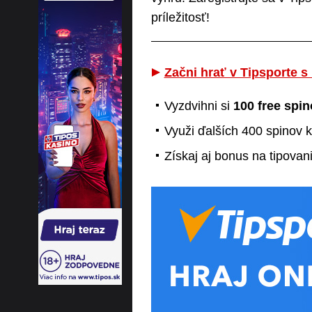
príležitosť!
Začni hrať v Tipsporte s
Vyzdvihni si
100 free spin
Využi ďalších 400 spinov 
Získaj aj bonus na tipovan