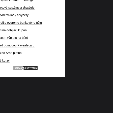
ckjack tabuľka + stratégia
etové systémy a stratégie
xbet vklady a výbery
ottip overenie bankového účtu
tuna dobíjací kupón
sport výplata na účet
ad pomocou Paysafecard
ino SMS platba
é kurzy