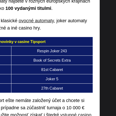
maty nájdete v rôznych európskych krajinách
ako
100 vydanými titulmi
.
 klasické
ovocné automaty
, joker automaty
né a iné casino hry.
novinky v casine Tipsport
Respin Joker 243
Book of Secrets Extra
81st Cabaret
Joker 5
27th Cabaret
ort ešte nemáte založený účet a chcete si
prípadne sa zúčastniť turnaja o 10 000 €
yužite možnosť získať i štedré
vstupné casino