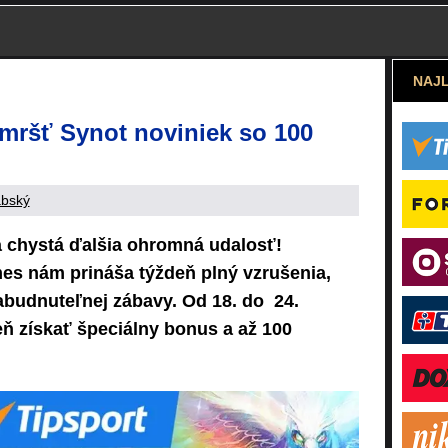
NAJL
Smršť Synot noviniek so 100
abský
a chystá ďalšia ohromná udalosť!
es nám prináša týždeň plný vzrušenia,
budnuteľnej zábavy. Od 18. do 24.
 získať špeciálny bonus a až 100