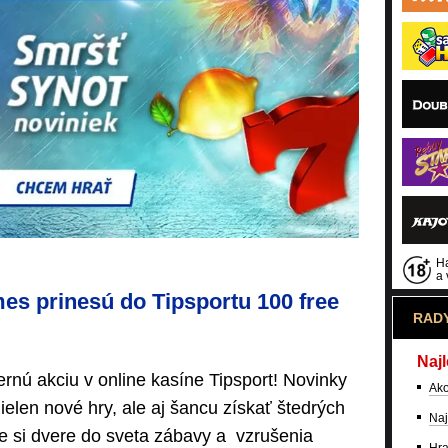
Ha
a 
s prinesú do Tipsportu 100 free
RADY
Naj
ernú akciu v online kasíne Tipsport! Novinky
Ako
len nové hry, ale aj šancu získať štedrých
Naj
e si dvere do sveta zábavy a vzrušenia