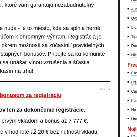
Hra
u, ktoré vám garantujú nezabudnuteľný
Aut
Ovo
je nuda - je to miesto, kde sa splnia herné
5-v
ľúčom k ohromným výhram. Registrácia je
Tip
 okrem možnosti sa zúčastniť pravidelných
Dox
 vstupných bonusov. Pripojte sa ku komunite
Nik
e sa unášať vlnou vzrušenia a šťastia
Fre
kasín na trhu!
Cas
Fre
Cas
 bonusom za registráciu
Pen
ov len za dokončenie registrácie
.
No 
Hra
k prvým vkladom a bonus až 7 777 €.
Najl
ie v hodnote až 20 € bez nutnosti vkladu.