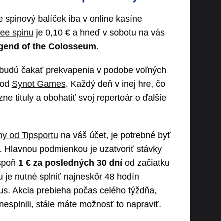
e spinový balíček iba v online kasíne
ree spinu
je 0,10 € a hneď v sobotu na vás
gend of the Colosseum
.
 budú čakať prekvapenia v podobe voľných
 od
Synot Games
. Každý deň v inej hre, čo
e tituly a obohatiť svoj repertoár o ďalšie
ny od Tipsportu
na váš účet, je potrebné byť
. Hlavnou podmienkou je uzatvoriť stávky
aspoň
1 € za posledných 30 dní
od začiatku
 je nutné splniť najneskôr 48 hodín
s. Akcia prebieha počas celého týždňa,
esplnili, stále máte možnosť to napraviť.