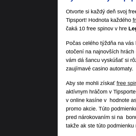
Otvorte si každý deň svoj fre
Tipsport! Hodnota každého
f
čaká 10 free spinov v hre
Le
Počas celého týždňa na vás
otočení na najnovších hrách
vám dá šancu vyskúšať si rôzn
zaujímavé casino automaty.
Aby ste mohli získať
free spi
aktívnym hráčom v Tipsporte
v online kasíne v hodnote 
promo akcie. Túto podmienku
pred nárokovaním si na bonu
takže ak ste túto podmienku n