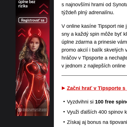
s najnovšími hrami od Synot
týždeň plný adrenalínu.
V online kasíne Tipsport nie 
sny a každý spin môže byť k
úplne zdarma a prinesie vám
promo akcií i balík skvelých
hráčov v Tipsporte a nechajt
v jednom z najlepších online 
Začni hrať v Tipsporte s
Vyzdvihni si
100 free spin
Využi ďalších 400 spinov 
Získaj aj bonus na tipovan