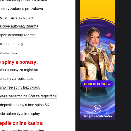
cie automaty online za peniaze
omaty zadarmo pre zábavu
cné hracie automaty
alcové automaty zdarma
sport automaty zdarma
xbet automaty
é automaty
e spiny a bonusy:
ino bonusy za registráciu
e spiny za registráciu
ino free spiny bez vkladu
iaze zadarmo na účet za registráciu
deposit bonusy a free spins SK
cie automaty a free spiny
epšie online kasína: