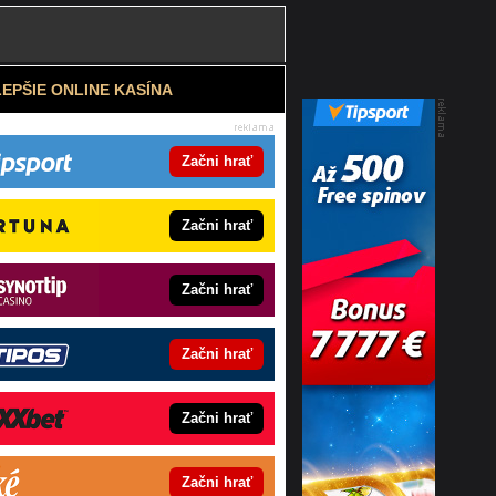
EPŠIE ONLINE KASÍNA
Začni hrať
Začni hrať
Začni hrať
Začni hrať
Začni hrať
Začni hrať