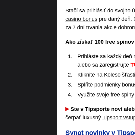
Stačí sa prihlásiť do svojho ú
casino bonus
pre daný deň. 
za 7 dní trvania akcie dohro
Ako získať 100 free spinov
Prihláste sa každý deň 
alebo sa zaregistrujte
T
Kliknite na Koleso šťas
Splňte podmienky bonusu
Využite svoje free spin
Ste v Tipsporte noví aleb
čerpať luxusný
Tipsport vst
Synot novinky v Tipsp