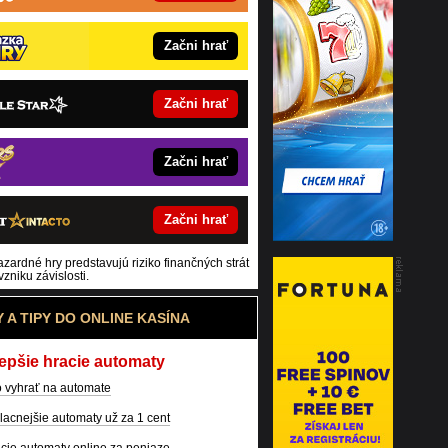
Začni hrať
Začni hrať
Začni hrať
Začni hrať
zardné hry predstavujú riziko finančných strát
vzniku závislosti.
 A TIPY DO ONLINE KASÍNA
lepšie hracie automaty
 vyhrať na automate
lacnejšie automaty už za 1 cent