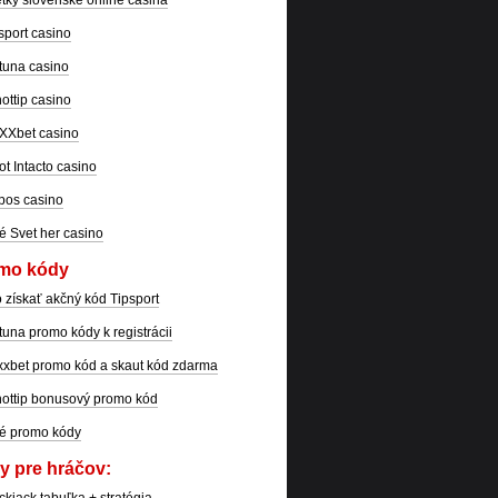
tky slovenské online casina
sport casino
tuna casino
ottip casino
XXbet casino
ot Intacto casino
pos casino
é Svet her casino
mo kódy
 získať akčný kód Tipsport
tuna promo kódy k registrácii
xbet promo kód a skaut kód zdarma
ottip bonusový promo kód
é promo kódy
y pre hráčov: