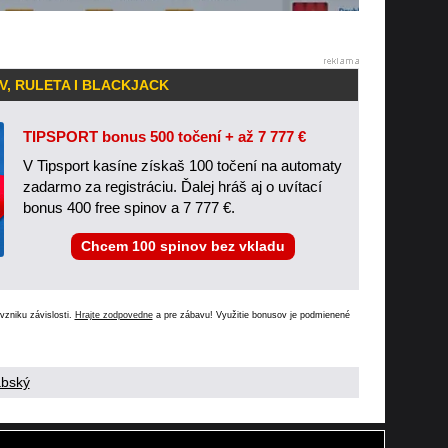
, RULETA I BLACKJACK
TIPSPORT bonus 500 točení + až 7 777 €
V Tipsport kasíne získaš 100 točení na automaty
zadarmo za registráciu. Ďalej hráš aj o uvítací
bonus 400 free spinov a 7 777 €.
Chcem 100 spinov bez vkladu
vzniku závislosti.
Hrajte zodpovedne
a pre zábavu! Využitie bonusov je podmienené
abský